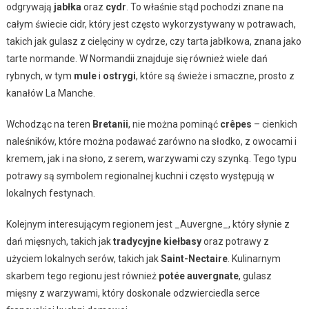
odgrywają
jabłka
oraz
cydr
. To właśnie stąd pochodzi znane na
całym świecie cidr, który jest często wykorzystywany w potrawach,
takich jak gulasz z cielęciny w cydrze, czy tarta jabłkowa, znana jako
tarte normande. W Normandii znajduje się również wiele dań
rybnych, w tym
mule
i
ostrygi
, które są świeże i smaczne, prosto z
kanałów La Manche.
Wchodząc na teren
Bretanii
, nie można pominąć
crêpes
– cienkich
naleśników, które można podawać zarówno na słodko, z owocami i
kremem, jak i na słono, z serem, warzywami czy szynką. Tego typu
potrawy są symbolem regionalnej kuchni i często występują w
lokalnych festynach.
Kolejnym interesującym regionem jest _Auvergne_, który słynie z
dań mięsnych, takich jak
tradycyjne kiełbasy
oraz potrawy z
użyciem lokalnych serów, takich jak
Saint-Nectaire
. Kulinarnym
skarbem tego regionu jest również
potée auvergnate
, gulasz
mięsny z warzywami, który doskonale odzwierciedla serce