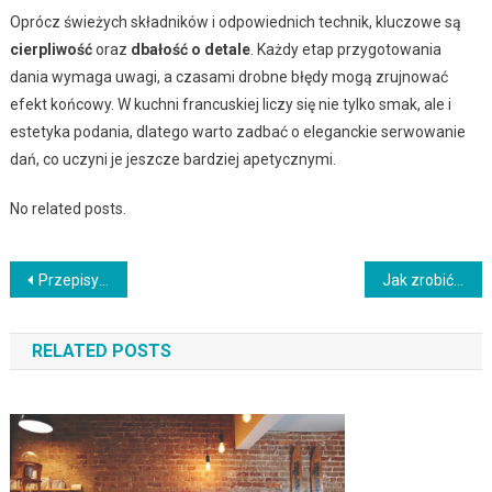
Oprócz świeżych składników i odpowiednich technik, kluczowe są
cierpliwość
oraz
dbałość o detale
. Każdy etap przygotowania
dania wymaga uwagi, a czasami drobne błędy mogą zrujnować
efekt końcowy. W kuchni francuskiej liczy się nie tylko smak, ale i
estetyka podania, dlatego warto zadbać o eleganckie serwowanie
dań, co uczyni je jeszcze bardziej apetycznymi.
No related posts.
Nawigacja
Przepisy na soczyste burgery: jak przygotować idealne domowe hamburgery
Jak zrobić idealne danie dla wegetarian – burger warzywny?
wpisu
RELATED POSTS