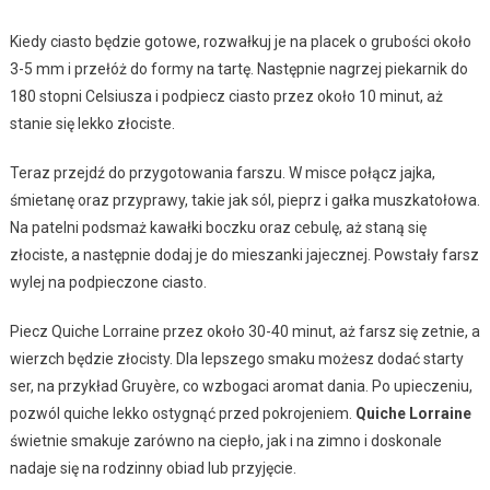
Kiedy ciasto będzie gotowe, rozwałkuj je na placek o grubości około
3-5 mm i przełóż do formy na tartę. Następnie nagrzej piekarnik do
180 stopni Celsiusza i podpiecz ciasto przez około 10 minut, aż
stanie się lekko złociste.
Teraz przejdź do przygotowania farszu. W misce połącz jajka,
śmietanę oraz przyprawy, takie jak sól, pieprz i gałka muszkatołowa.
Na patelni podsmaż kawałki boczku oraz cebulę, aż staną się
złociste, a następnie dodaj je do mieszanki jajecznej. Powstały farsz
wylej na podpieczone ciasto.
Piecz Quiche Lorraine przez około 30-40 minut, aż farsz się zetnie, a
wierzch będzie złocisty. Dla lepszego smaku możesz dodać starty
ser, na przykład Gruyère, co wzbogaci aromat dania. Po upieczeniu,
pozwól quiche lekko ostygnąć przed pokrojeniem.
Quiche Lorraine
świetnie smakuje zarówno na ciepło, jak i na zimno i doskonale
nadaje się na rodzinny obiad lub przyjęcie.