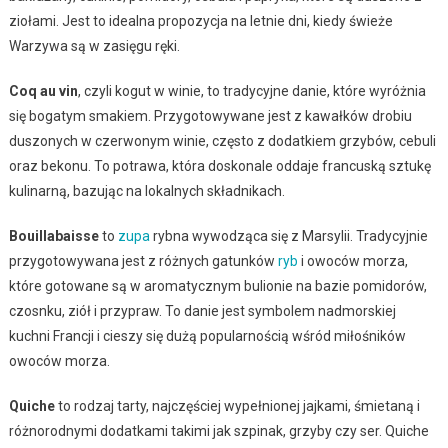
ziołami. Jest to idealna propozycja na letnie dni, kiedy świeże
Warzywa są w zasięgu ręki.
Coq au vin
, czyli kogut w winie, to tradycyjne danie, które wyróżnia
się bogatym smakiem. Przygotowywane jest z kawałków drobiu
duszonych w czerwonym winie, często z dodatkiem grzybów, cebuli
oraz bekonu. To potrawa, która doskonale oddaje francuską sztukę
kulinarną, bazując na lokalnych składnikach.
Bouillabaisse
to
zupa
rybna wywodząca się z Marsylii. Tradycyjnie
przygotowywana jest z różnych gatunków
ryb
i owoców morza,
które gotowane są w aromatycznym bulionie na bazie pomidorów,
czosnku, ziół i przypraw. To danie jest symbolem nadmorskiej
kuchni Francji i cieszy się dużą popularnością wśród miłośników
owoców morza.
Quiche
to rodzaj tarty, najczęściej wypełnionej jajkami, śmietaną i
różnorodnymi dodatkami takimi jak szpinak, grzyby czy ser. Quiche