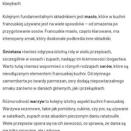
klasykach.
Kolejnym fundamentalnym składnikiem jest
masło
, które w kuchni
francuskiej używane jest na wiele sposobów – od smażenia po
przygotowanie sosów. Francuskie masło, często klarowane, ma
intensywny smak, który doskonale podkreśla inne składniki.
Śmietana
również odgrywa istotną rolę w wielu przepisach,
szczególnie w sosach i zupach, nadając im kremowości i bogactwa.
Warto tutaj również wspomnieć o różnych rodzajach
serów
, które są
nieodłącznym elementem francuskiej kuchni. Od słynnego
camemberta po twardy parmezan, sery dodają niepowtarzalnego
smaku zarówno w daniach głównych, jak i przekąskach.
Różnorodność
warzyw
to kolejny istotny aspekt kuchni francuskiej.
Warzywa sezonowe, takie jak pomidory, cukinie, czy por, są używane
w sałatkach, zupach oraz alsackim pieczonym daniu ratatouille.
Wiele przepisów opiera się na ich świeżości, co sprawia, że dania są
nie tylko smaczne, ale i zdrowe.