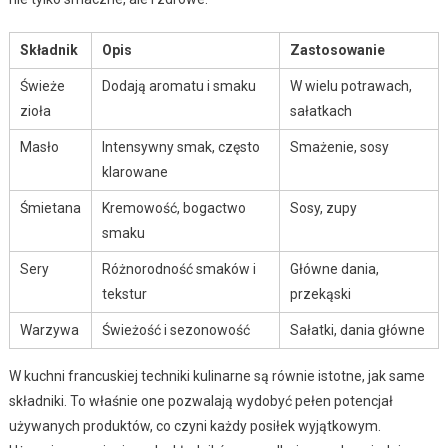
Składnik
Opis
Zastosowanie
Świeże
Dodają aromatu i smaku
W wielu potrawach,
zioła
sałatkach
Masło
Intensywny smak, często
Smażenie, sosy
klarowane
Śmietana
Kremowość, bogactwo
Sosy, zupy
smaku
Sery
Różnorodność smaków i
Główne dania,
tekstur
przekąski
Warzywa
Świeżość i sezonowość
Sałatki, dania główne
W kuchni francuskiej techniki kulinarne są równie istotne, jak same
składniki. To właśnie one pozwalają wydobyć pełen potencjał
używanych produktów, co czyni każdy posiłek wyjątkowym.