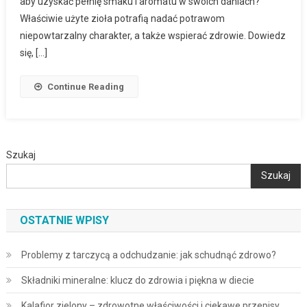
aby uzyskać pełnię smaku i aromatu w swoich daniach?
Właściwie użyte zioła potrafią nadać potrawom
niepowtarzalny charakter, a także wspierać zdrowie. Dowiedz
się, […]
Continue Reading
Szukaj
Szukaj
OSTATNIE WPISY
Problemy z tarczycą a odchudzanie: jak schudnąć zdrowo?
Składniki mineralne: klucz do zdrowia i piękna w diecie
Kalafior zielony – zdrowotne właściwości i ciekawe przepisy