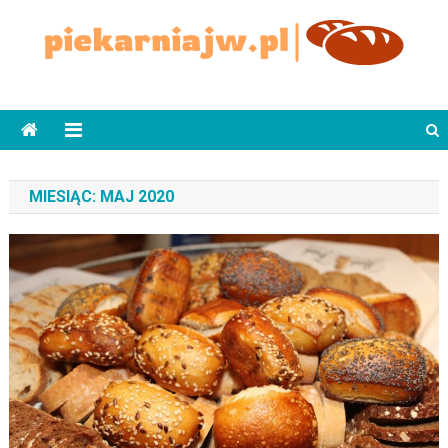
Skip
to
content
piekarniajw.pl
MIESIĄC:
MAJ 2020