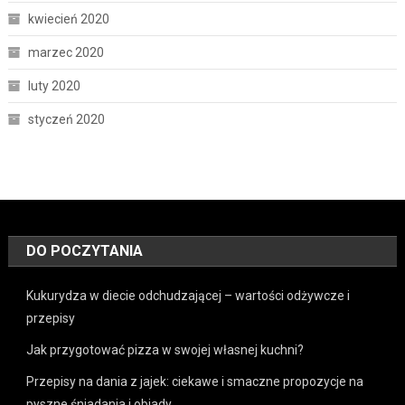
kwiecień 2020
marzec 2020
luty 2020
styczeń 2020
DO POCZYTANIA
Kukurydza w diecie odchudzającej – wartości odżywcze i
przepisy
Jak przygotować pizza w swojej własnej kuchni?
Przepisy na dania z jajek: ciekawe i smaczne propozycje na
pyszne śniadania i obiady