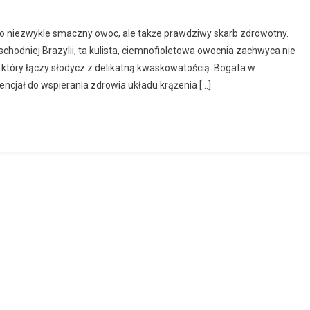
ylko niezwykle smaczny owoc, ale także prawdziwy skarb zdrowotny.
dniej Brazylii, ta kulista, ciemnofioletowa owocnia zachwyca nie
który łączy słodycz z delikatną kwaskowatością. Bogata w
encjał do wspierania zdrowia układu krążenia […]