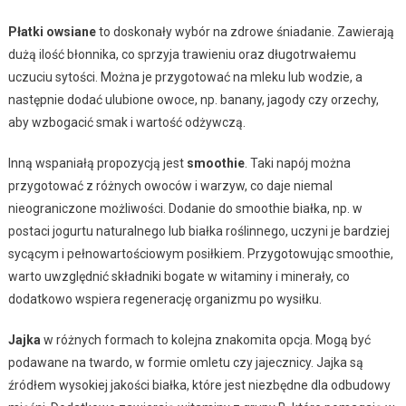
Płatki owsiane
to doskonały wybór na zdrowe śniadanie. Zawierają
dużą ilość błonnika, co sprzyja trawieniu oraz długotrwałemu
uczuciu sytości. Można je przygotować na mleku lub wodzie, a
następnie dodać ulubione owoce, np. banany, jagody czy orzechy,
aby wzbogacić smak i wartość odżywczą.
Inną wspaniałą propozycją jest
smoothie
. Taki napój można
przygotować z różnych owoców i warzyw, co daje niemal
nieograniczone możliwości. Dodanie do smoothie białka, np. w
postaci jogurtu naturalnego lub białka roślinnego, uczyni je bardziej
sycącym i pełnowartościowym posiłkiem. Przygotowując smoothie,
warto uwzględnić składniki bogate w witaminy i minerały, co
dodatkowo wspiera regenerację organizmu po wysiłku.
Jajka
w różnych formach to kolejna znakomita opcja. Mogą być
podawane na twardo, w formie omletu czy jajecznicy. Jajka są
źródłem wysokiej jakości białka, które jest niezbędne dla odbudowy