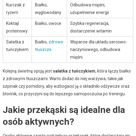
Kurczak z
Białko,
Odbudowa mięśni,
ryżem
węglowodany
uzupełnienie energii
Koktajl
Białko, owoce
Szybka regeneracja,
proteinowy
dostarczenie witamin
Sałatka z
Białko,
zdrowe
Wsparcie dla układu sercowo-
tuńczykiem
tłuszcze
naczyniowego, odbudowa
mięśni
Kolejną świetną opcją jest
sałatka z tuńczykiem
, która łączy białko
z zdrowymi tłuszczami. Warto dodać do niej warzywa, takie jak
szpinak czy pomidory, aby wzbogacić ją o składniki odżywcze oraz
błonnik, co przyczyni się do lepszego samopoczucia po treningu.
Jakie przekąski są idealne dla
osób aktywnych?
Osoby aktywne często potrzebują przekąsek, które dostarczają im