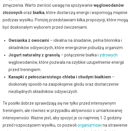
zmęczenia. Warto zwrócić uwagę na spożywanie
węglowodanów
złożonych
oraz
białka
, które dostarczą energii i wspomogą mięśnie
podczas wysiłku. Poniżej przedstawiam kilka propozycji, które mogą
być doskonałym wyborem przed ćwiczeniami.
Owsianka z owocami
– idealna na śniadanie, pełna błonnika i
składników odżywczych, które energicznie pobudzą organizm.
Jogurt naturalny z granolą
– połączenie białka i
zdrowych
węglowodanów, które pozwala na szybkie uzupełnienie energii
przed treningiem.
Kanapki z pełnoziarnistego chleba i chudym białkiem
–
doskonały sposób na zaspokojenie głodu oraz dostarczenie
niezbędnych składników odżywczych.
Te posiłki dobrze sprawdzają się nie tylko przed intensywnym
treningiem, ale również w przypadku aktywności o umiarkowanej
intensywności. Ważne jest, aby spożyć je co najmniej 1-2 godziny
przed rozpoczęciem wysiłku, co pozwoli
organizmowi
na strawienie