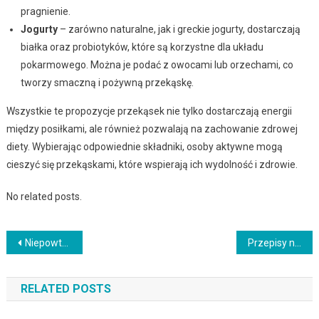
pragnienie.
Jogurty
– zarówno naturalne, jak i greckie jogurty, dostarczają
białka oraz probiotyków, które są korzystne dla układu
pokarmowego. Można je podać z owocami lub orzechami, co
tworzy smaczną i pożywną przekąskę.
Wszystkie te propozycje przekąsek nie tylko dostarczają energii
między posiłkami, ale również pozwalają na zachowanie zdrowej
diety. Wybierając odpowiednie składniki, osoby aktywne mogą
cieszyć się przekąskami, które wspierają ich wydolność i zdrowie.
No related posts.
Nawigacja
Niepowtarzalne dania z grillowanego kurczaka – idealne na letnie przyjęcie
Przepisy na soczyste burgery: jak przygotować idealne domowe hamburgery
wpisu
RELATED POSTS