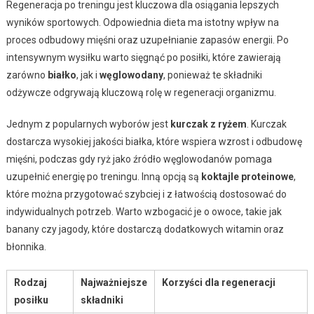
Regeneracja po treningu jest kluczowa dla osiągania lepszych
wyników sportowych. Odpowiednia dieta ma istotny wpływ na
proces odbudowy mięśni oraz uzupełnianie zapasów energii. Po
intensywnym wysiłku warto sięgnąć po posiłki, które zawierają
zarówno
białko
, jak i
węglowodany
, ponieważ te składniki
odżywcze odgrywają kluczową rolę w regeneracji organizmu.
Jednym z popularnych wyborów jest
kurczak z ryżem
. Kurczak
dostarcza wysokiej jakości białka, które wspiera wzrost i odbudowę
mięśni, podczas gdy ryż jako źródło węglowodanów pomaga
uzupełnić energię po treningu. Inną opcją są
koktajle proteinowe
,
które można przygotować szybciej i z łatwością dostosować do
indywidualnych potrzeb. Warto wzbogacić je o owoce, takie jak
banany czy jagody, które dostarczą dodatkowych witamin oraz
błonnika.
Rodzaj
Najważniejsze
Korzyści dla regeneracji
posiłku
składniki