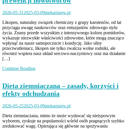
prewencji nowotworów
2026-05-31
2025-03-09
piekarniajw.pl
Likopen, naturalny związek chemiczny z grupy karotenów, od lat
przyciąga uwagę naukowców oraz entuzjastów zdrowego stylu
życia. Znany przede wszystkim z intensywnego koloru pomidorów,
wykazuje niezwykłe właściwości zdrowotne, które mogą znacząco
wpłynąć na nasze samopoczucie i kondycję. Jako silny
przeciwutleniacz, likopen nie tylko zwalcza wolne rodniki, ale
również wspiera nasz układ sercowo-naczyniowy oraz ma działanie
[…]
Continue Reading
Dieta ziemniaczana – zasady, korzyści i
efekty odchudzania
2026-05-25
2025-03-09
piekarniajw.pl
Dieta ziemniaczana, mimo że może wydawać się nietypowym
wyborem, zyskuje na popularności wśród osób pragnących szybko
zredukować wagę. Opierająca się głównie na spożywaniu