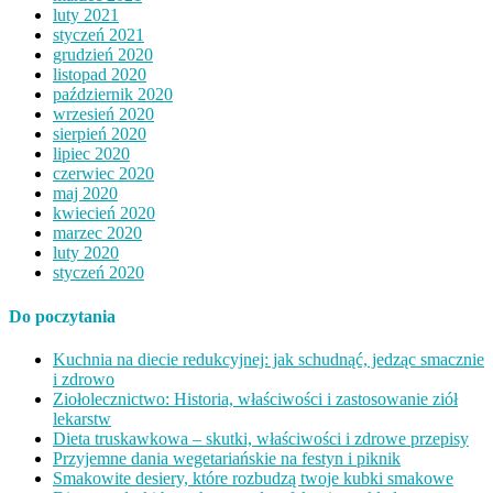
luty 2021
styczeń 2021
grudzień 2020
listopad 2020
październik 2020
wrzesień 2020
sierpień 2020
lipiec 2020
czerwiec 2020
maj 2020
kwiecień 2020
marzec 2020
luty 2020
styczeń 2020
Do poczytania
Kuchnia na diecie redukcyjnej: jak schudnąć, jedząc smacznie
i zdrowo
Ziołolecznictwo: Historia, właściwości i zastosowanie ziół
lekarstw
Dieta truskawkowa – skutki, właściwości i zdrowe przepisy
Przyjemne dania wegetariańskie na festyn i piknik
Smakowite desiery, które rozbudzą twoje kubki smakowe