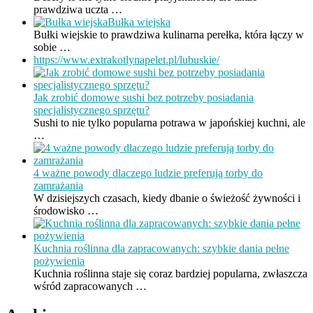
prawdziwa uczta …
Bułka wiejska
Bułki wiejskie to prawdziwa kulinarna perełka, która łączy w
sobie …
https://www.extrakotlynapelet.pl/lubuskie/
Jak zrobić domowe sushi bez potrzeby posiadania
specjalistycznego sprzętu?
Sushi to nie tylko popularna potrawa w japońskiej kuchni, ale
…
4 ważne powody dlaczego ludzie preferują torby do
zamrażania
W dzisiejszych czasach, kiedy dbanie o świeżość żywności i
środowisko …
Kuchnia roślinna dla zapracowanych: szybkie dania pełne
pożywienia
Kuchnia roślinna staje się coraz bardziej popularna, zwłaszcza
wśród zapracowanych …