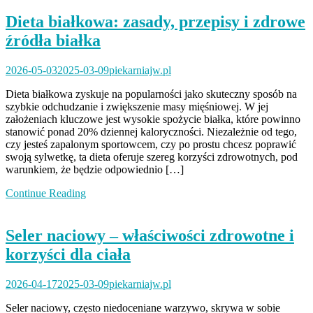
Dieta białkowa: zasady, przepisy i zdrowe
źródła białka
2026-05-03
2025-03-09
piekarniajw.pl
Dieta białkowa zyskuje na popularności jako skuteczny sposób na
szybkie odchudzanie i zwiększenie masy mięśniowej. W jej
założeniach kluczowe jest wysokie spożycie białka, które powinno
stanowić ponad 20% dziennej kaloryczności. Niezależnie od tego,
czy jesteś zapalonym sportowcem, czy po prostu chcesz poprawić
swoją sylwetkę, ta dieta oferuje szereg korzyści zdrowotnych, pod
warunkiem, że będzie odpowiednio […]
Continue Reading
Seler naciowy – właściwości zdrowotne i
korzyści dla ciała
2026-04-17
2025-03-09
piekarniajw.pl
Seler naciowy, często niedoceniane warzywo, skrywa w sobie