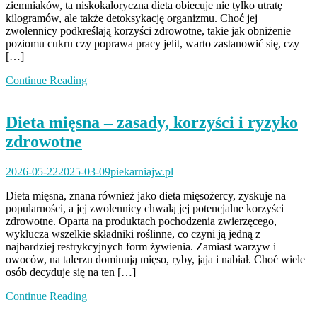
ziemniaków, ta niskokaloryczna dieta obiecuje nie tylko utratę
kilogramów, ale także detoksykację organizmu. Choć jej
zwolennicy podkreślają korzyści zdrowotne, takie jak obniżenie
poziomu cukru czy poprawa pracy jelit, warto zastanowić się, czy
[…]
Continue Reading
Dieta mięsna – zasady, korzyści i ryzyko
zdrowotne
2026-05-22
2025-03-09
piekarniajw.pl
Dieta mięsna, znana również jako dieta mięsożercy, zyskuje na
popularności, a jej zwolennicy chwalą jej potencjalne korzyści
zdrowotne. Oparta na produktach pochodzenia zwierzęcego,
wyklucza wszelkie składniki roślinne, co czyni ją jedną z
najbardziej restrykcyjnych form żywienia. Zamiast warzyw i
owoców, na talerzu dominują mięso, ryby, jaja i nabiał. Choć wiele
osób decyduje się na ten […]
Continue Reading