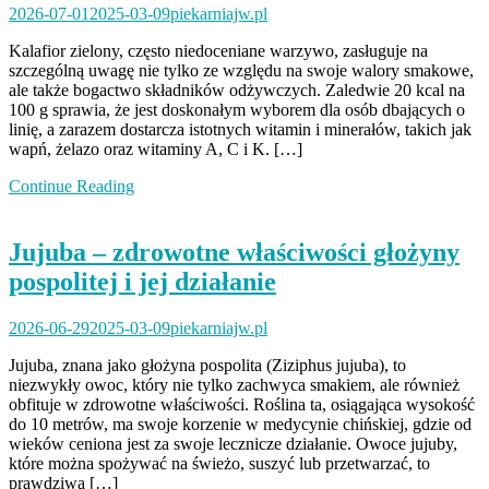
2026-07-01
2025-03-09
piekarniajw.pl
Kalafior zielony, często niedoceniane warzywo, zasługuje na
szczególną uwagę nie tylko ze względu na swoje walory smakowe,
ale także bogactwo składników odżywczych. Zaledwie 20 kcal na
100 g sprawia, że jest doskonałym wyborem dla osób dbających o
linię, a zarazem dostarcza istotnych witamin i minerałów, takich jak
wapń, żelazo oraz witaminy A, C i K. […]
Continue Reading
Jujuba – zdrowotne właściwości głożyny
pospolitej i jej działanie
2026-06-29
2025-03-09
piekarniajw.pl
Jujuba, znana jako głożyna pospolita (Ziziphus jujuba), to
niezwykły owoc, który nie tylko zachwyca smakiem, ale również
obfituje w zdrowotne właściwości. Roślina ta, osiągająca wysokość
do 10 metrów, ma swoje korzenie w medycynie chińskiej, gdzie od
wieków ceniona jest za swoje lecznicze działanie. Owoce jujuby,
które można spożywać na świeżo, suszyć lub przetwarzać, to
prawdziwa […]