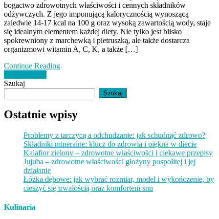
bogactwo zdrowotnych właściwości i cennych składników
odżywczych. Z jego imponującą kalorycznością wynoszącą
zaledwie 14-17 kcal na 100 g oraz wysoką zawartością wody, staje
się idealnym elementem każdej diety. Nie tylko jest blisko
spokrewniony z marchewką i pietruszką, ale także dostarcza
organizmowi witamin A, C, K, a także […]
Continue Reading
Nawigacja
Starsze wpisy
Szukaj
po
Szukaj
wpisach
Ostatnie wpisy
Problemy z tarczycą a odchudzanie: jak schudnąć zdrowo?
Składniki mineralne: klucz do zdrowia i piękna w diecie
Kalafior zielony – zdrowotne właściwości i ciekawe przepisy
Jujuba – zdrowotne właściwości głożyny pospolitej i jej
działanie
Łóżka dębowe: jak wybrać rozmiar, model i wykończenie, by
cieszyć się trwałością oraz komfortem snu
Kulinaria