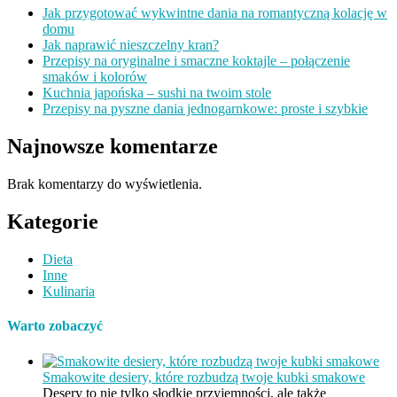
Jak przygotować wykwintne dania na romantyczną kolację w
domu
Jak naprawić nieszczelny kran?
Przepisy na oryginalne i smaczne koktajle – połączenie
smaków i kolorów
Kuchnia japońska – sushi na twoim stole
Przepisy na pyszne dania jednogarnkowe: proste i szybkie
Najnowsze komentarze
Brak komentarzy do wyświetlenia.
Kategorie
Dieta
Inne
Kulinaria
Warto zobaczyć
Smakowite desiery, które rozbudzą twoje kubki smakowe
Desery to nie tylko słodkie przyjemności, ale także