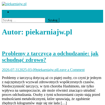
Skip
to
piekarniajw.pl
Współpraca i kontakt
content
Szukaj:
Autor:
piekarniajw.pl
Problemy z tarczycą a odchudzanie: jak
schudnąć zdrowo?
on
2026-07-31
2025-03-09
piekarniajw.pl
Leave a Comment
Problemy
Problemy z tarczycą dotyczą aż co piątej osoby, co czyni je jednym
z
z najczęstszych wyzwań zdrowotnych współczesnych czasów.
tarczycą
Niedoczynność tarczycy, w tym choroba Hashimoto, nie tylko
a
wpływa na samopoczucie, ale może również znacząco utrudnić
odchudzanie:
proces odchudzania. Osoby z tymi schorzeniami często stają przed
jak
trudnościami metabolicznymi, które sprawiają, że zgubienie
schudnąć
zbędnych kilogramów staje się nie lada […]
zdrowo?