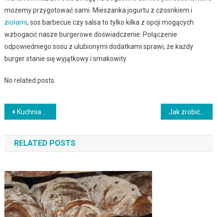
możemy przygotować sami. Mieszanka jogurtu z czosnkiem i
ziołami
, sos barbecue czy salsa to tylko kilka z opcji mogących
wzbogacić nasze burgerowe doświadczenie. Połączenie
odpowiedniego sosu z ulubionymi dodatkami sprawi, że każdy
burger stanie się wyjątkowy i smakowity.
No related posts.
Nawigacja
Kuchnia fusion: połączenie smaków z różnych kultur w jednym daniu
Jak zrobić prosty ser?
wpisu
RELATED POSTS