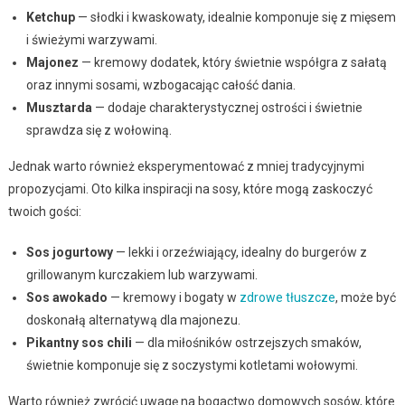
Ketchup
— słodki i kwaskowaty, idealnie komponuje się z mięsem
i świeżymi warzywami.
Majonez
— kremowy dodatek, który świetnie współgra z sałatą
oraz innymi sosami, wzbogacając całość dania.
Musztarda
— dodaje charakterystycznej ostrości i świetnie
sprawdza się z wołowiną.
Jednak warto również eksperymentować z mniej tradycyjnymi
propozycjami. Oto kilka inspiracji na sosy, które mogą zaskoczyć
twoich gości:
Sos jogurtowy
— lekki i orzeźwiający, idealny do burgerów z
grillowanym kurczakiem lub warzywami.
Sos awokado
— kremowy i bogaty w
zdrowe tłuszcze
, może być
doskonałą alternatywą dla majonezu.
Pikantny sos chili
— dla miłośników ostrzejszych smaków,
świetnie komponuje się z soczystymi kotletami wołowymi.
Warto również zwrócić uwagę na bogactwo domowych sosów, które