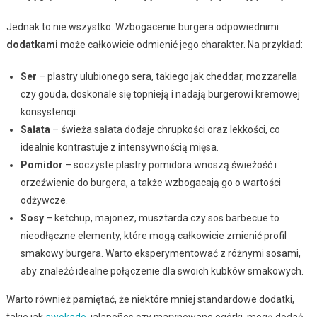
Jednak to nie wszystko. Wzbogacenie burgera odpowiednimi
dodatkami
może całkowicie odmienić jego charakter. Na przykład:
Ser
– plastry ulubionego sera, takiego jak cheddar, mozzarella
czy gouda, doskonale się topnieją i nadają burgerowi kremowej
konsystencji.
Sałata
– świeża sałata dodaje chrupkości oraz lekkości, co
idealnie kontrastuje z intensywnością mięsa.
Pomidor
– soczyste plastry pomidora wnoszą świeżość i
orzeźwienie do burgera, a także wzbogacają go o wartości
odżywcze.
Sosy
– ketchup, majonez, musztarda czy sos barbecue to
nieodłączne elementy, które mogą całkowicie zmienić profil
smakowy burgera. Warto eksperymentować z różnymi sosami,
aby znaleźć idealne połączenie dla swoich kubków smakowych.
Warto również pamiętać, że niektóre mniej standardowe dodatki,
takie jak
awokado
, jalapeños czy marynowane ogórki, mogą dodać