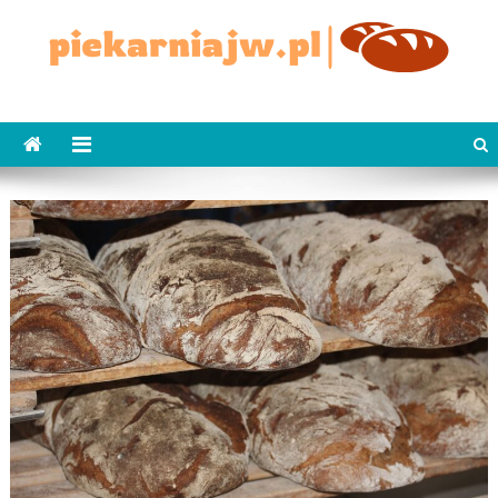
Skip
to
content
piekarniajw.pl