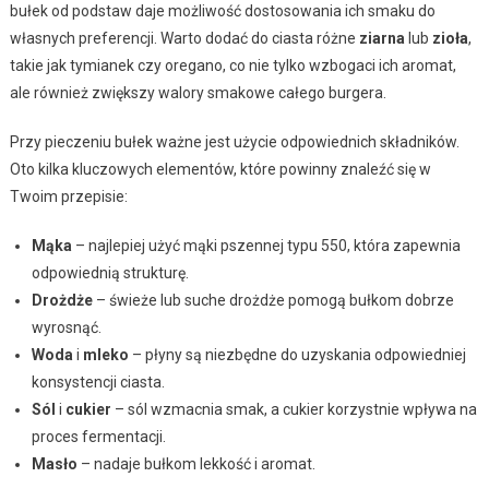
bułek od podstaw daje możliwość dostosowania ich smaku do
własnych preferencji. Warto dodać do ciasta różne
ziarna
lub
zioła
,
takie jak tymianek czy oregano, co nie tylko wzbogaci ich aromat,
ale również zwiększy walory smakowe całego burgera.
Przy pieczeniu bułek ważne jest użycie odpowiednich składników.
Oto kilka kluczowych elementów, które powinny znaleźć się w
Twoim przepisie:
Mąka
– najlepiej użyć mąki pszennej typu 550, która zapewnia
odpowiednią strukturę.
Drożdże
– świeże lub suche drożdże pomogą bułkom dobrze
wyrosnąć.
Woda
i
mleko
– płyny są niezbędne do uzyskania odpowiedniej
konsystencji ciasta.
Sól
i
cukier
– sól wzmacnia smak, a cukier korzystnie wpływa na
proces fermentacji.
Masło
– nadaje bułkom lekkość i aromat.