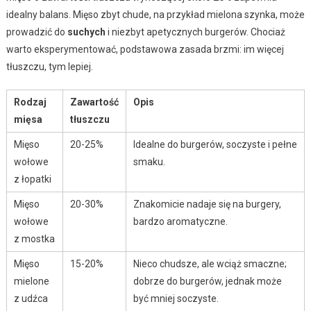
idealny balans. Mięso zbyt chude, na przykład mielona szynka, może
prowadzić do
suchych
i niezbyt apetycznych burgerów. Chociaż
warto eksperymentować, podstawowa zasada brzmi: im więcej
tłuszczu, tym lepiej.
Rodzaj
Zawartość
Opis
mięsa
tłuszczu
Mięso
20-25%
Idealne do burgerów, soczyste i pełne
wołowe
smaku.
z łopatki
Mięso
20-30%
Znakomicie nadaje się na burgery,
wołowe
bardzo aromatyczne.
z mostka
Mięso
15-20%
Nieco chudsze, ale wciąż smaczne;
mielone
dobrze do burgerów, jednak może
z udźca
być mniej soczyste.