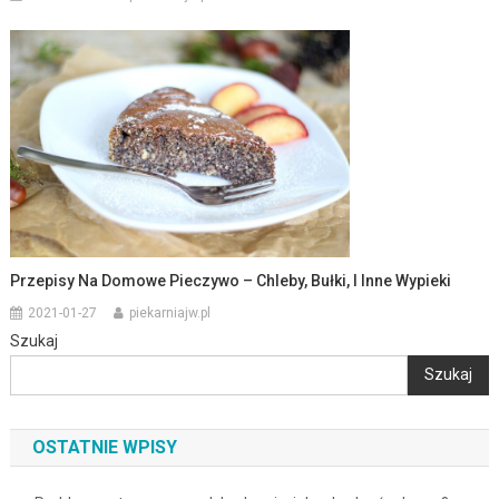
Przepisy Na Domowe Pieczywo – Chleby, Bułki, I Inne Wypieki
2021-01-27
piekarniajw.pl
Szukaj
Szukaj
OSTATNIE WPISY