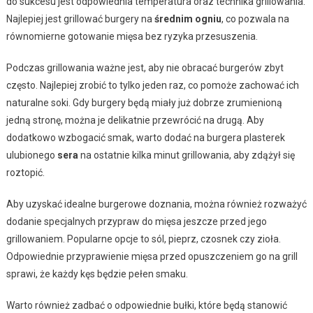
do sukcesu jest odpowiednia temperatura oraz technika grillowania.
Najlepiej jest grillować burgery na
średnim ogniu
, co pozwala na
równomierne gotowanie mięsa bez ryzyka przesuszenia.
Podczas grillowania ważne jest, aby nie obracać burgerów zbyt
często. Najlepiej zrobić to tylko jeden raz, co pomoże zachować ich
naturalne soki. Gdy burgery będą miały już dobrze zrumienioną
jedną stronę, można je delikatnie przewrócić na drugą. Aby
dodatkowo wzbogacić smak, warto dodać na burgera plasterek
ulubionego
sera
na ostatnie kilka minut grillowania, aby zdążył się
roztopić.
Aby uzyskać idealne burgerowe doznania, można również rozważyć
dodanie specjalnych przypraw do mięsa jeszcze przed jego
grillowaniem. Popularne opcje to sól, pieprz, czosnek czy zioła.
Odpowiednie przyprawienie mięsa przed opuszczeniem go na grill
sprawi, że każdy kęs będzie pełen smaku.
Warto również zadbać o odpowiednie bułki, które będą stanowić