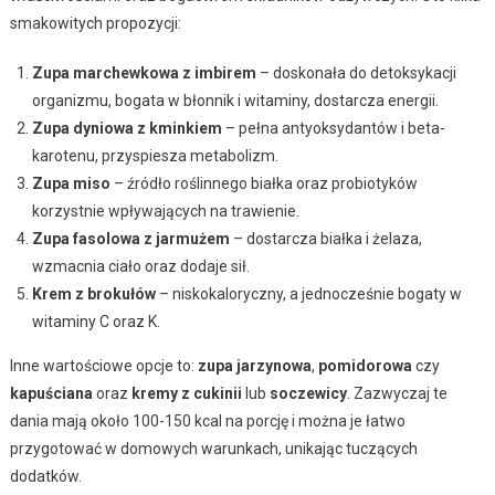
smakowitych propozycji:
Zupa marchewkowa z imbirem
– doskonała do detoksykacji
organizmu, bogata w błonnik i witaminy, dostarcza energii.
Zupa dyniowa z kminkiem
– pełna antyoksydantów i beta-
karotenu, przyspiesza metabolizm.
Zupa miso
– źródło roślinnego białka oraz probiotyków
korzystnie wpływających na trawienie.
Zupa fasolowa z jarmużem
– dostarcza białka i żelaza,
wzmacnia ciało oraz dodaje sił.
Krem z brokułów
– niskokaloryczny, a jednocześnie bogaty w
witaminy C oraz K.
Inne wartościowe opcje to:
zupa jarzynowa
,
pomidorowa
czy
kapuściana
oraz
kremy z cukinii
lub
soczewicy
. Zazwyczaj te
dania mają około 100-150 kcal na porcję i można je łatwo
przygotować w domowych warunkach, unikając tuczących
dodatków.