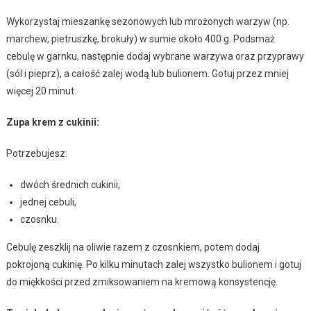
Wykorzystaj mieszankę sezonowych lub mrożonych warzyw (np.
marchew, pietruszkę, brokuły) w sumie około 400 g. Podsmaż
cebulę w garnku, następnie dodaj wybrane warzywa oraz przyprawy
(sól i pieprz), a całość zalej wodą lub bulionem. Gotuj przez mniej
więcej 20 minut.
Zupa krem z cukinii:
Potrzebujesz:
dwóch średnich cukinii,
jednej cebuli,
czosnku.
Cebulę zeszklij na oliwie razem z czosnkiem, potem dodaj
pokrojoną cukinię. Po kilku minutach zalej wszystko bulionem i gotuj
do miękkości przed zmiksowaniem na kremową konsystencję.