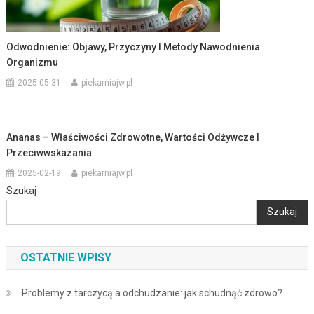
Odwodnienie: Objawy, Przyczyny I Metody Nawodnienia
Organizmu
2025-05-31
piekarniajw.pl
Ananas – Właściwości Zdrowotne, Wartości Odżywcze I
Przeciwwskazania
2025-02-19
piekarniajw.pl
Szukaj
Szukaj
OSTATNIE WPISY
Problemy z tarczycą a odchudzanie: jak schudnąć zdrowo?