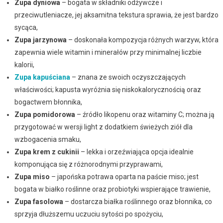
Zupa dyniowa
– bogata w składniki odżywcze i
przeciwutleniacze, jej aksamitna tekstura sprawia, że jest bardzo
sycąca,
Zupa jarzynowa
– doskonała kompozycja różnych warzyw, która
zapewnia wiele witamin i minerałów przy minimalnej liczbie
kalorii,
Zupa kapuściana
– znana ze swoich oczyszczających
właściwości; kapusta wyróżnia się niskokalorycznością oraz
bogactwem błonnika,
Zupa pomidorowa
– źródło likopenu oraz witaminy C; można ją
przygotować w wersji light z dodatkiem świeżych ziół dla
wzbogacenia smaku,
Zupa krem z cukinii
– lekka i orzeźwiająca opcja idealnie
komponująca się z różnorodnymi przyprawami,
Zupa miso
– japońska potrawa oparta na paście miso; jest
bogata w białko roślinne oraz probiotyki wspierające trawienie,
Zupa fasolowa
– dostarcza białka roślinnego oraz błonnika, co
sprzyja dłuższemu uczuciu sytości po spożyciu,