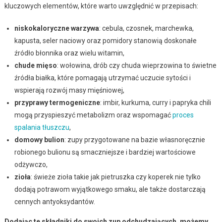
kluczowych elementów, które warto uwzględnić w przepisach:
niskokaloryczne warzywa
: cebula, czosnek, marchewka,
kapusta, seler naciowy oraz pomidory stanowią doskonałe
źródło błonnika oraz wielu witamin,
chude mięso
: wołowina, drób czy chuda wieprzowina to świetne
źródła białka, które pomagają utrzymać uczucie sytości i
wspierają rozwój masy mięśniowej,
przyprawy termogeniczne
: imbir, kurkuma, curry i papryka chili
mogą przyspieszyć metabolizm oraz wspomagać
proces
spalania tłuszczu
,
domowy bulion
: zupy przygotowane na bazie własnoręcznie
robionego bulionu są smaczniejsze i bardziej wartościowe
odżywczo,
zioła
: świeże zioła takie jak pietruszka czy koperek nie tylko
dodają potrawom wyjątkowego smaku, ale także dostarczają
cennych antyoksydantów.
Dodając te składniki do swoich zup odchudzających, możemy