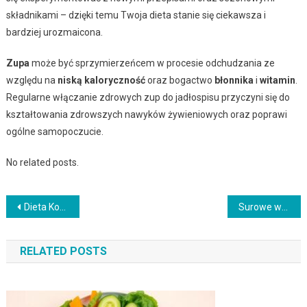
składnikami – dzięki temu Twoja dieta stanie się ciekawsza i
bardziej urozmaicona.
Zupa
może być sprzymierzeńcem w procesie odchudzania ze
względu na
niską kaloryczność
oraz bogactwo
błonnika
i
witamin
.
Regularne włączanie zdrowych zup do jadłospisu przyczyni się do
kształtowania zdrowszych nawyków żywieniowych oraz poprawi
ogólne samopoczucie.
No related posts.
Nawigacja
Dieta Konrada Gacy – zasady, etapy i efekty odchudzania
Surowe warzywa i owoce – zdrowotne korzyści i wartości odżywcze
wpisu
RELATED POSTS