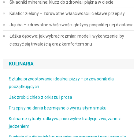
Składniki mineralne: klucz do zdrowia i piękna w diecie
Kalafior zielony – zdrowotne właściwości i ciekawe przepisy
Jujuba – zdrowotne właściwości głożyny pospolitej i jej działanie
Łóżka dębowe: jak wybrać rozmiar, model i wykończenie, by
cieszyć się trwałością oraz komfortem snu
KULINARIA
Sztuka przygotowanie idealnej pizzy – przewodnik dla
początkujących
Jak zrobić chleb z orkiszu i prosa
Przepisy na dania bezmięsne o wyrazistym smaku
Kulinarne rytuały: odkrywaj niezwykłe tradycje związane z
jedzeniem
Kuchnia dla diabetyków: przepisy na smaczne i przyjazne dla