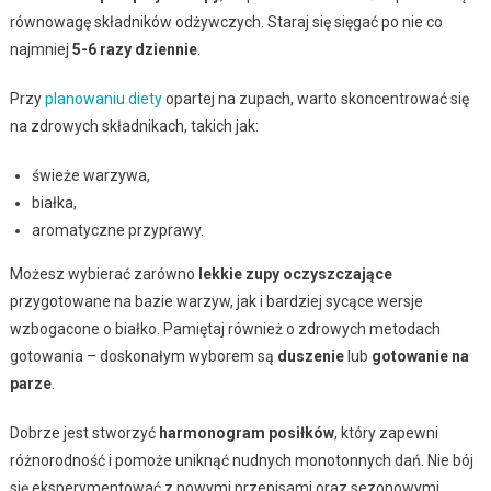
równowagę składników odżywczych. Staraj się sięgać po nie co
najmniej
5-6 razy dziennie
.
Przy
planowaniu diety
opartej na zupach, warto skoncentrować się
na zdrowych składnikach, takich jak:
świeże warzywa,
białka,
aromatyczne przyprawy.
Możesz wybierać zarówno
lekkie zupy oczyszczające
przygotowane na bazie warzyw, jak i bardziej sycące wersje
wzbogacone o białko. Pamiętaj również o zdrowych metodach
gotowania – doskonałym wyborem są
duszenie
lub
gotowanie na
parze
.
Dobrze jest stworzyć
harmonogram posiłków
, który zapewni
różnorodność i pomoże uniknąć nudnych monotonnych dań. Nie bój
się eksperymentować z nowymi przepisami oraz sezonowymi