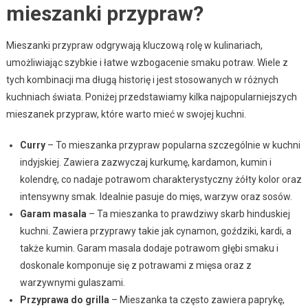
mieszanki przypraw?
Mieszanki przypraw odgrywają kluczową rolę w kulinariach,
umożliwiając szybkie i łatwe wzbogacenie smaku potraw. Wiele z
tych kombinacji ma długą historię i jest stosowanych w różnych
kuchniach świata. Poniżej przedstawiamy kilka najpopularniejszych
mieszanek przypraw, które warto mieć w swojej kuchni.
Curry
– To mieszanka przypraw popularna szczególnie w kuchni
indyjskiej. Zawiera zazwyczaj kurkumę, kardamon, kumin i
kolendrę, co nadaje potrawom charakterystyczny żółty kolor oraz
intensywny smak. Idealnie pasuje do mięs, warzyw oraz sosów.
Garam masala
– Ta mieszanka to prawdziwy skarb hinduskiej
kuchni. Zawiera przyprawy takie jak cynamon, goździki, kardi, a
także kumin. Garam masala dodaje potrawom głębi smaku i
doskonale komponuje się z potrawami z mięsa oraz z
warzywnymi gulaszami.
Przyprawa do grilla
– Mieszanka ta często zawiera paprykę,