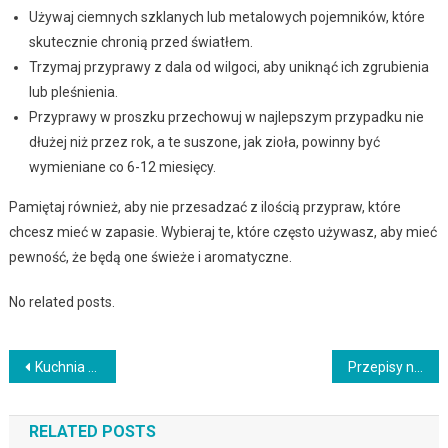
Używaj ciemnych szklanych lub metalowych pojemników, które
skutecznie chronią przed światłem.
Trzymaj przyprawy z dala od wilgoci, aby uniknąć ich zgrubienia
lub pleśnienia.
Przyprawy w proszku przechowuj w najlepszym przypadku nie
dłużej niż przez rok, a te suszone, jak zioła, powinny być
wymieniane co 6-12 miesięcy.
Pamiętaj również, aby nie przesadzać z ilością przypraw, które
chcesz mieć w zapasie. Wybieraj te, które często używasz, aby mieć
pewność, że będą one świeże i aromatyczne.
No related posts.
Nawigacja
Kuchnia poza granicami: przepisy na dania z różnych stron świata
Przepisy na dania z kuchni orientalnej – sushi, pad thai i inne specjały
wpisu
RELATED POSTS