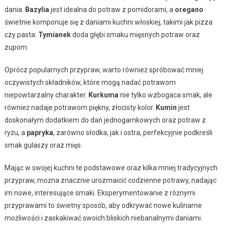
dania.
Bazylia
jest idealna do potraw z pomidorami, a
oregano
świetnie komponuje się z daniami kuchni włoskiej, takimi jak pizza
czy pasta.
Tymianek
doda głębi smaku mięsnych potraw oraz
zupom.
Oprócz popularnych przypraw, warto również spróbować mniej
oczywistych składników, które mogą nadać potrawom
niepowtarzalny charakter.
Kurkuma
nie tylko wzbogaca smak, ale
również nadaje potrawom piękny, złocisty kolor.
Kumin
jest
doskonałym dodatkiem do dań jednogarnkowych oraz potraw z
ryżu, a
papryka
, zarówno słodka, jak i ostra, perfekcyjnie podkreśli
smak gulaszy oraz mięs.
Mając w swojej kuchni te podstawowe oraz kilka mniej tradycyjnych
przypraw, można znacznie urozmaicić codzienne potrawy, nadając
im nowe, interesujące smaki. Eksperymentowanie z różnymi
przyprawami to świetny sposób, aby odkrywać nowe kulinarne
możliwości i zaskakiwać swoich bliskich niebanalnymi daniami.