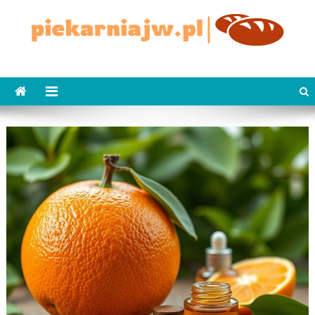
Skip
to
content
piekarniajw.pl