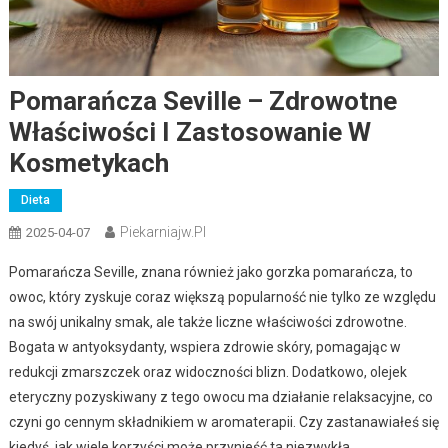
Pomarańcza Seville – Zdrowotne
Właściwości I Zastosowanie W
Kosmetykach
Dieta
Piekarniajw.pl
2025-04-07
Pomarańcza Seville, znana również jako gorzka pomarańcza, to
owoc, który zyskuje coraz większą popularność nie tylko ze względu
na swój unikalny smak, ale także liczne właściwości zdrowotne.
Bogata w antyoksydanty, wspiera zdrowie skóry, pomagając w
redukcji zmarszczek oraz widoczności blizn. Dodatkowo, olejek
eteryczny pozyskiwany z tego owocu ma działanie relaksacyjne, co
czyni go cennym składnikiem w aromaterapii. Czy zastanawiałeś się
kiedyś, jak wiele korzyści może przynieść ta niezwykła