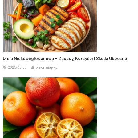
Dieta Niskowęglodanowa – Zasady, Korzyści I Skutki Uboczne
2025-05-07
piekarniajw.pl