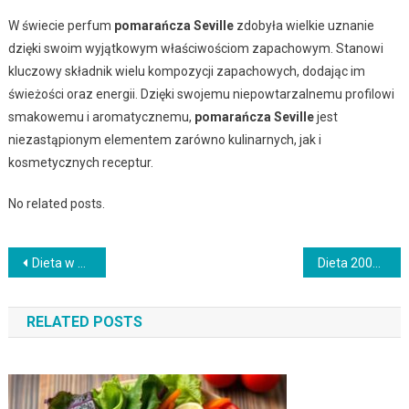
W świecie perfum
pomarańcza Seville
zdobyła wielkie uznanie
dzięki swoim wyjątkowym właściwościom zapachowym. Stanowi
kluczowy składnik wielu kompozycji zapachowych, dodając im
świeżości oraz energii. Dzięki swojemu niepowtarzalnemu profilowi
smakowemu i aromatycznemu,
pomarańcza Seville
jest
niezastąpionym elementem zarówno kulinarnych, jak i
kosmetycznych receptur.
No related posts.
Nawigacja
Dieta w proszku – jak działa, korzyści i wybór najlepszej opcji?
Dieta 2000 kcal na redukcję – zasady, jadłospis i efekty
wpisu
RELATED POSTS