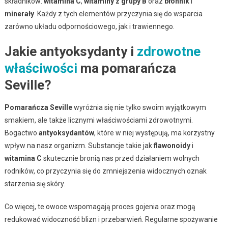
składników:
witamina C
,
witaminy z grupy B
oraz
błonnik
i
minerały
. Każdy z tych elementów przyczynia się do wsparcia
zarówno układu odpornościowego, jak i trawiennego.
Jakie antyoksydanty i
zdrowotne
właściwości
ma pomarańcza
Seville?
Pomarańcza Seville
wyróżnia się nie tylko swoim wyjątkowym
smakiem, ale także licznymi właściwościami zdrowotnymi.
Bogactwo
antyoksydantów
, które w niej występują, ma korzystny
wpływ na nasz organizm. Substancje takie jak
flawonoidy
i
witamina C
skutecznie bronią nas przed działaniem wolnych
rodników, co przyczynia się do zmniejszenia widocznych oznak
starzenia się skóry.
Co więcej, te owoce wspomagają proces gojenia oraz mogą
redukować widoczność blizn i przebarwień. Regularne spożywanie