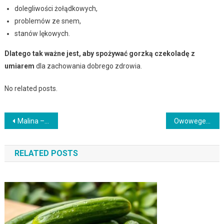
dolegliwości żołądkowych,
problemów ze snem,
stanów lękowych.
Dlatego tak ważne jest, aby spożywać gorzką czekoladę z
umiarem
dla zachowania dobrego zdrowia.
No related posts.
Nawigacja
Malina – niezwykłe właściwości zdrowotne i odżywcze owoców
Owowegetarianizm – czym jest ta dieta i jakie ma zalety?
wpisu
RELATED POSTS