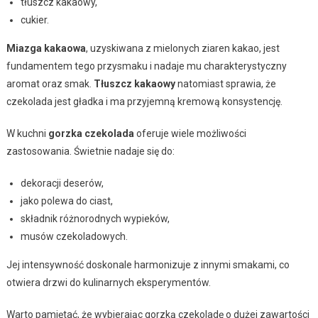
tłuszcz kakaowy,
cukier.
Miazga kakaowa
, uzyskiwana z mielonych ziaren kakao, jest
fundamentem tego przysmaku i nadaje mu charakterystyczny
aromat oraz smak.
Tłuszcz kakaowy
natomiast sprawia, że
czekolada jest gładka i ma przyjemną kremową konsystencję.
W kuchni
gorzka czekolada
oferuje wiele możliwości
zastosowania. Świetnie nadaje się do:
dekoracji deserów,
jako polewa do ciast,
składnik różnorodnych wypieków,
musów czekoladowych.
Jej intensywność doskonale harmonizuje z innymi smakami, co
otwiera drzwi do kulinarnych eksperymentów.
Warto pamiętać, że wybierając gorzką czekoladę o dużej zawartości