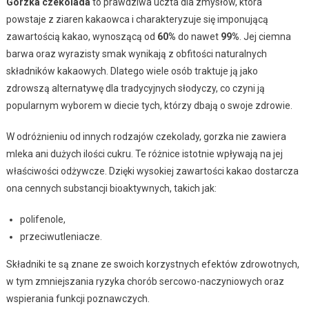
Gorzka czekolada
to prawdziwa uczta dla zmysłów, która
powstaje z ziaren kakaowca i charakteryzuje się imponującą
zawartością kakao, wynoszącą od
60%
do nawet
99%
. Jej ciemna
barwa oraz wyrazisty smak wynikają z obfitości naturalnych
składników kakaowych. Dlatego wiele osób traktuje ją jako
zdrowszą alternatywę dla tradycyjnych słodyczy, co czyni ją
popularnym wyborem w diecie tych, którzy dbają o swoje zdrowie.
W odróżnieniu od innych rodzajów czekolady, gorzka nie zawiera
mleka ani dużych ilości cukru. Te różnice istotnie wpływają na jej
właściwości odżywcze. Dzięki wysokiej zawartości kakao dostarcza
ona cennych substancji bioaktywnych, takich jak:
polifenole,
przeciwutleniacze.
Składniki te są znane ze swoich korzystnych efektów zdrowotnych,
w tym zmniejszania ryzyka chorób sercowo-naczyniowych oraz
wspierania funkcji poznawczych.