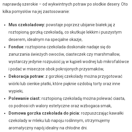
naprawdę szerokie – od wykwintnych potraw po słodkie desery. Oto
kilka pomysłów na jej zastosowanie:
Mus czekoladowy:
powstaje poprzez ubijanie białek jaj z
roztopioną gorzką czekoladą, co skutkuje lekkim i puszystym
deserem, idealnym na specjalne okazje,
Fondue:
roztopiona czekolada doskonale nadaje się do
zanurzania świeżych owoców, ciasteczek czy marshmallow,
wystarczy jedynie rozpuścić ją w kąpieli wodnej lub mikrofalówce
i podać w miseczce obok pokrojonych przysmaków,
Dekoracja potraw:
z gorzkiej czekolady można przygotować
wiórki lub cienkie płatki, które pięknie ozdobią torty oraz inne
wypieki,
Polewanie ciast:
roztopioną czekoladą można polewać ciasta,
co podnosi ich walory estetyczne oraz wzbogaca smak,
Domowa gorzka czekolada do picia:
rozpuszczając kawałki
czekolady w mleku lub napoju roślinnym, otrzymujemy
aromatyczny napój idealny na chłodne dni.