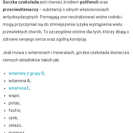
Gorzka czekolada
jest również źródłem
polifenoli
oraz
przeciwutleniaczy
– substancji o silnych właściwościach
antyoksydacyjnych. Pomagają one neutralizować wolne rodniki i
mogą przyczyniać się do zmniejszenia ryzyka wystąpienia wielu
przewlekłych chorób. To szczególnie istotne dla tych, którzy dbają o
zdrowie swojego serca oraz ogólną kondycję.
Jeśli mowa o witaminach i minerałach, gorzka czekolada dostarcza
cennych składników takich jak:
witaminy z grupy B
,
witamina A,
witamina E
,
wapń,
potas,
fosfor,
cynk,
żelazo,
magnez.