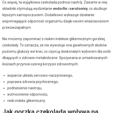
Co więcej, ta wyjątkowa czekolada podnosi nastrój. Zawarte w niej
składniki stymulują wydzielanie
endorfin
i
serotoniny
, co skutkuje
lepszym samopoczuciem. Dodatkowo wykazuje działanie
wspomagające odporność organizmu dzięki swoim właściwościom
przeciwzapalnym.
Nie możemy zapominać o niskim indeksie glikemicznym gorzkiej
czekolady. To oznacza, że nie wywołuje ona gwałtownych skoków
poziomu glukozy we krwi, co czyni ją doskonałym wyborem dla osób
dbających o zdrowie metaboliczne. Spożywana w umiarkowanych
ilościach przynosi szereg korzyści zdrowotnych:
wsparcie układu sercowo-naczyniowego,
poprawa zdrowia psychicznego,
podniesienie nastroju,
wzmocnienie odporności,
niski indeks glikemiczny.
Jak gorzka czekolada wpływa na