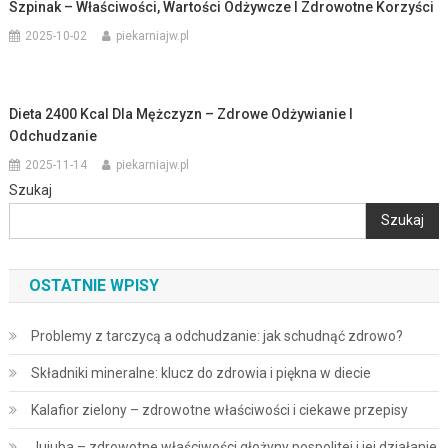
Szpinak – Właściwości, Wartości Odżywcze I Zdrowotne Korzyści
2025-10-02
piekarniajw.pl
Dieta 2400 Kcal Dla Mężczyzn – Zdrowe Odżywianie I
Odchudzanie
2025-11-14
piekarniajw.pl
Szukaj
Szukaj
OSTATNIE WPISY
Problemy z tarczycą a odchudzanie: jak schudnąć zdrowo?
Składniki mineralne: klucz do zdrowia i piękna w diecie
Kalafior zielony – zdrowotne właściwości i ciekawe przepisy
Jujuba – zdrowotne właściwości głożyny pospolitej i jej działanie