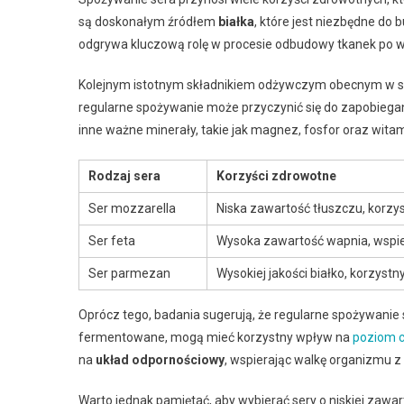
są doskonałym źródłem
białka
, które jest niezbędne do 
odgrywa kluczową rolę w procesie odbudowy tkanek po w
Kolejnym istotnym składnikiem odżywczym obecnym w s
regularne spożywanie może przyczynić się do zapobiegan
inne ważne minerały, takie jak magnez, fosfor oraz witam
Rodzaj sera
Korzyści zdrowotne
Ser mozzarella
Niska zawartość tłuszczu, korzys
Ser feta
Wysoka zawartość wapnia, wspie
Ser parmezan
Wysokiej jakości białko, korzystn
Oprócz tego, badania sugerują, że regularne spożywani
fermentowane, mogą mieć korzystny wpływ na
poziom c
na
układ odpornościowy
, wspierając walkę organizmu z 
Warto jednak pamiętać, aby wybierać sery o niskiej zawart