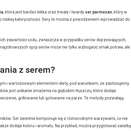
ta
, która jest bardzo lekka oraz trwały i twardy
ser parmezan
, który w
o niskiej kaloryczności. Sery te można z powodzeniem wprowadzać do
 ich zawartości sodu, zwłaszcza w przypadku serów dojrzewających,
u najzdrowszych opcji serów może nie tylko wzbogacić smak potraw, ale
.
ania z serem?
m i wartościowym elementem diety, pod warunkiem, że zastosujemy
ków jest unikanie smażenia na głębokim tłuszczu, które dodaje
pieczenie, grillowanie lub gotowanie na parze. Te metody pozwalają
ników. Ser świetnie komponuje się z różnorodnymi warzywami, co nie
 także dodaje koloru i aromatu. Na przykład, można przygotować sałatkę