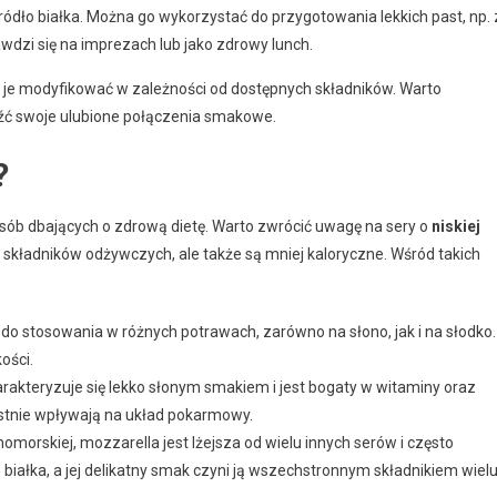
ódło białka. Można go wykorzystać do przygotowania lekkich past, np. 
wdzi się na imprezach lub jako zdrowy lunch.
a je modyfikować w zależności od dostępnych składników. Warto
źć swoje ulubione połączenia smakowe.
?
osób dbających o zdrową dietę. Warto zwrócić uwagę na sery o
niskiej
ch składników odżywczych, ale także są mniej kaloryczne. Wśród takich
y do stosowania w różnych potrawach, zarówno na słono, jak i na słodko.
ości.
arakteryzuje się lekko słonym smakiem i jest bogaty w witaminy oraz
zystnie wpływają na układ pokarmowy.
morskiej, mozzarella jest lżejsza od wielu innych serów i często
iałka, a jej delikatny smak czyni ją wszechstronnym składnikiem wiel