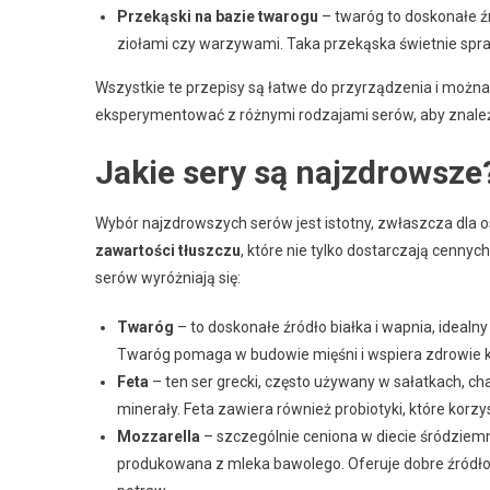
Przekąski na bazie twarogu
– twaróg to doskonałe źr
ziołami czy warzywami. Taka przekąska świetnie spra
Wszystkie te przepisy są łatwe do przyrządzenia i możn
eksperymentować z różnymi rodzajami serów, aby znale
Jakie sery są najzdrowsze
Wybór najzdrowszych serów jest istotny, zwłaszcza dla 
zawartości tłuszczu
, które nie tylko dostarczają cenny
serów wyróżniają się:
Twaróg
– to doskonałe źródło białka i wapnia, idealn
Twaróg pomaga w budowie mięśni i wspiera zdrowie k
Feta
– ten ser grecki, często używany w sałatkach, ch
minerały. Feta zawiera również probiotyki, które kor
Mozzarella
– szczególnie ceniona w diecie śródziemno
produkowana z mleka bawolego. Oferuje dobre źródło b