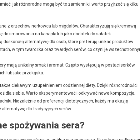
ieć, jak różnorodne mogą być te zamienniki, warto przyjrzeć się kilku
ane z orzechów nerkowca lub migdałów. Charakteryzują się kremową
ę do smarowania na kanapki lub jako dodatek do sałatek.
doskonałą alternatywę dla osób, które preferują unikać produktów
ntach, w tym twarożka oraz twardych serów, co czyni je wszechstronn
ry mają unikalny smak i aromat. Często występują w postaci serków
ch lub jako przekąska.
e także ciekawym uzupełnieniem codziennej diety. Dzięki różnorodności
coś dla siebie. Warto eksperymentować i odkrywać nowe kompozycje,
dniki. Niezależnie od preferencji dietetycznych, każdy ma okazję
alternatywę dla tradycyjnych serów.
ne spożywania sera?
które mogą wspierać nasze ogólne samopoczucie. Przede wszystkim se