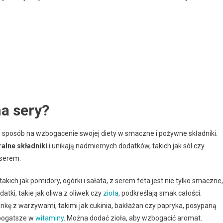
na sery?
 sposób na wzbogacenie swojej diety w smaczne i pożywne składniki.
ralne składniki
i unikają nadmiernych dodatków, takich jak sól czy
 serem.
kich jak pomidory, ogórki i sałata, z serem feta jest nie tylko smaczne,
atki, takie jak oliwa z oliwek czy
zioła
, podkreślają smak całości.
nkę z warzywami, takimi jak cukinia, bakłażan czy papryka, posypaną
 bogatsze w
witaminy
. Można dodać zioła, aby wzbogacić aromat.