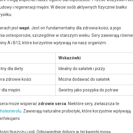
budowy i regeneracji mięśni. W diecie osób aktywnych fizycznie białko
ysiłku.
erach jest
wapń
. Jest on fundamentalny dla zdrowia kości, a jego
ia osteoporozie, szczególnie w starszym wieku. Sery zawierają równi
iny A i B12, które korzystnie wpływają na nasz organizm.
Wskazówki
tny dla diety
Idealny do sałatek i pizzy
ra zdrowie kości
Można dodawać do sałatek
y dla mięśni
Świetny jako posypka do potraw
e sera może wspierać
zdrowie serca
. Niektóre sery, zwłaszcza te
holesterolu
. Zawierają naturalne probiotyki, które korzystnie wpływają
infekcjami.
ości tłuszczu i soli. Odpowiednie dobory w tej kwestii mogą