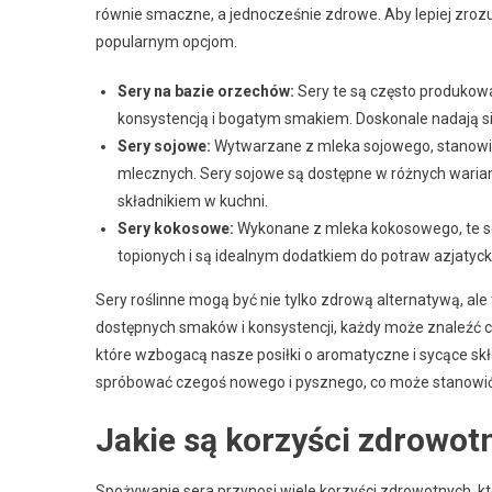
równie smaczne, a jednocześnie zdrowe. Aby lepiej zrozum
popularnym opcjom.
Sery na bazie orzechów:
Sery te są często produkow
konsystencją i bogatym smakiem. Doskonale nadają si
Sery sojowe:
Wytwarzane z mleka sojowego, stanowią 
mlecznych. Sery sojowe są dostępne w różnych waria
składnikiem w kuchni.
Sery kokosowe:
Wykonane z mleka kokosowego, te se
topionych i są idealnym dodatkiem do potraw azjatycki
Sery roślinne mogą być nie tylko zdrową alternatywą, al
dostępnych smaków i konsystencji, każdy może znaleźć 
które wzbogacą nasze posiłki o aromatyczne i sycące skła
spróbować czegoś nowego i pysznego, co może stanowić 
Jakie są korzyści zdrowot
Spożywanie sera przynosi wiele korzyści zdrowotnych, 