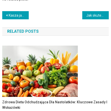
Nawigacja
Kasza jaglana – klucz do odchudzania i lepszego zdrowia
Jak skutecznie zacząć odchudzanie: zasady, nawyki i ćwiczenia
wpisu
RELATED POSTS
Zdrowa Dieta Odchudzająca Dla Nastolatków: Kluczowe Zasady I
Wskazówki