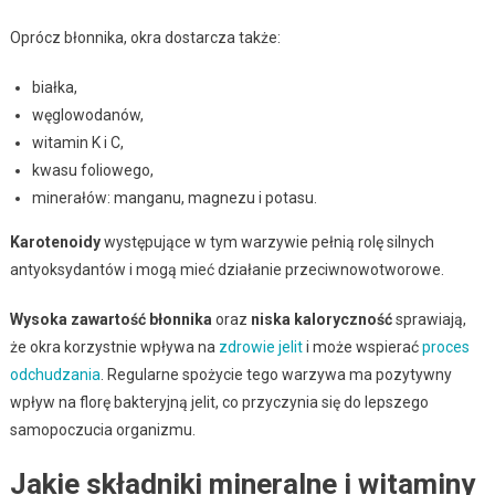
Oprócz błonnika, okra dostarcza także:
białka,
węglowodanów,
witamin K i C,
kwasu foliowego,
minerałów: manganu, magnezu i potasu.
Karotenoidy
występujące w tym warzywie pełnią rolę silnych
antyoksydantów i mogą mieć działanie przeciwnowotworowe.
Wysoka zawartość błonnika
oraz
niska kaloryczność
sprawiają,
że okra korzystnie wpływa na
zdrowie jelit
i może wspierać
proces
odchudzania
. Regularne spożycie tego warzywa ma pozytywny
wpływ na florę bakteryjną jelit, co przyczynia się do lepszego
samopoczucia organizmu.
Jakie składniki mineralne i witaminy