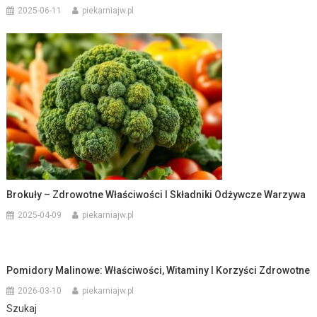
2025-06-11
piekarniajw.pl
Brokuły – Zdrowotne Właściwości I Składniki Odżywcze Warzywa
2025-04-09
piekarniajw.pl
Pomidory Malinowe: Właściwości, Witaminy I Korzyści Zdrowotne
2026-03-10
piekarniajw.pl
Szukaj