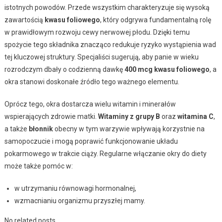
istotnych powodów. Przede wszystkim charakteryzuje się wysoką
zawartością
kwasu foliowego
, który odgrywa fundamentalną rolę
w prawidłowym rozwoju cewy nerwowej płodu. Dzięki temu
spożycie tego składnika znacząco redukuje ryzyko wystąpienia wad
tej kluczowej struktury. Specjaliści sugerują, aby panie w wieku
rozrodczym dbały o codzienną dawkę
400 mcg kwasu foliowego
, a
okra stanowi doskonałe źródło tego ważnego elementu.
Oprócz tego, okra dostarcza wielu witamin i minerałów
wspierających zdrowie matki.
Witaminy z grupy B
oraz
witamina C
,
a także
błonnik
obecny w tym warzywie wpływają korzystnie na
samopoczucie i mogą poprawić funkcjonowanie układu
pokarmowego w trakcie ciąży. Regularne włączanie okry do diety
może także pomóc w:
w utrzymaniu równowagi hormonalnej,
wzmacnianiu organizmu przyszłej mamy.
No related posts.