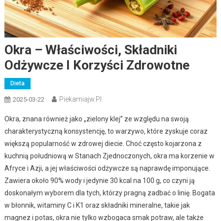
Okra – Właściwości, Składniki
Odżywcze I Korzyści Zdrowotne
Dieta
Piekarniajw.pl
2025-03-22
Okra, znana również jako „zielony klej” ze względu na swoją
charakterystyczną konsystencję, to warzywo, które zyskuje coraz
większą popularność w zdrowej diecie. Choć często kojarzona z
kuchnią południową w Stanach Zjednoczonych, okra ma korzenie w
Afryce i Azji, a jej właściwości odżywcze są naprawdę imponujące.
Zawiera około 90% wody i jedynie 30 kcal na 100 g, co czyni ją
doskonałym wyborem dla tych, którzy pragną zadbać o linię. Bogata
w błonnik, witaminy C i K1 oraz składniki mineralne, takie jak
magnez i potas, okra nie tylko wzbogaca smak potraw, ale także