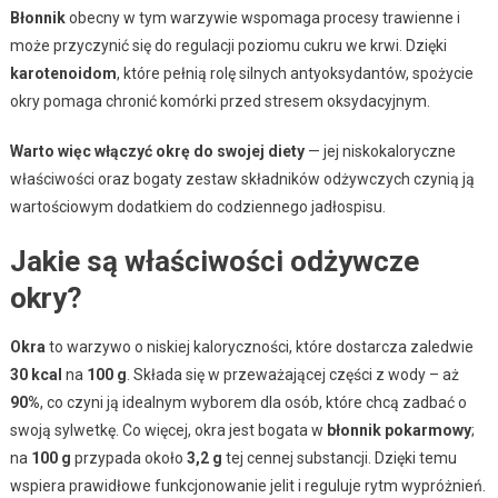
Błonnik
obecny w tym warzywie wspomaga procesy trawienne i
może przyczynić się do regulacji poziomu cukru we krwi. Dzięki
karotenoidom
, które pełnią rolę silnych antyoksydantów, spożycie
okry pomaga chronić komórki przed stresem oksydacyjnym.
Warto więc włączyć okrę do swojej diety
— jej niskokaloryczne
właściwości oraz bogaty zestaw składników odżywczych czynią ją
wartościowym dodatkiem do codziennego jadłospisu.
Jakie są właściwości odżywcze
okry?
Okra
to warzywo o niskiej kaloryczności, które dostarcza zaledwie
30 kcal
na
100 g
. Składa się w przeważającej części z wody – aż
90%
, co czyni ją idealnym wyborem dla osób, które chcą zadbać o
swoją sylwetkę. Co więcej, okra jest bogata w
błonnik pokarmowy
;
na
100 g
przypada około
3,2 g
tej cennej substancji. Dzięki temu
wspiera prawidłowe funkcjonowanie jelit i reguluje rytm wypróżnień.