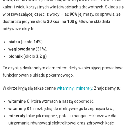
kalorii i wielu korzystnych właściwościach zdrowotnych. Składa się
w przeważającej części z wody — aż
90%
jej masy, co sprawia, że
dostarcza jedynie około
30 kcal na 100 g
. Główne składniki
odżywcze okry to:
białka
(około
14%
),
węglowodany
(31%),
błonnik
(około
3,2 g
).
To czyni ją doskonałym elementem diety wspierającej prawidłowe
funkcjonowanie układu pokarmowego.
W okrze kryją się także cenne
witaminy i minerały
. Znajdziemy tu:
witaminę C
, która wzmacnia naszą odporność,
witaminę K1
, niezbędną do efektywnego krzepnięcia krwi,
minerały
takie jak magnez, potas i mangan — kluczowe dla
utrzymania równowagi elektrolitowej oraz zdrowych kości.