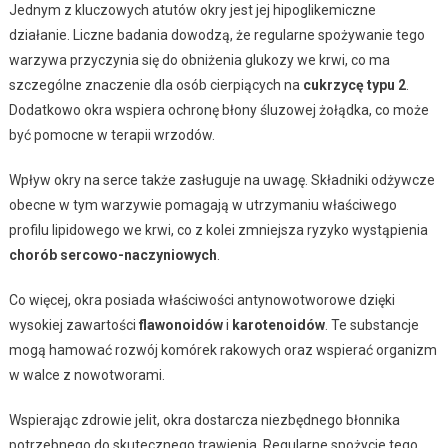
Jednym z kluczowych atutów okry jest jej hipoglikemiczne
działanie. Liczne badania dowodzą, że regularne spożywanie tego
warzywa przyczynia się do obniżenia glukozy we krwi, co ma
szczególne znaczenie dla osób cierpiących na
cukrzycę typu 2
.
Dodatkowo okra wspiera ochronę błony śluzowej żołądka, co może
być pomocne w terapii wrzodów.
Wpływ okry na serce także zasługuje na uwagę. Składniki odżywcze
obecne w tym warzywie pomagają w utrzymaniu właściwego
profilu lipidowego we krwi, co z kolei zmniejsza ryzyko wystąpienia
chorób sercowo-naczyniowych
.
Co więcej, okra posiada właściwości antynowotworowe dzięki
wysokiej zawartości
flawonoidów
i
karotenoidów
. Te substancje
mogą hamować rozwój komórek rakowych oraz wspierać organizm
w walce z nowotworami.
Wspierając zdrowie jelit, okra dostarcza niezbędnego błonnika
potrzebnego do skutecznego trawienia. Regularne spożycie tego