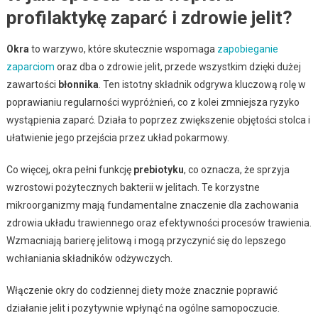
profilaktykę zaparć i zdrowie jelit?
Okra
to warzywo, które skutecznie wspomaga
zapobieganie
zaparciom
oraz dba o zdrowie jelit, przede wszystkim dzięki dużej
zawartości
błonnika
. Ten istotny składnik odgrywa kluczową rolę w
poprawianiu regularności wypróżnień, co z kolei zmniejsza ryzyko
wystąpienia zaparć. Działa to poprzez zwiększenie objętości stolca i
ułatwienie jego przejścia przez układ pokarmowy.
Co więcej, okra pełni funkcję
prebiotyku
, co oznacza, że sprzyja
wzrostowi pożytecznych bakterii w jelitach. Te korzystne
mikroorganizmy mają fundamentalne znaczenie dla zachowania
zdrowia układu trawiennego oraz efektywności procesów trawienia.
Wzmacniają barierę jelitową i mogą przyczynić się do lepszego
wchłaniania składników odżywczych.
Włączenie okry do codziennej diety może znacznie poprawić
działanie jelit i pozytywnie wpłynąć na ogólne samopoczucie.