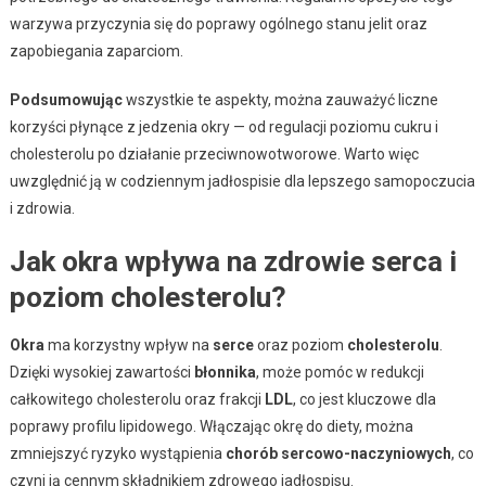
warzywa przyczynia się do poprawy ogólnego stanu jelit oraz
zapobiegania zaparciom.
Podsumowując
wszystkie te aspekty, można zauważyć liczne
korzyści płynące z jedzenia okry — od regulacji poziomu cukru i
cholesterolu po działanie przeciwnowotworowe. Warto więc
uwzględnić ją w codziennym jadłospisie dla lepszego samopoczucia
i zdrowia.
Jak okra wpływa na zdrowie serca i
poziom cholesterolu?
Okra
ma korzystny wpływ na
serce
oraz poziom
cholesterolu
.
Dzięki wysokiej zawartości
błonnika
, może pomóc w redukcji
całkowitego cholesterolu oraz frakcji
LDL
, co jest kluczowe dla
poprawy profilu lipidowego. Włączając okrę do diety, można
zmniejszyć ryzyko wystąpienia
chorób sercowo-naczyniowych
, co
czyni ją cennym składnikiem zdrowego jadłospisu.