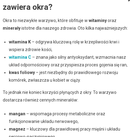
zawiera okra?
Okra to niezwykłe warzywo, które obfituje w
witaminy
oraz
minerały
istotne dla naszego zdrowia. Oto kilka najważniejszych:
witamina K
– odgrywa kluczową rolę w krzepliwości krwi i
wspiera zdrowie kości,
witamina C
– znana jako silny antyoksydant, wzmacnia nasz
układ odpornościowy oraz przyspiesza proces gojenia się ran,
kwas foliowy
– jest niezbędny do prawidłowego rozwoju
komórek, zwłaszcza u kobiet w ciąży.
To jednak nie koniec korzyści płynących z okry. To warzywo
dostarcza również cennych minerałów:
mangan
– wspomaga procesy metaboliczne oraz
funkcjonowanie układu nerwowego,
magnez
– kluczowy dla prawidłowej pracy mięśni i układu
sercowo-naczyniowego,