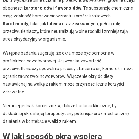
Okra
wykazuje silne działanie przeciwnowotworowe, głównie dzięki
obecności
karotenoidów
i
flawonoidów
. Te substancje chemiczne
mają zdolność hamowania wzrostu komórek rakowych.
Karotenoidy
, takie jak
luteina
oraz
zeaksantyna
, pełnią rolę
przeciwutleniaczy, które neutralizują wolne rodniki i zmniejszają
stres oksydacyjny w organizmie.
Wstępne badania sugerują, że okra może być pomocna w
profilaktyce nowotworowej. Jej wysoka zawartość
przeciwutleniaczy spowalnia procesy starzenia się komórek i może
ograniczać rozwój nowotworów. Włączenie okry do diety
nastawionej na walkę z rakiem może przynieść liczne korzyści
zdrowotne.
Niemniej jednak, konieczne są dalsze badania kliniczne, by
dokładniej określić jej terapeutyczny potencjał oraz mechanizmy
działania w kontekście walki z rakiem.
W jaki sposób okra wspiera