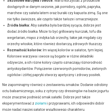
Sezonowe warzywa i owoce:
Warto korzystać z produktów
dostępnych w danym sezonie, jak pomidory, ogórki, papryka,
marchew czy sałata latem oraz buraki czy kapusta zimą. Są one
nie tylko świeższe, ale często także tańsze i smaczniejsze.
Źródła białka:
Aby sałatka była bardziej sycąca, dobrze jest
dodać źródło białka. Może to być grillowany kurczak, tofu dla
wegetarian, mięso z indyka lub orzechy, takie jak migdały czy
orzechy włoskie, które również dostarczą zdrowych tłuszczy.
Rozmaitość kolorów:
Im więcej kolorów w sałatce, tym lepiej.
Kolorowe warzywa i owoce są bogate w różne składniki
odżywcze, a ich różne kolory często oznaczają różnorodność
antyoksydantów. Połączenie czerwonych pomidorów, zielonych
ogórków i żółtej papryki stworzy apetyczny i zdrowy posiłek.
Nie zapominajmy również o zestawieniu smaków. Dodanie odrobiny
octu balsamicznego, soku z cytryny czy dressingów na bazie jogurtu
może znacznie podnieść smak sałatki. Dobrze jest także
eksperymentować z
ziołami
i przyprawami, ich odpowiedni dobór
może nadać naszej sałatce wyjątkowego charakteru.