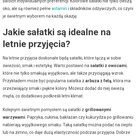
swoich indywidualnych preferencji. Kolorowe sałatki nie tylko cieszą
oko, ale są również pełne
witamin
i składników odżywczych, co czyni
je świetnym wyborem na każdą okazję.
Jakie sałatki są idealne na
letnie przyjęcia?
Na letnie przyjęcia doskonałe będą sałatki, które łączą w sobie
świeżość, smak i estetykę. Warto postawić na
sałatki z owocami
,
które nie tylko smakują wyjątkowo, ale także przyciągają wzrok.
Przykładem może być popularna sałatka z
arbuza z fetą
, która ma
orzeźwiający smak i piękne kolory. Możesz dodać do niej świeżą
mięta, co dodatkowo podkreśli letni klimat.
Kolejnym świetnym pomysłem są sałatki z
grillowanymi
warzywami
. Papryka, cukinia, bakłażan czy kukurydza po grillowaniu
nabierają wyjątkowego smaku. Taką sałatkę można podać na ciepło
lub na zimno, co daje dużą elastyczność podczas przyjęcia. Dobrze