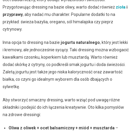
Przygotowując dressing na bazie oliwy, warto dodać również
zioła
i
przyprawy
, aby nadać mu charakter. Popularne dodatki to na
przykład: świeża bazylia, oregano, sól himalajska czy pieprz
cytrynowy.
Inna opcja to dressing na bazie
jogurtu naturalnego
, który jest lekki
i kremowy, ale jednocześnie sycący. Taki dressing można wzbogacić
kawałkami czosnku, koperkiem lub musztardą. Warto również
dodać skórkę z cytryny, co podkreśli smak jogurtu i doda świeżości.
Zaletą jogurtu jest także jego niska kaloryczność oraz zawartość
białka, co czyni go idealnym wyborem dla osób dbających o
sylwetkę.
Aby stworzyć smaczny dressing, warto wziąć pod uwagę różne
składniki i podejść do ich łączenia kreatywnie. Oto kilka pomysłów
na zdrowe dressingi:
Oliwa z oliwek + ocet balsamiczny + miód + musztarda
–