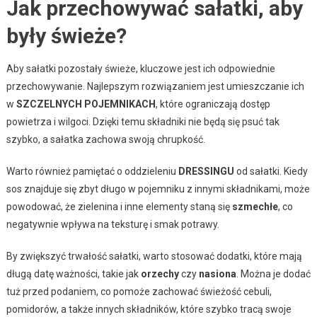
Jak przechowywać sałatki, aby
były świeże?
Aby sałatki pozostały świeże, kluczowe jest ich odpowiednie
przechowywanie. Najlepszym rozwiązaniem jest umieszczanie ich
w
SZCZELNYCH POJEMNIKACH
, które ograniczają dostęp
powietrza i wilgoci. Dzięki temu składniki nie będą się psuć tak
szybko, a sałatka zachowa swoją chrupkość.
Warto również pamiętać o oddzieleniu
DRESSINGU
od sałatki. Kiedy
sos znajduje się zbyt długo w pojemniku z innymi składnikami, może
powodować, że zielenina i inne elementy staną się
szmechłe
, co
negatywnie wpływa na teksturę i smak potrawy.
By zwiększyć trwałość sałatki, warto stosować dodatki, które mają
długą datę ważności, takie jak
orzechy
czy
nasiona
. Można je dodać
tuż przed podaniem, co pomoże zachować świeżość cebuli,
pomidorów, a także innych składników, które szybko tracą swoje