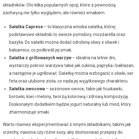
składników. Oto kilka popularnych opcji, które z pewnością
zachwycą nie tylko wyglądem, ale również smakiem.
Sałatka Caprese
– to klasyczna włoska sałatka, której
podstawowe składniki to świeże pomidory, mozzarella oraz
bazylia. Do sałatki można dodać odrobinę oliwy z oliwek i
balsamico, co podkreśli jej smak.
Sałatka z grillowanych warzyw
– idealna na letnie dni,
wystarczy pokroić warzywa takie jak cukinia, papryka i bakłażan,
a następnie je ugrillować. Sałatkę można wzbogacić o oliwki, ser
feta oraz ulubione zioła, co nada jej wyjątkowego charakteru.
Sałatka owocowa
– sezonowe owoce, takie jak truskawki,
borówki, kiwi i melony, tworzą kolorową i zdrową kompozycję.
Doskonałym dodatkiem będzie jogurt naturalny lub miód, który
zharmonizuje smaki.
Warto również eksperymentować z innymi składnikami, takimi jak
orzechy, nasiona czy różne sosy, aby dostosować przepisy do