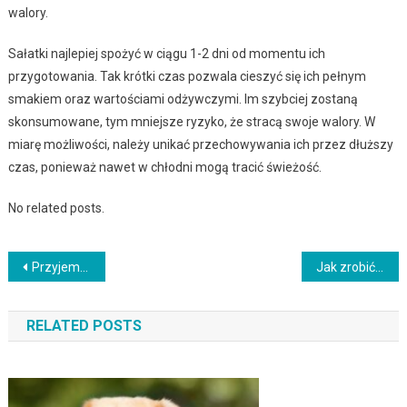
walory.
Sałatki najlepiej spożyć w ciągu 1-2 dni od momentu ich
przygotowania. Tak krótki czas pozwala cieszyć się ich pełnym
smakiem oraz wartościami odżywczymi. Im szybciej zostaną
skonsumowane, tym mniejsze ryzyko, że stracą swoje walory. W
miarę możliwości, należy unikać przechowywania ich przez dłuższy
czas, ponieważ nawet w chłodni mogą tracić świeżość.
No related posts.
Nawigacja
Przyjemne i zdrowe – przepisy na smoothie bowl
Jak zrobić domowe sushi bez potrzeby posiadania specjalistycznego sprzętu?
wpisu
RELATED POSTS