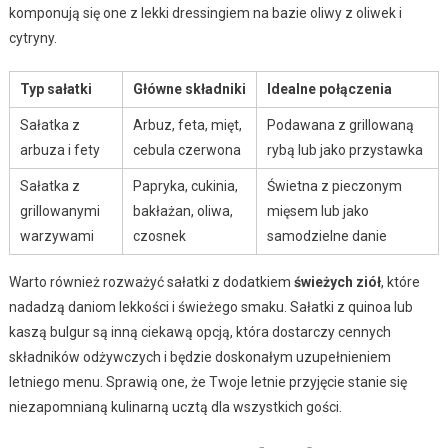
komponują się one z lekki dressingiem na bazie oliwy z oliwek i
cytryny.
Typ sałatki
Główne składniki
Idealne połączenia
Sałatka z
Arbuz, feta, mięt,
Podawana z grillowaną
arbuza i fety
cebula czerwona
rybą lub jako przystawka
Sałatka z
Papryka, cukinia,
Świetna z pieczonym
grillowanymi
bakłażan, oliwa,
mięsem lub jako
warzywami
czosnek
samodzielne danie
Warto również rozważyć sałatki z dodatkiem
świeżych ziół
, które
nadadzą daniom lekkości i świeżego smaku. Sałatki z quinoa lub
kaszą bulgur są inną ciekawą opcją, która dostarczy cennych
składników odżywczych i będzie doskonałym uzupełnieniem
letniego menu. Sprawią one, że Twoje letnie przyjęcie stanie się
niezapomnianą kulinarną ucztą dla wszystkich gości.