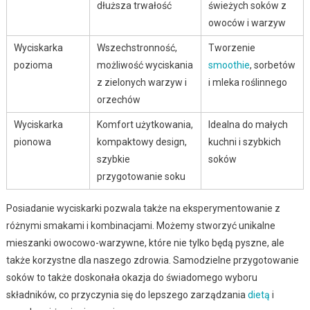
dłuższa trwałość
świeżych soków z
owoców i warzyw
Wyciskarka
Wszechstronność,
Tworzenie
pozioma
możliwość wyciskania
smoothie
, sorbetów
z zielonych warzyw i
i mleka roślinnego
orzechów
Wyciskarka
Komfort użytkowania,
Idealna do małych
pionowa
kompaktowy design,
kuchni i szybkich
szybkie
soków
przygotowanie soku
Posiadanie wyciskarki pozwala także na eksperymentowanie z
różnymi smakami i kombinacjami. Możemy stworzyć unikalne
mieszanki owocowo-warzywne, które nie tylko będą pyszne, ale
także korzystne dla naszego zdrowia. Samodzielne przygotowanie
soków to także doskonała okazja do świadomego wyboru
składników, co przyczynia się do lepszego zarządzania
dietą
i