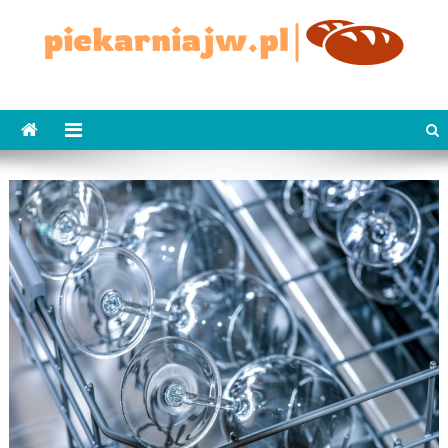
Skip
to
content
piekarniajw.pl