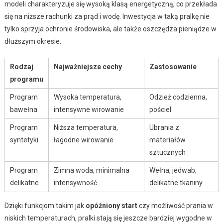
modeli charakteryzuje się wysoką klasą energetyczną, co przekłada
się na niższe rachunki za prąd i wodę. Inwestycja w taką pralkę nie
tylko sprzyja ochronie środowiska, ale także oszczędza pieniądze w
dłuższym okresie.
Rodzaj
Najważniejsze cechy
Zastosowanie
programu
Program
Wysoka temperatura,
Odzież codzienna,
bawełna
intensywne wirowanie
pościel
Program
Niższa temperatura,
Ubrania z
syntetyki
łagodne wirowanie
materiałów
sztucznych
Program
Zimna woda, minimalna
Wełna, jedwab,
delikatne
intensywność
delikatne tkaniny
Dzięki funkcjom takim jak
opóźniony start
czy możliwość prania w
niskich temperaturach, pralki stają się jeszcze bardziej wygodne w