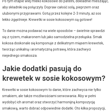
Po tym etapie wlej mleko kokosowe do patelni, dokładnie mieszając,
aby składniki się połączyły. Dopraw całość solą, pieprzem oraz
ulubionymi przyprawami. Gotuj przez kolejne 2-3 minuty, aż sos
lekko zgęstnieje. Krewetki w sosie kokosowym są gotowe!
To danie można podawać na wiele sposobów – świetnie sprawdzi
się z ryżem, makaronem lub jako samodzielna przekąska. Smak
kokosa doskonale się komponuje z delikatnym mięsem krewetek,
tworząc unikalną i aromatyczną potrawę, która zachwyci
niejednego smakosza.
Jakie dodatki pasują do
krewetek w sosie kokosowym?
Krewetki w sosie kokosowym to danie, które zachwyca nie tylko
smakiem, ale także możliwościami serwowania. Aby w pełni
wydobyć ich aromat oraz stworzyć harmonijną kompozycję
smakową, warto dobrać odpowiednie dodatki. Oto kilka propozycji,