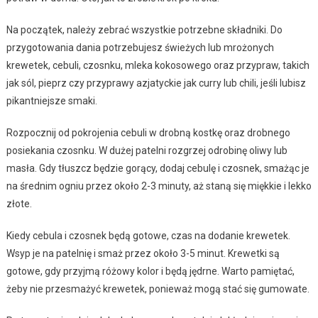
Na początek, należy zebrać wszystkie potrzebne składniki. Do
przygotowania dania potrzebujesz świeżych lub mrożonych
krewetek, cebuli, czosnku, mleka kokosowego oraz przypraw, takich
jak sól, pieprz czy przyprawy azjatyckie jak curry lub chili, jeśli lubisz
pikantniejsze smaki.
Rozpocznij od pokrojenia cebuli w drobną kostkę oraz drobnego
posiekania czosnku. W dużej patelni rozgrzej odrobinę oliwy lub
masła. Gdy tłuszcz będzie gorący, dodaj cebulę i czosnek, smażąc je
na średnim ogniu przez około 2-3 minuty, aż staną się miękkie i lekko
złote.
Kiedy cebula i czosnek będą gotowe, czas na dodanie krewetek.
Wsyp je na patelnię i smaż przez około 3-5 minut. Krewetki są
gotowe, gdy przyjmą różowy kolor i będą jędrne. Warto pamiętać,
żeby nie przesmażyć krewetek, ponieważ mogą stać się gumowate.