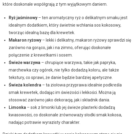
które doskonale współgrają z tym wyjątkowym daniem.
Ryż jaśminowy
– ten aromatyczny ryż o delikatnym smaku jest
idealnym dodatkiem, który świetnie wchłania sos kokosowy,
tworząc idealną bazę dla krewetek.
Makaron ryżowy
– lekki i delikatny, makaron ryżowy sprawdzi się
zarówno na gorąco, jak i na zimno, oferując doskonałe
połączenie z krewetkami i sosem.
Świeże warzywa
– chrupiące warzywa, takie jak papryka,
marchewka czy ogórek, nie tylko dodadzą koloru, ale także
tekstury, co sprawi, że danie będzie bardziej apetyczne.
Świeża kolendra
– ta ziołowa przyprawa idealnie podkreśla
smak krewetek, dodając im świeżości i lekkości. Można ją
stosować zarówno jako dekorację, jak i składnik dania.
Limonka
– sok z limonki lub jej świeże plasterki dodadzą
kwasowości, co doskonale zrównoważy słodki smak kokosa,
nadając potrawie wyrazisty charakter.