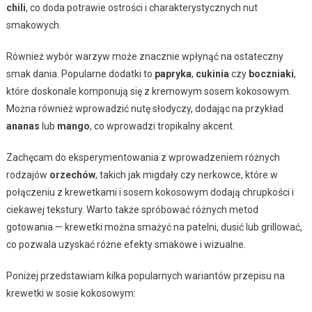
chili
, co doda potrawie ostrości i charakterystycznych nut
smakowych.
Również wybór warzyw może znacznie wpłynąć na ostateczny
smak dania. Popularne dodatki to
papryka
,
cukinia
czy
boczniaki
,
które doskonale komponują się z kremowym sosem kokosowym.
Można również wprowadzić nutę słodyczy, dodając na przykład
ananas
lub
mango
, co wprowadzi tropikalny akcent.
Zachęcam do eksperymentowania z wprowadzeniem różnych
rodzajów
orzechów
, takich jak migdały czy nerkowce, które w
połączeniu z krewetkami i sosem kokosowym dodają chrupkości i
ciekawej tekstury. Warto także spróbować różnych metod
gotowania — krewetki można smażyć na patelni, dusić lub grillować,
co pozwala uzyskać różne efekty smakowe i wizualne.
Poniżej przedstawiam kilka popularnych wariantów przepisu na
krewetki w sosie kokosowym: