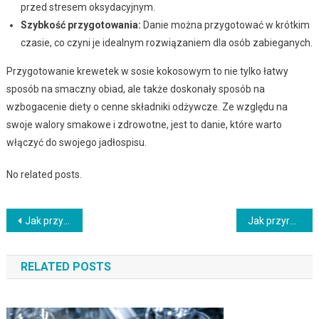
przed stresem oksydacyjnym.
Szybkość przygotowania:
Danie można przygotować w krótkim
czasie, co czyni je idealnym rozwiązaniem dla osób zabieganych.
Przygotowanie krewetek w sosie kokosowym to nie tylko łatwy
sposób na smaczny obiad, ale także doskonały sposób na
wzbogacenie diety o cenne składniki odżywcze. Ze względu na
swoje walory smakowe i zdrowotne, jest to danie, które warto
włączyć do swojego jadłospisu.
No related posts.
Nawigacja
Jak przygotować idealny obiad dla całej rodziny?
Jak przyrządzić wyjątkowe dania z kuchni azjatyckiej – curry, pho i inne
wpisu
RELATED POSTS