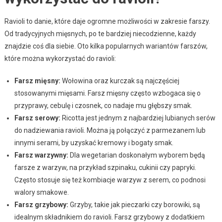
Ravioli to danie, które daje ogromne możliwości w zakresie farszy.
Od tradycyjnych mięsnych, po te bardziej niecodzienne, każdy
znajdzie coś dla siebie. Oto kilka popularnych wariantów farszów,
które można wykorzystać do ravioli:
Farsz mięsny:
Wołowina oraz kurczak są najczęściej
stosowanymi mięsami. Farsz mięsny często wzbogaca się o
przyprawy, cebulę i czosnek, co nadaje mu głębszy smak.
Farsz serowy:
Ricotta jest jednym z najbardziej lubianych serów
do nadziewania ravioli. Można ją połączyć z parmezanem lub
innymi serami, by uzyskać kremowy i bogaty smak.
Farsz warzywny:
Dla wegetarian doskonałym wyborem będą
farsze z warzyw, na przykład szpinaku, cukinii czy papryki.
Często stosuje się też kombiacje warzyw z serem, co podnosi
walory smakowe.
Farsz grzybowy:
Grzyby, takie jak pieczarki czy borowiki, są
idealnym składnikiem do ravioli. Farsz grzybowy z dodatkiem