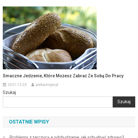
Smaczne Jedzenie, Które Możesz Zabrać Ze Sobą Do Pracy
2021-12-23
piekarniajw.pl
Szukaj
Szukaj
OSTATNIE WPISY
Problemy z tarczycą a odchudzanie: jak schudnąć zdrowo?