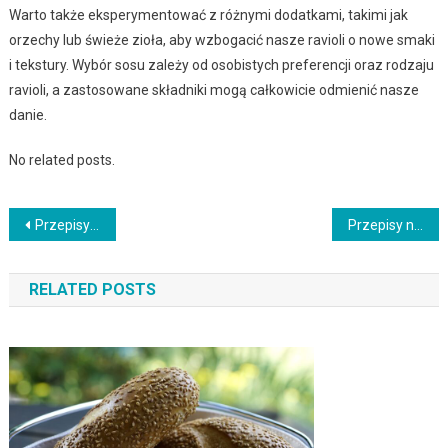
Warto także eksperymentować z różnymi dodatkami, takimi jak
orzechy lub świeże zioła, aby wzbogacić nasze ravioli o nowe smaki
i tekstury. Wybór sosu zależy od osobistych preferencji oraz rodzaju
ravioli, a zastosowane składniki mogą całkowicie odmienić nasze
danie.
No related posts.
Nawigacja
Przepisy na dania jednogarnkowe: smaczne i szybkie w przygotowaniu potrawy
Przepisy na dania z owoców morza: smaki prosto z dna oceanu
wpisu
RELATED POSTS