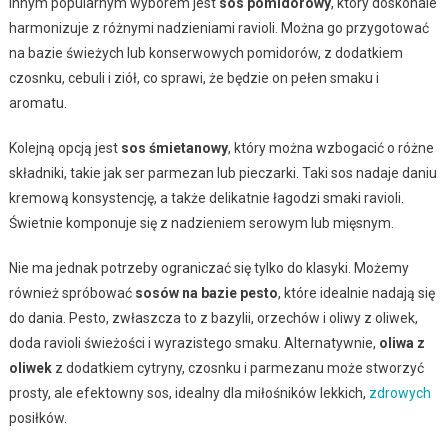
Innym popularnym wyborem jest
sos pomidorowy
, który doskonale
harmonizuje z różnymi nadzieniami ravioli. Można go przygotować
na bazie świeżych lub konserwowych pomidorów, z dodatkiem
czosnku, cebuli i ziół, co sprawi, że będzie on pełen smaku i
aromatu.
Kolejną opcją jest
sos śmietanowy
, który można wzbogacić o różne
składniki, takie jak ser parmezan lub pieczarki. Taki sos nadaje daniu
kremową konsystencję, a także delikatnie łagodzi smaki ravioli.
Świetnie komponuje się z nadzieniem serowym lub mięsnym.
Nie ma jednak potrzeby ograniczać się tylko do klasyki. Możemy
również spróbować
sosów na bazie pesto
, które idealnie nadają się
do dania. Pesto, zwłaszcza to z bazylii, orzechów i oliwy z oliwek,
doda ravioli świeżości i wyrazistego smaku. Alternatywnie,
oliwa z
oliwek
z dodatkiem cytryny, czosnku i parmezanu może stworzyć
prosty, ale efektowny sos, idealny dla miłośników lekkich,
zdrowych
posiłków.