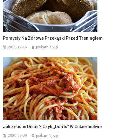
Pomysły Na Zdrowe Przekąski Przed Treningiem
2020-12-16
piekarniajw.pl
Jak Zepsuć Deser? Czyli „don’ts” W Cukiernictwie
2020-09-09
piekarniajw.pl