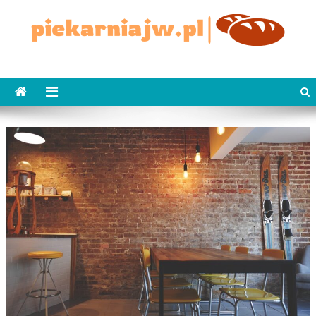
Skip
to
content
piekarniajw.pl