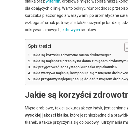
białka oraz
witamin
, drobiowe mięso wspiera naszą kondy
dla dbających o linię. Warto odkryć różnorodność przep
kurczaka pieczonego z warzywami po aromatyczne sałatki
wzbogacić smak potraw, ale także uczynić je bardziej odży
odkrywania nowych,
zdrowych
smaków.
Spis treści
Jakie są korzyści zdrowotne mięsa drobiowego?
Jakie są najlepsze przepisy na dania z mięsem drobiowym
Jak przygotować soczystego kurczaka w piekarniku?
Jakie warzywa najlepiej komponują się z mięsem drobiow
Jakie przyprawy najlepiej pasują do dań z mięsem drobiow
Jakie są korzyści zdrowo
Mięso drobiowe, takie jak kurczak czy indyk, jest cenion
wysokiej jakości białka
, które jest niezbędne dla praw
tkanek, a także przyczynia się do budowy i utrzymania m