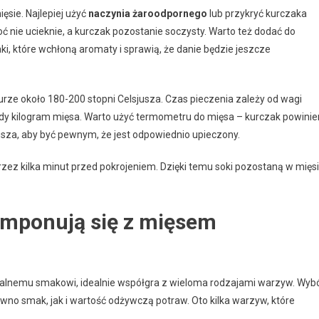
ęsie. Najlepiej użyć
naczynia żaroodpornego
lub przykryć kurczaka
oć nie ucieknie, a kurczak pozostanie soczysty. Warto też dodać do
i, które wchłoną aromaty i sprawią, że danie będzie jeszcze
rze około 180-200 stopni Celsjusza. Czas pieczenia zależy od wagi
żdy kilogram mięsa. Warto użyć termometru do mięsa – kurczak powinie
sza, aby być pewnym, że jest odpowiednio upieczony.
zez kilka minut przed pokrojeniem. Dzięki temu soki pozostaną w mięs
komponują się z mięsem
eutralnemu smakowi, idealnie współgra z wieloma rodzajami warzyw. Wyb
 smak, jak i wartość odżywczą potraw. Oto kilka warzyw, które