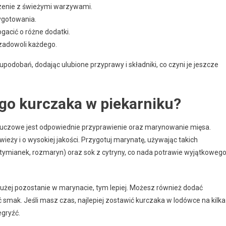
zenie z świeżymi warzywami.
ygotowania.
acić o różne dodatki.
 zadowoli każdego.
dobań, dodając ulubione przyprawy i składniki, co czyni je jeszcze
go kurczaka w piekarniku?
kluczowe jest odpowiednie przyprawienie oraz marynowanie mięsa.
wieży i o wysokiej jakości. Przygotuj marynatę, używając takich
 tymianek, rozmaryn) oraz sok z cytryny, co nada potrawie wyjątkoweg
dłużej pozostanie w marynacie, tym lepiej. Możesz również dodać
ić smak. Jeśli masz czas, najlepiej zostawić kurczaka w lodówce na kilka
egryźć.