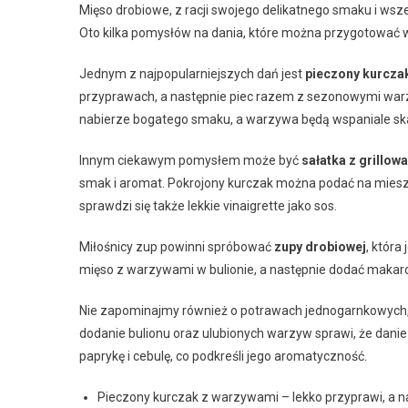
Mięso drobiowe, z racji swojego delikatnego smaku i ws
Oto kilka pomysłów na dania, które można przygotować w 
Jednym z najpopularniejszych dań jest
pieczony kurcza
przyprawach, a następnie piec razem z sezonowymi warzy
nabierze bogatego smaku, a warzywa będą wspaniale s
Innym ciekawym pomysłem może być
sałatka z grillo
smak i aromat. Pokrojony kurczak można podać na miesz
sprawdzi się także lekkie vinaigrette jako sos.
Miłośnicy zup powinni spróbować
zupy drobiowej
, któr
mięso z warzywami w bulionie, a następnie dodać makaron
Nie zapominajmy również o potrawach jednogarnkowych, 
dodanie bulionu oraz ulubionych warzyw sprawi, że dan
paprykę i cebulę, co podkreśli jego aromatyczność.
Pieczony kurczak z warzywami – lekko przyprawi, a na