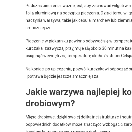
Podczas pieczenia, ważne jest, aby zachować wilgoć w mi
folią aluminiową na początku pieczenia. Dzięki temu wilg
naczynia warzywa, takie jak cebula, marchew lub ziemniak
smaczniejsze.
Pieczenie w piekarniku powinno odbywać się w temperatu
kurczaka; zazwyczaj przyjmuje się około 30 minut na ka
osiągnąć wewnętrzną temperaturę około 75 stopni Celsju
Na koniec, po upieczeniu, pozwól kurczakowi odpocząć pr
i potrawa będzie jeszcze smaczniejsza.
Jakie warzywa najlepiej 
drobiowym?
Mięso drobiowe, dzięki swojej delikatnej strukturze i n
odpowiednich dodatków może znacząco wzbogacić zarówno
świetnie komponują się z mięsem drobiowym: