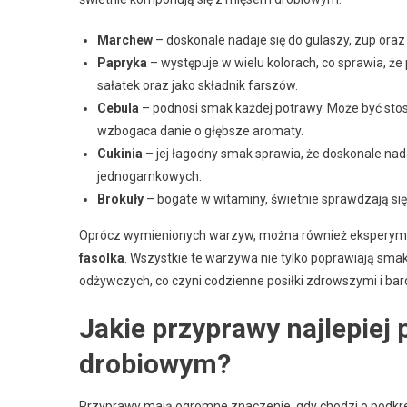
Marchew
– doskonale nadaje się do gulaszy, zup oraz 
Papryka
– występuje w wielu kolorach, co sprawia, że 
sałatek oraz jako składnik farszów.
Cebula
– podnosi smak każdej potrawy. Może być sto
wzbogaca danie o głębsze aromaty.
Cukinia
– jej łagodny smak sprawia, że doskonale nad
jednogarnkowych.
Brokuły
– bogate w witaminy, świetnie sprawdzają się
Oprócz wymienionych warzyw, można również eksperyme
fasolka
. Wszystkie te warzywa nie tylko poprawiają sma
odżywczych, co czyni codzienne posiłki zdrowszymi i ba
Jakie przyprawy najlepiej
drobiowym?
Przyprawy mają ogromne znaczenie, gdy chodzi o podkr