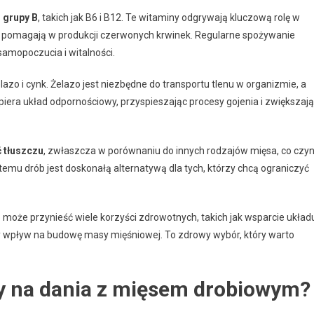
 grupy B
, takich jak B6 i B12. Te witaminy odgrywają kluczową rolę w
 pomagają w produkcji czerwonych krwinek. Regularne spożywanie
amopoczucia i witalności.
żelazo i cynk. Żelazo jest niezbędne do transportu tlenu w organizmie, a
piera układ odpornościowy, przyspieszając procesy gojenia i zwiększaj
 tłuszczu
, zwłaszcza w porównaniu do innych rodzajów mięsa, co czyn
temu drób jest doskonałą alternatywą dla tych, którzy chcą ograniczyć
oże przynieść wiele korzyści zdrowotnych, takich jak wsparcie układ
 wpływ na budowę masy mięśniowej. To zdrowy wybór, który warto
sy na dania z mięsem drobiowym?