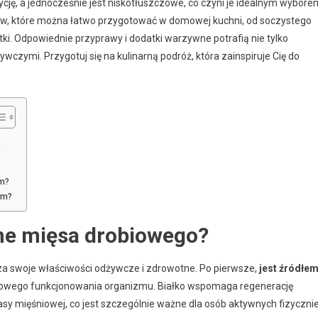
cję, a jednocześnie jest niskotłuszczowe, co czyni je idealnym wybore
isów, które można łatwo przygotować w domowej kuchni, od soczystego
. Odpowiednie przyprawy i dodatki warzywne potrafią nie tylko
wczymi. Przygotuj się na kulinarną podróż, która zainspiruje Cię do
?
ym?
ym?
tne mięsa drobiowego?
e za swoje właściwości odżywcze i zdrowotne. Po pierwsze,
jest źródłe
idłowego funkcjonowania organizmu. Białko wspomaga regenerację
asy mięśniowej, co jest szczególnie ważne dla osób aktywnych fizycznie