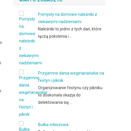
Pomysły na domowe naleśniki z
ciekawymi nadzieniami
Naleśniki to jedno z tych dań, które
łączą pokolenia i …
ąc
i
Przyjemne dania wegetariańskie na
festyn i piknik
Organizowanie festynu czy pikniku
u
to doskonała okazja do
delektowania się …
Bułka orkiszowa