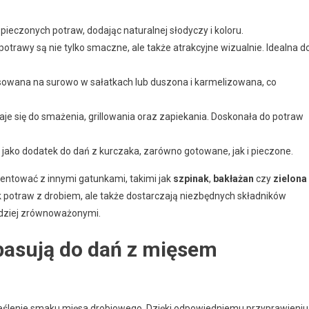
pieczonych potraw, dodając naturalnej słodyczy i koloru.
potrawy są nie tylko smaczne, ale także atrakcyjne wizualnie. Idealna d
sowana na surowo w sałatkach lub duszona i karmelizowana, co
aje się do smażenia, grillowania oraz zapiekania. Doskonała do potraw
 jako dodatek do dań z kurczaka, zarówno gotowane, jak i pieczone.
ntować z innymi gatunkami, takimi jak
szpinak
,
bakłażan
czy
zielona
k potraw z drobiem, ale także dostarczają niezbędnych składników
rdziej zrównoważonymi.
 pasują do dań z mięsem
eślenie smaku mięsa drobiowego. Dzięki odpowiedniemu przyprawieniu