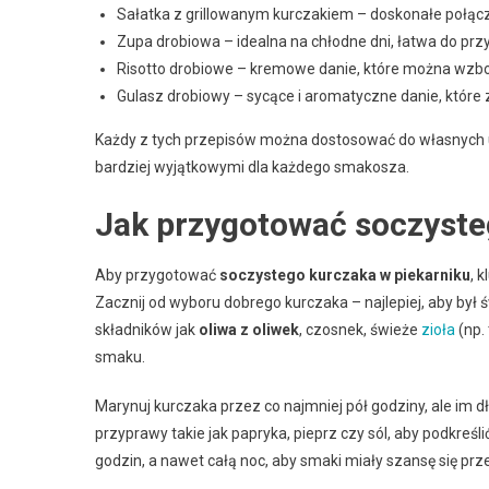
Sałatka z grillowanym kurczakiem – doskonałe połąc
Zupa drobiowa – idealna na chłodne dni, łatwa do prz
Risotto drobiowe – kremowe danie, które można wzbog
Gulasz drobiowy – sycące i aromatyczne danie, które
Każdy z tych przepisów można dostosować do własnych upo
bardziej wyjątkowymi dla każdego smakosza.
Jak przygotować soczyste
Aby przygotować
soczystego kurczaka w piekarniku
, 
Zacznij od wyboru dobrego kurczaka – najlepiej, aby był ś
składników jak
oliwa z oliwek
, czosnek, świeże
zioła
(np.
smaku.
Marynuj kurczaka przez co najmniej pół godziny, ale im 
przyprawy takie jak papryka, pieprz czy sól, aby podkreśl
godzin, a nawet całą noc, aby smaki miały szansę się prz