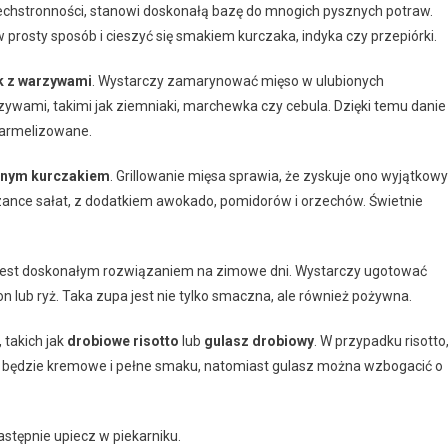
zechstronności, stanowi doskonałą bazę do mnogich pysznych potraw.
prosty sposób i cieszyć się smakiem kurczaka, indyka czy przepiórki.
k z warzywami
. Wystarczy zamarynować mięso w ulubionych
wami, takimi jak ziemniaki, marchewka czy cebula. Dzięki temu danie
karmelizowane.
wanym kurczakiem
. Grillowanie mięsa sprawia, że zyskuje ono wyjątkowy
ance sałat, z dodatkiem awokado, pomidorów i orzechów. Świetnie
a jest doskonałym rozwiązaniem na zimowe dni. Wystarczy ugotować
 lub ryż. Taka zupa jest nie tylko smaczna, ale również pożywna.
takich jak
drobiowe risotto
lub
gulasz drobiowy
. W przypadku risotto
ie będzie kremowe i pełne smaku, natomiast gulasz można wzbogacić o
stępnie upiecz w piekarniku.