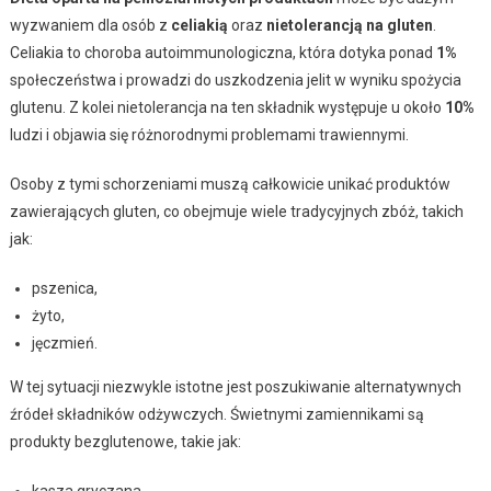
wyzwaniem dla osób z
celiakią
oraz
nietolerancją na gluten
.
Celiakia to choroba autoimmunologiczna, która dotyka ponad
1%
społeczeństwa i prowadzi do uszkodzenia jelit w wyniku spożycia
glutenu. Z kolei nietolerancja na ten składnik występuje u około
10%
ludzi i objawia się różnorodnymi problemami trawiennymi.
Osoby z tymi schorzeniami muszą całkowicie unikać produktów
zawierających gluten, co obejmuje wiele tradycyjnych zbóż, takich
jak:
pszenica,
żyto,
jęczmień.
W tej sytuacji niezwykle istotne jest poszukiwanie alternatywnych
źródeł składników odżywczych. Świetnymi zamiennikami są
produkty bezglutenowe, takie jak:
kasza gryczana,