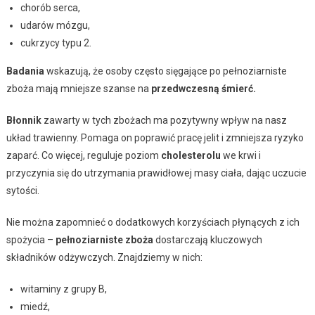
chorób serca,
udarów mózgu,
cukrzycy typu 2.
Badania
wskazują, że osoby często sięgające po pełnoziarniste
zboża mają mniejsze szanse na
przedwczesną śmierć.
Błonnik
zawarty w tych zbożach ma pozytywny wpływ na nasz
układ trawienny. Pomaga on poprawić pracę jelit i zmniejsza ryzyko
zaparć. Co więcej, reguluje poziom
cholesterolu
we krwi i
przyczynia się do utrzymania prawidłowej masy ciała, dając uczucie
sytości.
Nie można zapomnieć o dodatkowych korzyściach płynących z ich
spożycia –
pełnoziarniste zboża
dostarczają kluczowych
składników odżywczych. Znajdziemy w nich:
witaminy z grupy B,
miedź,