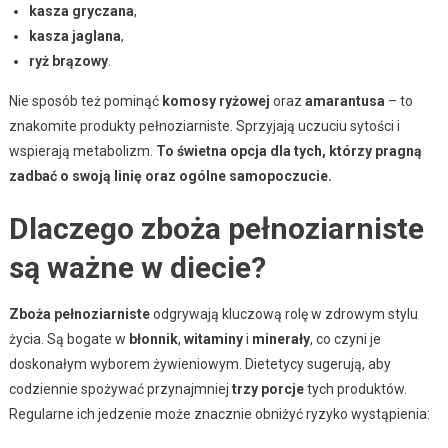
kasza gryczana
,
kasza jaglana
,
ryż brązowy
.
Nie sposób też pominąć
komosy ryżowej
oraz
amarantusa
– to
znakomite produkty pełnoziarniste. Sprzyjają uczuciu sytości i
wspierają metabolizm.
To świetna opcja dla tych, którzy pragną
zadbać o swoją linię oraz ogólne samopoczucie.
Dlaczego zboża pełnoziarniste
są ważne w diecie?
Zboża pełnoziarniste
odgrywają kluczową rolę w zdrowym stylu
życia. Są bogate w
błonnik
,
witaminy
i
minerały
, co czyni je
doskonałym wyborem żywieniowym. Dietetycy sugerują, aby
codziennie spożywać przynajmniej
trzy porcje
tych produktów.
Regularne ich jedzenie może znacznie obniżyć ryzyko wystąpienia: