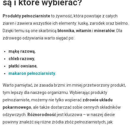
są i które wybierać?
Produkty pełnoziarniste
to żywność, która powstaje z całych
ziaren i zawiera wszystkie ich elementy: łuskę, zarodek oraz bielmo.
Dzięki temu są one skarbnicą
błonnika
,
witamin
i
minerałów
. Dla
zdrowego odżywiania warto sięgać po:
mąkę razową
,
chleb razowy
,
płatki owsiane
,
makaron pełnoziarnisty
.
Warto pamiętać, że zasada brzmi: im mniej przetworzony produkt,
tym lepszy dla naszego organizmu. Wybierając produkty
pełnoziarniste, możemy nie tylko wspierać
zdrowie układu
pokarmowego
, ale także dostarczać sobie cennych składników
odżywczych.
Różnorodność
jest kluczowa – w naszej diecie
powinny znaleźć się różne źródła zbóż pełnoziarnistych, jak: