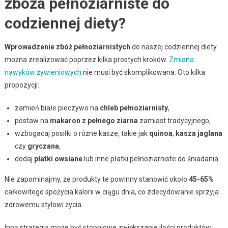
zboża pełnoziarniste do
codziennej diety?
Wprowadzenie zbóż pełnoziarnistych
do naszej codziennej diety
można zrealizować poprzez kilka prostych kroków.
Zmiana
nawyków żywieniowych
nie musi być skomplikowana. Oto kilka
propozycji:
zamień białe pieczywo na
chleb pełnoziarnisty
,
postaw na
makaron z pełnego ziarna
zamiast tradycyjnego,
wzbogacaj posiłki o różne kasze, takie jak
quinoa
,
kasza jaglana
czy
gryczana
,
dodaj
płatki owsiane
lub inne płatki pełnoziarniste do śniadania.
Nie zapominajmy, że produkty te powinny stanowić około
45-65%
całkowitego spożycia kalorii w ciągu dnia, co zdecydowanie sprzyja
zdrowemu stylowi życia.
Inną strategią może być stopniowe zwiększanie ilości produktów