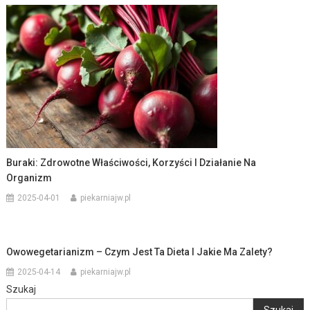
Buraki: Zdrowotne Właściwości, Korzyści I Działanie Na
Organizm
2025-04-01
piekarniajw.pl
Owowegetarianizm – Czym Jest Ta Dieta I Jakie Ma Zalety?
2025-04-14
piekarniajw.pl
Szukaj