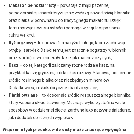
Makaron pełnoziarnisty
– powstaje z mąki pszennej
pełnoziarnistej i charakteryzuje się wyższą zawartością błonnika
oraz białka w porównaniu do tradycyjnego makaronu. Dzięki
temu sprzyja uczuciu sytości i pomaga w regulacji poziomu
cukru we krwi,
Ryż brązowy
– to surowa forma ryżu białego, która zachowuje
otrębę i zarodek. Dzięki temu jest znacznie bogatszy w błonnik
oraz wartościowe minerały, takie jak magnez czy cynk,
Kasz
– do tej kategorii zaliczamy różne rodzaje kasz, na
przykład kaszę gryczaną lub kuskus razowy. Stanowią one cenne
źródło roślinnego białka oraz niezbędnych minerałów.
Dodatkowo są niskokaloryczne i bardzo sycące,
Płatki owsiane
– to doskonałe źródło rozpuszczalnego błonnika,
który wspiera układ trawienny. Można je wykorzystać na wiele
sposobów w codziennej diecie, zarówno jako pożywne śniadanie,
jak i dodatek do różnych wypieków.
Włączenie tych produktów do diety może znacząco wpłynąć na