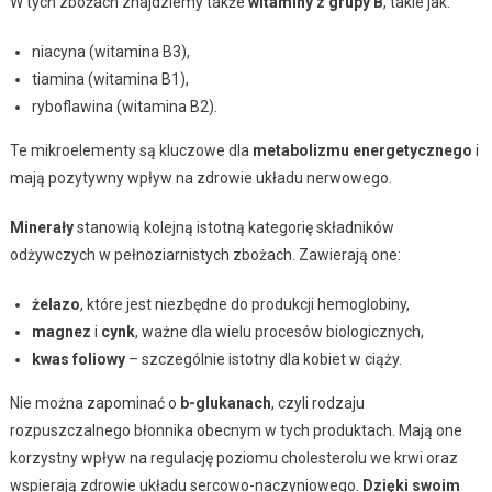
W tych zbożach znajdziemy także
witaminy z grupy B
, takie jak:
niacyna (witamina B3),
tiamina (witamina B1),
ryboflawina (witamina B2).
Te mikroelementy są kluczowe dla
metabolizmu energetycznego
i
mają pozytywny wpływ na zdrowie układu nerwowego.
Minerały
stanowią kolejną istotną kategorię składników
odżywczych w pełnoziarnistych zbożach. Zawierają one:
żelazo
, które jest niezbędne do produkcji hemoglobiny,
magnez
i
cynk
, ważne dla wielu procesów biologicznych,
kwas foliowy
– szczególnie istotny dla kobiet w ciąży.
Nie można zapominać o
b-glukanach
, czyli rodzaju
rozpuszczalnego błonnika obecnym w tych produktach. Mają one
korzystny wpływ na regulację poziomu cholesterolu we krwi oraz
wspierają zdrowie układu sercowo-naczyniowego.
Dzięki swoim