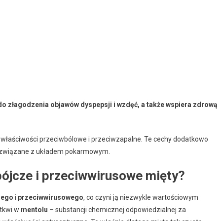
 do złagodzenia objawów dyspepsji i wzdęć, a także wspiera zdrową
a właściwości przeciwbólowe i przeciwzapalne. Te cechy dodatkowo
e związane z układem pokarmowym.
bójcze i przeciwwirusowe mięty?
zego
i
przeciwwirusowego
, co czyni ją niezwykle wartościowym
 tkwi w
mentolu
– substancji chemicznej odpowiedzialnej za