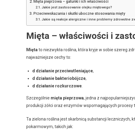
Mięta pieprzowa – gatunki i ich właściwości
Jakie jest zastosowanie olejku miętowego?
Przeciwwskazania i skutki uboczne stosowania mięty
Jakie są reakcje alergiczne i inne problemy zdrowotne 
Mięta – właściwości i zas
Mięta
to niezwykła roślina, która kryje w sobie szereg zd
najważniejsze cechy to:
d działanie przeciwutleniające
,
d działanie bakteriobójcze
,
d działanie rozkurczowe
.
Szczególnie
mięta pieprzowa
, jedna z najpopularniejsz
produkcji żółci oraz enzymów wspomagających procesy 
Ta zielona roślina jest skarbnicą substancji leczniczych,
pokarmowym, takich jak: