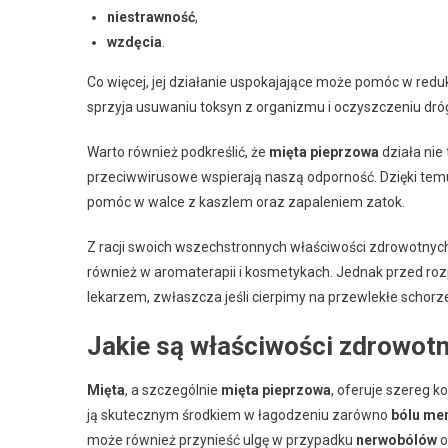
niestrawność
,
wzdęcia
.
Co więcej, jej działanie uspokajające może pomóc w redu
sprzyja usuwaniu toksyn z organizmu i oczyszczeniu dr
Warto również podkreślić, że
mięta pieprzowa
działa nie
przeciwwirusowe wspierają naszą odporność. Dzięki temu
pomóc w walce z kaszlem oraz zapaleniem zatok.
Z racji swoich wszechstronnych właściwości zdrowotnyc
również w aromaterapii i kosmetykach. Jednak przed roz
lekarzem, zwłaszcza jeśli cierpimy na przewlekłe schorz
Jakie są właściwości zdrowot
Mięta
, a szczególnie
mięta pieprzowa
, oferuje szereg k
ją skutecznym środkiem w łagodzeniu zarówno
bólu me
może również przynieść ulgę w przypadku
nerwobólów
o