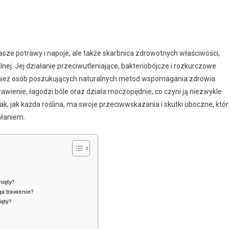
asze potrawy i napoje, ale także skarbnica zdrowotnych właściwości,
j. Jej działanie przeciwutleniające, bakteriobójcze i rozkurczowe
ównież osób poszukujących naturalnych metod wspomagania zdrowia.
awienie, łagodzi bóle oraz działa moczopędnie, co czyni ją niezwykle
, jak każda roślina, ma swoje przeciwwskazania i skutki uboczne, któ
ałaniem.
mięty?
a trawienie?
ięty?