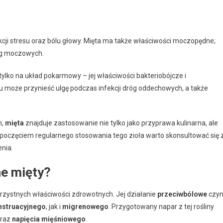
kcji stresu oraz bólu głowy. Mięta ma także właściwości moczopędne;
óg moczowych.
 tylko na układ pokarmowy – jej właściwości bakteriobójcze i
 może przynieść ulgę podczas infekcji dróg oddechowych, a także
h,
mięta
znajduje zastosowanie nie tylko jako przyprawa kulinarna, ale
poczęciem regularnego stosowania tego zioła warto skonsultować się 
enia.
ne mięty?
orzystnych właściwości zdrowotnych. Jej działanie
przeciwbólowe
czyn
nstruacyjnego
, jak i
migrenowego
. Przygotowany napar z tej rośliny
raz
napięcia mięśniowego
.