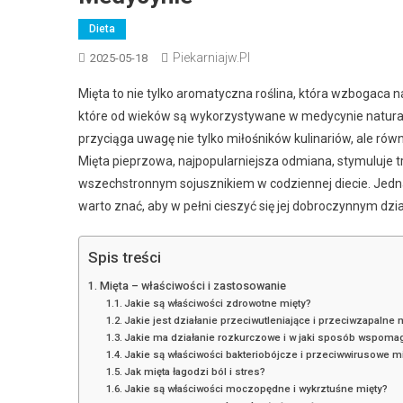
Dieta
Piekarniajw.pl
2025-05-18
Mięta to nie tylko aromatyczna roślina, która wzbogaca n
które od wieków są wykorzystywane w medycynie naturalne
przyciąga uwagę nie tylko miłośników kulinariów, ale r
Mięta pieprzowa, najpopularniejsza odmiana, stymuluje tr
wszechstronnym sojusznikiem w codziennej diecie. Jednak
warto znać, aby w pełni cieszyć się jej dobroczynnym dzi
Spis treści
Mięta – właściwości i zastosowanie
Jakie są właściwości zdrowotne mięty?
Jakie jest działanie przeciwutleniające i przeciwzapalne 
Jakie ma działanie rozkurczowe i w jaki sposób wspomag
Jakie są właściwości bakteriobójcze i przeciwwirusowe m
Jak mięta łagodzi ból i stres?
Jakie są właściwości moczopędne i wykrztuśne mięty?