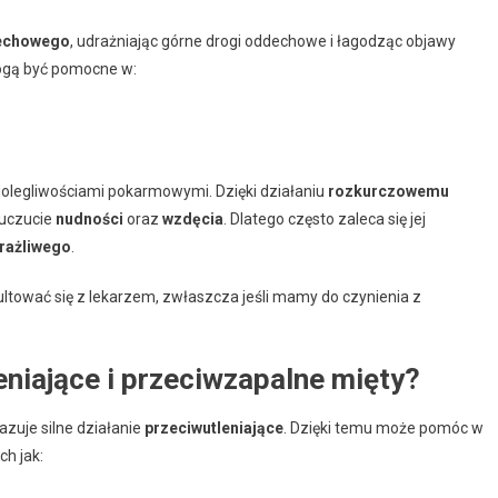
echowego
, udrażniając górne drogi oddechowe i łagodząc objawy
mogą być pomocne w:
dolegliwościami pokarmowymi. Dzięki działaniu
rozkurczowemu
 uczucie
nudności
oraz
wzdęcia
. Dlatego często zaleca się jej
drażliwego
.
tować się z lekarzem, zwłaszcza jeśli mamy do czynienia z
leniające i przeciwzapalne mięty?
azuje silne działanie
przeciwutleniające
. Dzięki temu może pomóc w
ch jak: