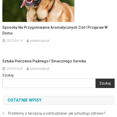
Sposoby Na Przygotowanie Aromatycznych Ziół I Przypraw W
Domu
2022-04-14
piekarniajw.pl
Sztuka Pieczenia Pięknego I Smacznego Sernika
2020-03-20
piekarniajw.pl
Szukaj
Szukaj
OSTATNIE WPISY
Problemy z tarczycą a odchudzanie: jak schudnąć zdrowo?