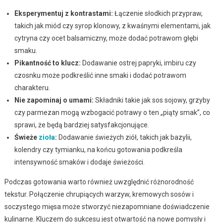
Eksperymentuj z kontrastami:
Łączenie słodkich przypraw,
takich jak miód czy syrop klonowy, z kwaśnymi elementami, jak
cytryna czy ocet balsamiczny, może dodać potrawom głębi
smaku.
Pikantność to klucz:
Dodawanie ostrej papryki, imbiru czy
czosnku może podkreślić inne smaki i dodać potrawom
charakteru.
Nie zapominaj o umami:
Składniki takie jak sos sojowy, grzyby
czy parmezan mogą wzbogacić potrawy o ten „piąty smak”, co
sprawi, że będą bardziej satysfakcjonujące.
Świeże
zioła
:
Dodawanie świeżych ziół, takich jak bazylii,
kolendry czy tymianku, na końcu gotowania podkreśla
intensywność smaków i dodaje świeżości.
Podczas gotowania warto również uwzględnić różnorodność
tekstur. Połączenie chrupiących warzyw, kremowych sosów i
soczystego mięsa może stworzyć niezapomniane doświadczenie
kulinarne. Kluczem do sukcesu jest otwartość na nowe pomysły i