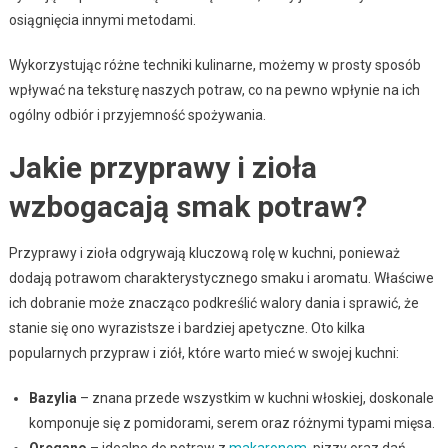
osiągnięcia innymi metodami.
Wykorzystując różne techniki kulinarne, możemy w prosty sposób
wpływać na teksturę naszych potraw, co na pewno wpłynie na ich
ogólny odbiór i przyjemność spożywania.
Jakie przyprawy i zioła
wzbogacają smak potraw?
Przyprawy i zioła odgrywają kluczową rolę w kuchni, ponieważ
dodają potrawom charakterystycznego smaku i aromatu. Właściwe
ich dobranie może znacząco podkreślić walory dania i sprawić, że
stanie się ono wyrazistsze i bardziej apetyczne. Oto kilka
popularnych przypraw i ziół, które warto mieć w swojej kuchni:
Bazylia
– znana przede wszystkim w kuchni włoskiej, doskonale
komponuje się z pomidorami, serem oraz różnymi typami mięsa.
Oregano
– idealne do potraw z
makaronem
, pizzy oraz dań