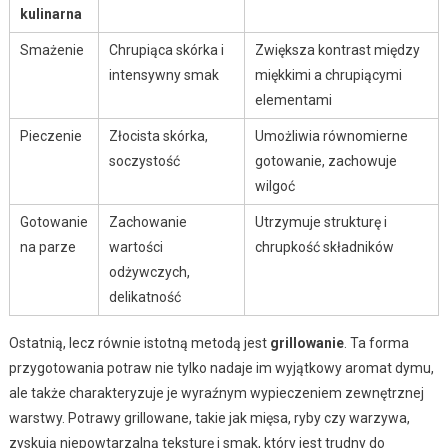
kulinarna
Smażenie
Chrupiąca skórka i
Zwiększa kontrast między
intensywny smak
miękkimi a chrupiącymi
elementami
Pieczenie
Złocista skórka,
Umożliwia równomierne
soczystość
gotowanie, zachowuje
wilgoć
Gotowanie
Zachowanie
Utrzymuje strukturę i
na parze
wartości
chrupkość składników
odżywczych,
delikatność
Ostatnią, lecz równie istotną metodą jest
grillowanie
. Ta forma
przygotowania potraw nie tylko nadaje im wyjątkowy aromat dymu,
ale także charakteryzuje je wyraźnym wypieczeniem zewnętrznej
warstwy. Potrawy grillowane, takie jak mięsa, ryby czy warzywa,
zyskują niepowtarzalną teksturę i smak, który jest trudny do