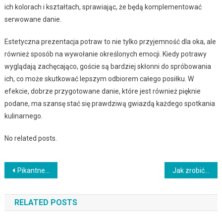
ich kolorach i kształtach, sprawiając, że będą komplementować
serwowane danie.
Estetyczna prezentacja potraw to nie tylko przyjemność dla oka, ale
również sposób na wywołanie określonych emocji. Kiedy potrawy
wyglądają zachęcająco, goście są bardziej skłonni do spróbowania
ich, co może skutkować lepszym odbiorem całego posiłku. W
efekcie, dobrze przygotowane danie, które jest również pięknie
podane, ma szansę stać się prawdziwą gwiazdą każdego spotkania
kulinarnego.
No related posts.
Nawigacja
Pikantne dania dla miłośników ostrego jedzenia – przepisy z całego świata
Jak zrobić idealne ciasto z najlepszych składników
wpisu
RELATED POSTS