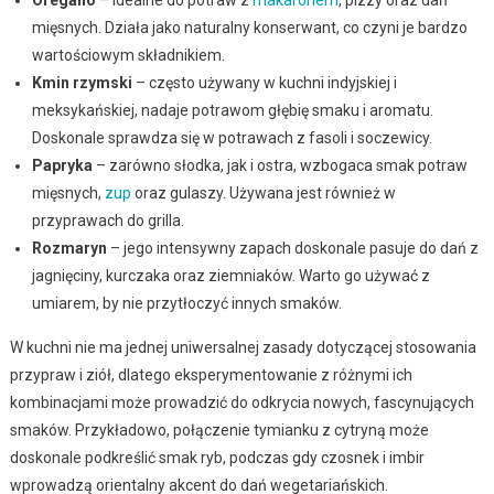
mięsnych. Działa jako naturalny konserwant, co czyni je bardzo
wartościowym składnikiem.
Kmin rzymski
– często używany w kuchni indyjskiej i
meksykańskiej, nadaje potrawom głębię smaku i aromatu.
Doskonale sprawdza się w potrawach z fasoli i soczewicy.
Papryka
– zarówno słodka, jak i ostra, wzbogaca smak potraw
mięsnych,
zup
oraz gulaszy. Używana jest również w
przyprawach do grilla.
Rozmaryn
– jego intensywny zapach doskonale pasuje do dań z
jagnięciny, kurczaka oraz ziemniaków. Warto go używać z
umiarem, by nie przytłoczyć innych smaków.
W kuchni nie ma jednej uniwersalnej zasady dotyczącej stosowania
przypraw i ziół, dlatego eksperymentowanie z różnymi ich
kombinacjami może prowadzić do odkrycia nowych, fascynujących
smaków. Przykładowo, połączenie tymianku z cytryną może
doskonale podkreślić smak ryb, podczas gdy czosnek i imbir
wprowadzą orientalny akcent do dań wegetariańskich.