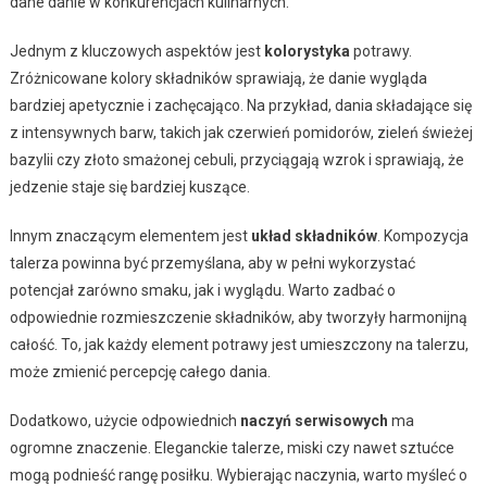
dane danie w konkurencjach kulinarnych.
Jednym z kluczowych aspektów jest
kolorystyka
potrawy.
Zróżnicowane kolory składników sprawiają, że danie wygląda
bardziej apetycznie i zachęcająco. Na przykład, dania składające się
z intensywnych barw, takich jak czerwień pomidorów, zieleń świeżej
bazylii czy złoto smażonej cebuli, przyciągają wzrok i sprawiają, że
jedzenie staje się bardziej kuszące.
Innym znaczącym elementem jest
układ składników
. Kompozycja
talerza powinna być przemyślana, aby w pełni wykorzystać
potencjał zarówno smaku, jak i wyglądu. Warto zadbać o
odpowiednie rozmieszczenie składników, aby tworzyły harmonijną
całość. To, jak każdy element potrawy jest umieszczony na talerzu,
może zmienić percepcję całego dania.
Dodatkowo, użycie odpowiednich
naczyń serwisowych
ma
ogromne znaczenie. Eleganckie talerze, miski czy nawet sztućce
mogą podnieść rangę posiłku. Wybierając naczynia, warto myśleć o