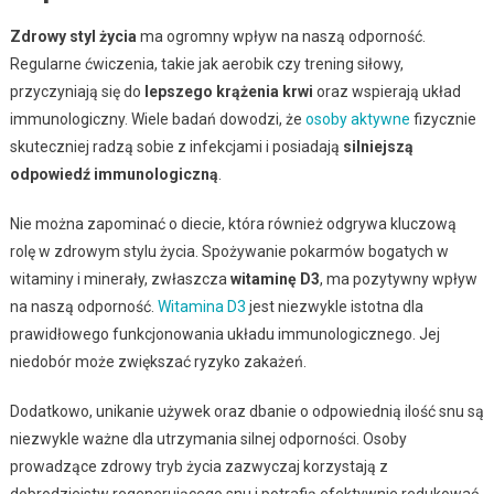
Zdrowy styl życia
ma ogromny wpływ na naszą odporność.
Regularne ćwiczenia, takie jak aerobik czy trening siłowy,
przyczyniają się do
lepszego krążenia krwi
oraz wspierają układ
immunologiczny. Wiele badań dowodzi, że
osoby aktywne
fizycznie
skuteczniej radzą sobie z infekcjami i posiadają
silniejszą
odpowiedź immunologiczną
.
Nie można zapominać o diecie, która również odgrywa kluczową
rolę w zdrowym stylu życia. Spożywanie pokarmów bogatych w
witaminy i minerały, zwłaszcza
witaminę D3
, ma pozytywny wpływ
na naszą odporność.
Witamina D3
jest niezwykle istotna dla
prawidłowego funkcjonowania układu immunologicznego. Jej
niedobór może zwiększać ryzyko zakażeń.
Dodatkowo, unikanie używek oraz dbanie o odpowiednią ilość snu są
niezwykle ważne dla utrzymania silnej odporności. Osoby
prowadzące zdrowy tryb życia zazwyczaj korzystają z
dobrodziejstw regenerującego snu i potrafią efektywnie redukować