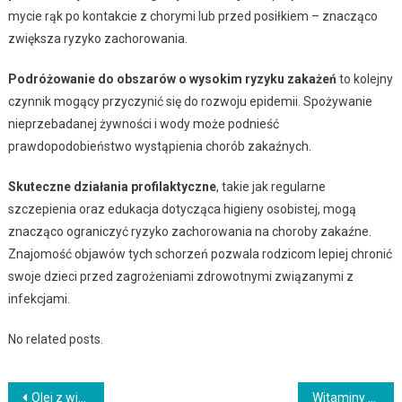
mycie rąk po kontakcie z chorymi lub przed posiłkiem – znacząco
zwiększa ryzyko zachorowania.
Podróżowanie do obszarów o wysokim ryzyku zakażeń
to kolejny
czynnik mogący przyczynić się do rozwoju epidemii. Spożywanie
nieprzebadanej żywności i wody może podnieść
prawdopodobieństwo wystąpienia chorób zakaźnych.
Skuteczne działania profilaktyczne
, takie jak regularne
szczepienia oraz edukacja dotycząca higieny osobistej, mogą
znacząco ograniczyć ryzyko zachorowania na choroby zakaźne.
Znajomość objawów tych schorzeń pozwala rodzicom lepiej chronić
swoje dzieci przed zagrożeniami zdrowotnymi związanymi z
infekcjami.
No related posts.
Nawigacja
Olej z wiesiołka – zdrowotne właściwości i dawkowanie dla kobiet
Witaminy z grupy B: Kluczowe informacje i ich wpływ na zdrowie