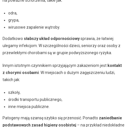
na poważne schorzenia, takie jak:
odra,
grypa,
wirusowe zapalenie wątroby.
Dodatkowo
słabszy układ odpornościowy
sprawia, że łatwiej
ulegamy infekcjom. W szczególności dzieci, seniorzy oraz osoby z
przewlekłymi chorobami są w grupie podwyższonego ryzyka.
Innym istotnym czynnikiem sprzyjającym zakażeniom jest
kontakt
z chorymi osobami
. W miejscach o dużym zagęszczeniu ludzi,
takich jak:
szkoły,
środki transportu publicznego,
inne miejsca publiczne.
Patogeny mają szansę szybko się przenosić. Ponadto
zaniedbanie
podstawowych zasad higieny osobistej
– na przykład niedokładne