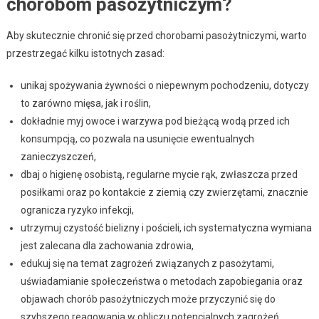
chorobom pasożytniczym?
Aby skutecznie chronić się przed chorobami pasożytniczymi, warto
przestrzegać kilku istotnych zasad:
unikaj spożywania żywności o niepewnym pochodzeniu, dotyczy
to zarówno mięsa, jak i roślin,
dokładnie myj owoce i warzywa pod bieżącą wodą przed ich
konsumpcją, co pozwala na usunięcie ewentualnych
zanieczyszczeń,
dbaj o higienę osobistą, regularne mycie rąk, zwłaszcza przed
posiłkami oraz po kontakcie z ziemią czy zwierzętami, znacznie
ogranicza ryzyko infekcji,
utrzymuj czystość bielizny i pościeli, ich systematyczna wymiana
jest zalecana dla zachowania zdrowia,
edukuj się na temat zagrożeń związanych z pasożytami,
uświadamianie społeczeństwa o metodach zapobiegania oraz
objawach chorób pasożytniczych może przyczynić się do
szybszego reagowania w obliczu potencjalnych zagrożeń.