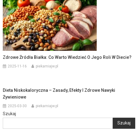
Zdrowe Źródła Białka: Co Warto Wiedzieć O Jego Roli W Diecie?
2025-11-16
piekarniajw.pl
Dieta Niskokaloryczna – Zasady, Efekty I Zdrowe Nawyki
Żywieniowe
2025-03-30
piekarniajw.pl
Szukaj
Szukaj