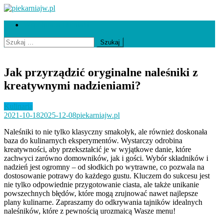
Skip
to
piekarniajw.pl
Współpraca i kontakt
content
Szukaj:
Jak przyrządzić oryginalne naleśniki z
kreatywnymi nadzieniami?
Kulinaria
2021-10-18
2025-12-08
piekarniajw.pl
Naleśniki to nie tylko klasyczny smakołyk, ale również doskonała
baza do kulinarnych eksperymentów. Wystarczy odrobina
kreatywności, aby przekształcić je w wyjątkowe danie, które
zachwyci zarówno domowników, jak i gości. Wybór składników i
nadzień jest ogromny – od słodkich po wytrawne, co pozwala na
dostosowanie potrawy do każdego gustu. Kluczem do sukcesu jest
nie tylko odpowiednie przygotowanie ciasta, ale także unikanie
powszechnych błędów, które mogą zrujnować nawet najlepsze
plany kulinarne. Zapraszamy do odkrywania tajników idealnych
naleśników, które z pewnością urozmaicą Wasze menu!