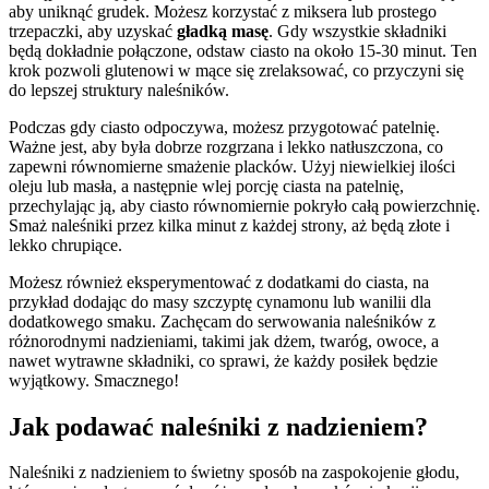
aby uniknąć grudek. Możesz korzystać z miksera lub prostego
trzepaczki, aby uzyskać
gładką masę
. Gdy wszystkie składniki
będą dokładnie połączone, odstaw ciasto na około 15-30 minut. Ten
krok pozwoli glutenowi w mące się zrelaksować, co przyczyni się
do lepszej struktury naleśników.
Podczas gdy ciasto odpoczywa, możesz przygotować patelnię.
Ważne jest, aby była dobrze rozgrzana i lekko natłuszczona, co
zapewni równomierne smażenie placków. Użyj niewielkiej ilości
oleju lub masła, a następnie wlej porcję ciasta na patelnię,
przechylając ją, aby ciasto równomiernie pokryło całą powierzchnię.
Smaż naleśniki przez kilka minut z każdej strony, aż będą złote i
lekko chrupiące.
Możesz również eksperymentować z dodatkami do ciasta, na
przykład dodając do masy szczyptę cynamonu lub wanilii dla
dodatkowego smaku. Zachęcam do serwowania naleśników z
różnorodnymi nadzieniami, takimi jak dżem, twaróg, owoce, a
nawet wytrawne składniki, co sprawi, że każdy posiłek będzie
wyjątkowy. Smacznego!
Jak podawać naleśniki z nadzieniem?
Naleśniki z nadzieniem to świetny sposób na zaspokojenie głodu,