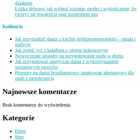
działanie
Łóżka dębowe: jak wybrać rozmiar, model i wykończenie, by
cieszyć się trwałością oraz komfortem snu
Kulinaria
Jak przyrządzić dania z kuchni śródziemnomorskiej – smaki i
tradycje
Jak zrobić ryż z kalafiora z olejem kokosowym
Nowoczesne sposoby na przygotowanie sushi w domu
Jak przygotować apetyczne dania z wykorzystaniem
sezonowych owoców
Przepisy na dania bezglutenowe: smakowite alternatywy dla
osób z nietolerancją
Najnowsze komentarze
Brak komentarzy do wyświetlenia.
Kategorie
Dieta
Inne