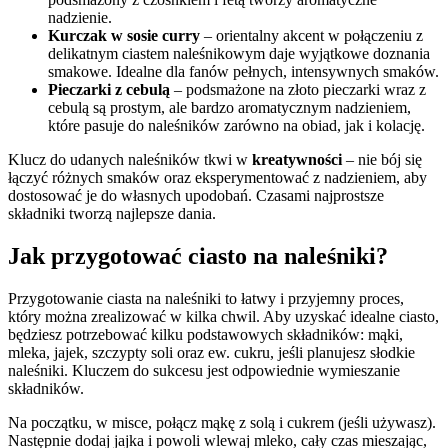
nadzienie.
Kurczak w sosie curry
– orientalny akcent w połączeniu z
delikatnym ciastem naleśnikowym daje wyjątkowe doznania
smakowe. Idealne dla fanów pełnych, intensywnych smaków.
Pieczarki z cebulą
– podsmażone na złoto pieczarki wraz z
cebulą są prostym, ale bardzo aromatycznym nadzieniem,
które pasuje do naleśników zarówno na obiad, jak i kolację.
Klucz do udanych naleśników tkwi w
kreatywności
– nie bój się
łączyć różnych smaków oraz eksperymentować z nadzieniem, aby
dostosować je do własnych upodobań. Czasami najprostsze
składniki tworzą najlepsze dania.
Jak przygotować ciasto na naleśniki?
Przygotowanie ciasta na naleśniki to łatwy i przyjemny proces,
który można zrealizować w kilka chwil. Aby uzyskać idealne ciasto,
będziesz potrzebować kilku podstawowych składników: mąki,
mleka, jajek, szczypty soli oraz ew. cukru, jeśli planujesz słodkie
naleśniki. Kluczem do sukcesu jest odpowiednie wymieszanie
składników.
Na początku, w misce, połącz mąkę z solą i cukrem (jeśli używasz).
Następnie dodaj jajka i powoli wlewaj mleko, cały czas mieszając,