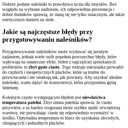
Dobrze podane naleśniki to prawdziwa uczta dla zmysłów. Bez
względu na wybrane nadzienie, ich odpowiednia prezentacja i
dobór dodatków sprawią, że staną się nie tylko smacznym, ale także
estetycznym daniem na stole.
Jakie są najczęstsze błędy przy
przygotowywaniu naleśników?
Przygotowywanie naleśników może wydawać się prostym
zadaniem, jednak wiele osób popełnia powszechne błędy, które
wpływają na ostateczny efekt. Jeden z najczęściej spotykanych
problemów to
zbyt gęste ciasto
. Tego rodzaju mieszanka prowadzi
do ciężkich i nieapetycznych placków, które są trudne do
przewracania i nie smakują tak, jak powinny. Aby uzyskać idealne
naleśniki, warto dążyć do konsystencji, która przypomina gęstą
śmietanę.
Kolejnym często występującym błędem jest
niewłaściwa
temperatura patelni
. Zbyt zimna patelnia sprawia, że ciasto
przywiera, a za bardzo rozgrzana może szybko spalić zewnętrzną
warstwę, nie pozwalając ciastu się odpowiednio wysmażyć w
środku. Optymalna temperatura to klucz do uzyskania złocistych,
chrupiących i jednolitych placków.