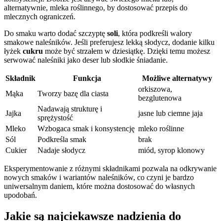
alternatywnie, mleka roślinnego, by dostosować przepis do
mlecznych ograniczeń.
Do smaku warto dodać szczyptę
soli
, która podkreśli walory
smakowe naleśników. Jeśli preferujesz lekką słodycz, dodanie kilku
łyżek
cukru
może być strzałem w dziesiątkę. Dzięki temu możesz
serwować naleśniki jako deser lub słodkie śniadanie.
Składnik
Funkcja
Możliwe alternatywy
orkiszowa,
Mąka
Tworzy bazę dla ciasta
bezglutenowa
Nadawają strukturę i
Jajka
jasne lub ciemne jaja
sprężystość
Mleko
Wzbogaca smak i konsystencję
mleko roślinne
Sól
Podkreśla smak
brak
Cukier
Nadaje słodycz
miód, syrop klonowy
Eksperymentowanie z różnymi składnikami pozwala na odkrywanie
nowych smaków i wariantów naleśników, co czyni je bardzo
uniwersalnym daniem, które można dostosować do własnych
upodobań.
Jakie są najciekawsze nadzienia do