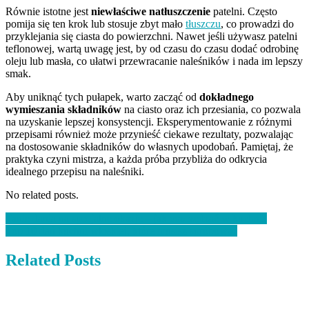
Równie istotne jest
niewłaściwe natłuszczenie
patelni. Często
pomija się ten krok lub stosuje zbyt mało
tłuszczu
, co prowadzi do
przyklejania się ciasta do powierzchni. Nawet jeśli używasz patelni
teflonowej, wartą uwagę jest, by od czasu do czasu dodać odrobinę
oleju lub masła, co ułatwi przewracanie naleśników i nada im lepszy
smak.
Aby uniknąć tych pułapek, warto zacząć od
dokładnego
wymieszania składników
na ciasto oraz ich przesiania, co pozwala
na uzyskanie lepszej konsystencji. Eksperymentowanie z różnymi
przepisami również może przynieść ciekawe rezultaty, pozwalając
na dostosowanie składników do własnych upodobań. Pamiętaj, że
praktyka czyni mistrza, a każda próba przybliża do odkrycia
idealnego przepisu na naleśniki.
No related posts.
Nawigacja
Tanie dania na specjalne okazje – jak oszczędzać w kuchni?
Top 10 dań kuchni włoskiej, które musisz spróbować
wpisu
Related Posts