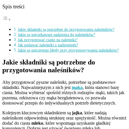
Spis treści
Jakie składniki są potrzebne do przygotowania naleśników?
Jakie są najciekawsze nadzienia do naleśników?
Jak przygotować ciasto na naleśniki?
Jak podawać naleśniki z nadzieniem?
Jakie są najczęstsze błędy przy przygotowywaniu naleśników?
Jakie składniki są potrzebne do
przygotowania naleśników?
Aby przygotować pyszne naleśniki, potrzebne są podstawowe
składniki. Najważniejszym z nich jest
mąka
, która stanowi bazę
ciasta. Można wybierać spośród różnych rodzajów mąki, takich jak
pszenna, orkiszowa czy mąka bezglutenowa, co pozwala
dostosować przepis do indywidualnych potrzeb dietetycznych.
Kolejnym kluczowym składnikiem są
jajka
, które nadają
naleśnikom odpowiednią strukturę oraz sprężystość. Można również
dodać do ciasta
mleko
, które wspomaga uzyskanie gładkiej
konsystencji. Dobrze jest używać świeżego mleka lub,