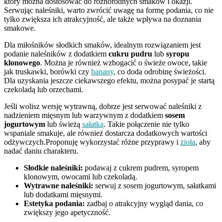
który można dostosować do różnorodnych smaków i okazji.
Serwując naleśniki, warto zwrócić uwagę na formę podania, co nie
tylko zwiększa ich atrakcyjność, ale także wpływa na doznania
smakowe.
Dla miłośników słodkich smaków, idealnym rozwiązaniem jest
podanie naleśników z dodatkiem
cukru pudru
lub
syropu
klonowego
. Można je również wzbogacić o świeże owoce, takie
jak truskawki, borówki czy
banany
, co doda odrobinę świeżości.
Dla uzyskania jeszcze ciekawszego efektu, można posypać je startą
czekoladą lub orzechami.
Jeśli wolisz wersję wytrawną, dobrze jest serwować naleśniki z
nadzieniem mięsnym lub warzywnym z dodatkiem
sosem
jogurtowym
lub świeżą
sałatką
. Takie połączenie nie tylko
wspaniale smakuje, ale również dostarcza dodatkowych wartości
odżywczych.Proponuję wykorzystać różne przyprawy i
zioła
, aby
nadać daniu charakteru.
Słodkie naleśniki:
podawaj z cukrem pudrem, syropem
klonowym, owocami lub czekoladą.
Wytrawne naleśniki:
serwuj z sosem jogurtowym, sałatkami
lub dodatkami mięsnymi.
Estetyka podania:
zadbaj o atrakcyjny wygląd dania, co
zwiększy jego apetyczność.