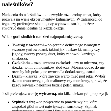
naleśników?
Nadzienia do naleśników to niezwykle różnorodny temat, który
pozwala na wiele eksperymentów kulinarnych. W zależności od
tego, czy preferujesz słodkie, czy wytrawne smaki, możesz
stworzyć danie idealne na każdą okazję.
W kategorii
słodkich nadzień
najpopularniejsze są:
Twaróg z owocami
– połączenie delikatnego twarogu z
sezonowymi owocami, takimi jak truskawki, maliny czy
jagody, tworzy pyszny duet, który zadowoli każdego
smakosza.
Czekolada
– rozpuszczona czekolada, czy to mleczna, czy
gorzka, to hit u miłośników słodyczy. Możesz dodać do niej
orzechy lub pokrojone owoce dla dodatkowego smaku.
Dżem
– klasyka, którą zawsze warto mieć pod ręką. Wybór
dżemu owocowego, jak malinowy czy morelowy, sprawi, że
każdy kawałek naleśnika będzie pełen smaku.
Jeśli preferujesz wersję
wytrawną
, oto kilka ciekawych propozycji:
Szpinak z fetą
– to połączenie to prawdziwy hit, które
zaspokoi głód nawet największych smakoszy. Szpinak
podsmażony z czosnkiem i fetą tworzy aromatyczne