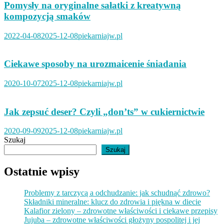
Pomysły na oryginalne sałatki z kreatywną
kompozycją smaków
2022-04-08
2025-12-08
piekarniajw.pl
Ciekawe sposoby na urozmaicenie śniadania
2020-10-07
2025-12-08
piekarniajw.pl
Jak zepsuć deser? Czyli „don’ts” w cukiernictwie
2020-09-09
2025-12-08
piekarniajw.pl
Szukaj
Szukaj
Ostatnie wpisy
Problemy z tarczycą a odchudzanie: jak schudnąć zdrowo?
Składniki mineralne: klucz do zdrowia i piękna w diecie
Kalafior zielony – zdrowotne właściwości i ciekawe przepisy
Jujuba – zdrowotne właściwości głożyny pospolitej i jej