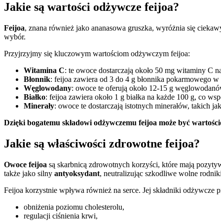
Jakie są wartości odżywcze feijoa?
Feijoa
, znana również jako ananasowa gruszka, wyróżnia się cieka
wybór.
Przyjrzyjmy się kluczowym wartościom odżywczym feijoa:
Witamina C
: te owoce dostarczają około 50 mg witaminy C n
Błonnik
: feijoa zawiera od 3 do 4 g błonnika pokarmowego w te
Węglowodany
: owoce te oferują około 12-15 g węglowodanów
Białko
: feijoa zawiera około 1 g białka na każde 100 g, co w
Minerały
: owoce te dostarczają istotnych minerałów, takich ja
Dzięki bogatemu składowi odżywczemu feijoa może być wartości
Jakie są właściwości zdrowotne feijoa?
Owoce feijoa
są skarbnicą zdrowotnych korzyści, które mają pozy
także jako silny
antyoksydant
, neutralizując szkodliwe wolne rodnik
Feijoa korzystnie wpływa również na serce. Jej składniki odżywcze pr
obniżenia poziomu cholesterolu,
regulacji ciśnienia krwi,