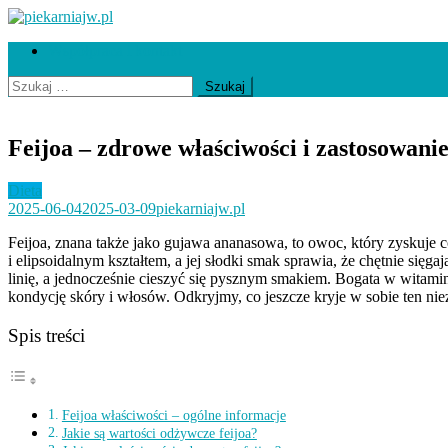
Skip
to
piekarniajw.pl
Współpraca i kontakt
content
Szukaj:
Feijoa – zdrowe właściwości i zastosowanie
Dieta
2025-06-04
2025-03-09
piekarniajw.pl
Feijoa, znana także jako gujawa ananasowa, to owoc, który zysku
i elipsoidalnym kształtem, a jej słodki smak sprawia, że chętnie si
linię, a jednocześnie cieszyć się pysznym smakiem. Bogata w witamin
kondycję skóry i włosów. Odkryjmy, co jeszcze kryje w sobie ten nie
Spis treści
Feijoa właściwości – ogólne informacje
Jakie są wartości odżywcze feijoa?