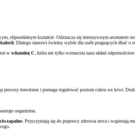
wym, elipsoidalnym kształcie. Odznacza się intensywnym aromatem or
 kalorii
. Dlatego stanowi świetny wybór dla osób pragnących dbać o s
jest w
witaminę C
, która nie tylko wzmacnia nasz układ odpornościowy
a procesy trawienne i pomaga regulować poziom cukru we krwi. Dodat
naszego organizmu.
ciwzapalne
. Przyczyniają się do poprawy zdrowia serca i wspierają
wego.