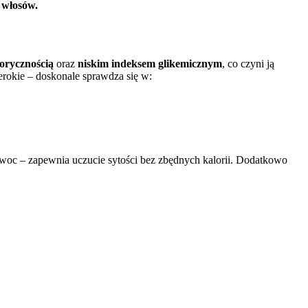
i włosów.
lorycznością
oraz
niskim indeksem glikemicznym
, co czyni ją
rokie – doskonale sprawdza się w:
owoc – zapewnia uczucie sytości bez zbędnych kalorii. Dodatkowo