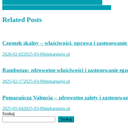
Nawigacja
Chlorofil – właściwości, działanie i korzyści zdrowotne
Przykładowy plan diety na 7 dni: Zdrowe nawyki i jadłospis
wpisu
Related Posts
Czosnek skalny – właściwości, uprawa i zastosowanie
2026-02-02
2025-03-09
piekarniajw.pl
Rambutan: zdrowotne właściwości i zastosowanie eg
2025-02-17
2025-03-09
piekarniajw.pl
Pomarańcza Valencia – zdrowotne zalety i zastosowa
2025-05-04
2025-03-09
piekarniajw.pl
Szukaj
Szukaj