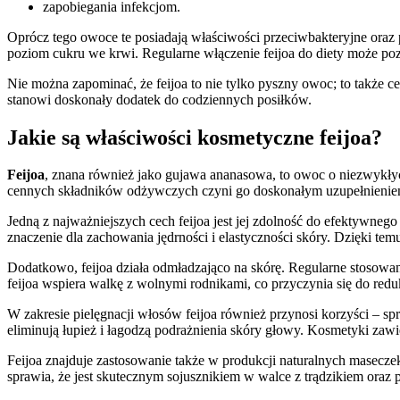
zapobiegania infekcjom.
Oprócz tego owoce te posiadają właściwości przeciwbakteryjne oraz 
poziom cukru we krwi. Regularne włączenie feijoa do diety może p
Nie można zapominać, że feijoa to nie tylko pyszny owoc; to także c
stanowi doskonały dodatek do codziennych posiłków.
Jakie są właściwości kosmetyczne feijoa?
Feijoa
, znana również jako gujawa ananasowa, to owoc o niezwykły
cennych składników odżywczych czyni go doskonałym uzupełnienie
Jedną z najważniejszych cech feijoa jest jej zdolność do efektywn
znaczenie dla zachowania jędrności i elastyczności skóry. Dzięki temu
Dodatkowo, feijoa działa odmładzająco na skórę. Regularne stoso
feijoa wspiera walkę z wolnymi rodnikami, co przyczynia się do reduk
W zakresie pielęgnacji włosów feijoa również przynosi korzyści – 
eliminują łupież i łagodzą podrażnienia skóry głowy. Kosmetyki zawi
Feijoa znajduje zastosowanie także w produkcji naturalnych maseczek
sprawia, że jest skutecznym sojusznikiem w walce z trądzikiem oraz