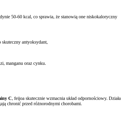
nie 50-60 kcal, co sprawia, że stanowią one niskokaloryczny
o skuteczny antyoksydant,
edzi, manganu oraz cynku.
miny C
, feijoa skutecznie wzmacnia układ odpornościowy. Działa
ją chronić przed różnorodnymi chorobami.