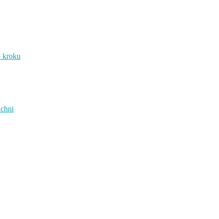
o kroku
uchni