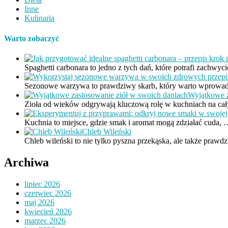
Inne
Kulinaria
Warto zobaczyć
Spaghetti carbonara to jedno z tych dań, które potrafi zachwyc
Sezonowe warzywa to prawdziwy skarb, który warto wprowad
Wyjątkowe z
Zioła od wieków odgrywają kluczową rolę w kuchniach na c
Kuchnia to miejsce, gdzie smak i aromat mogą zdziałać cuda,
Chleb Wileński
Chleb wileński to nie tylko pyszna przekąska, ale także praw
Archiwa
lipiec 2026
czerwiec 2026
maj 2026
kwiecień 2026
marzec 2026