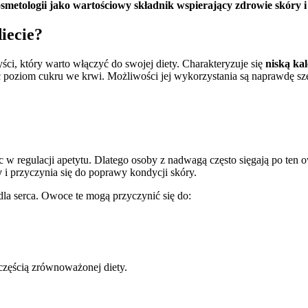
kosmetologii jako wartościowy składnik wspierający zdrowie skóry 
diecie?
yści, który warto włączyć do swojej diety. Charakteryzuje się
niską ka
 poziom cukru we krwi. Możliwości jej wykorzystania są naprawdę sze
 w regulacji apetytu. Dlatego osoby z nadwagą często sięgają po ten 
y
i przyczynia się do poprawy kondycji skóry.
dla serca. Owoce te mogą przyczynić się do:
częścią zrównoważonej diety.