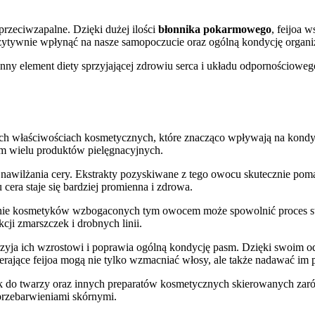
przeciwzapalne. Dzięki dużej ilości
błonnika pokarmowego
, feijoa 
ozytywnie wpłynąć na nasze samopoczucie oraz ogólną kondycję organ
enny element diety sprzyjającej zdrowiu serca i układu odpornościowe
ch właściwościach kosmetycznych, które znacząco wpływają na kondyc
m wielu produktów pielęgnacyjnych.
ego nawilżania cery. Ekstrakty pozyskiwane z tego owocu skutecznie 
 cera staje się bardziej promienna i zdrowa.
wanie kosmetyków wzbogaconych tym owocem może spowolnić proces st
cji zmarszczek i drobnych linii.
sprzyja ich wzrostowi i poprawia ogólną kondycję pasm. Dzięki swoi
erające feijoa mogą nie tylko wzmacniać włosy, ale także nadawać im 
 do twarzy oraz innych preparatów kosmetycznych skierowanych zarówno
 przebarwieniami skórnymi.