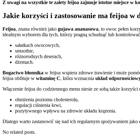
Z uwagi na wszystkie te zalety feijoa zajmuje istotne miejsce w 
Jakie korzyści i zastosowanie ma feijoa w 
Feijoa
, znana również jako
gujawa ananasowa
, to owoc pełen korz
idealnym wyborem dla tych, którzy pragną schudnąć lub kontrolować
sałatkach owocowych,
smoothie,
różnorodnych deserach,
dżemach.
Bogactwo błonnika
w feijoa wspiera zdrowe trawienie i może pomóc
feijoa obfituje w
witaminę C
, która wzmacnia
układ odpornościow
Włączenie feijoa do codziennego menu niesie ze sobą także korzyści 
obniżenia poziomu cholesterolu,
regulacji ciśnienia krwi,
pozytywnego wpływu na zdrowie układu krążenia.
Dlatego warto zastanowić się nad ich regularnym spożywaniem jako 
No related posts.