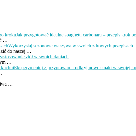
Jak przygotować idealne spaghetti carbonara – przepis krok p
ić …
Wykorzystaj sezonowe warzywa w swoich zdrowych przepisach
zić do naszej …
astosowanie ziół w swoich daniach
ałym …
Eksperymentuj z przyprawami: odkryj nowe smaki w swojej k
 …
dziwa …