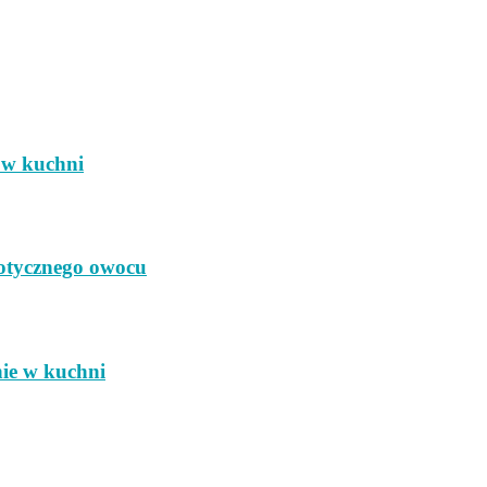
 w kuchni
zotycznego owocu
nie w kuchni