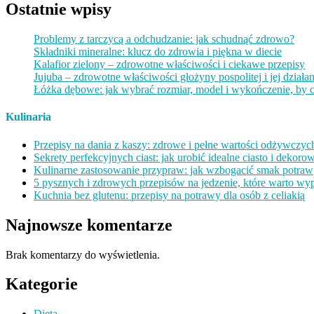
Ostatnie wpisy
Problemy z tarczycą a odchudzanie: jak schudnąć zdrowo?
Składniki mineralne: klucz do zdrowia i piękna w diecie
Kalafior zielony – zdrowotne właściwości i ciekawe przepisy
Jujuba – zdrowotne właściwości głożyny pospolitej i jej działan
Łóżka dębowe: jak wybrać rozmiar, model i wykończenie, by ci
Kulinaria
Przepisy na dania z kaszy: zdrowe i pełne wartości odżywczyc
Sekrety perfekcyjnych ciast: jak urobić idealne ciasto i dekorow
Kulinarne zastosowanie przypraw: jak wzbogacić smak potraw
5 pysznych i zdrowych przepisów na jedzenie, które warto w
Kuchnia bez glutenu: przepisy na potrawy dla osób z celiakią
Najnowsze komentarze
Brak komentarzy do wyświetlenia.
Kategorie
Dieta