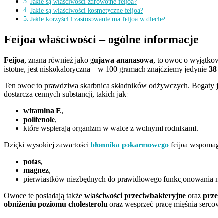
Jakie są właściwości zdrowotne feijoa?
Jakie są właściwości kosmetyczne feijoa?
Jakie korzyści i zastosowanie ma feijoa w diecie?
Feijoa właściwości – ogólne informacje
Feijoa
, znana również jako
gujawa ananasowa
, to owoc o wyjątko
istotne, jest niskokaloryczna – w 100 gramach znajdziemy jedynie
38
Ten owoc to prawdziwa skarbnica składników odżywczych. Bogaty 
dostarcza cennych substancji, takich jak:
witamina E
,
polifenole
,
które wspierają organizm w walce z wolnymi rodnikami.
Dzięki wysokiej zawartości
błonnika pokarmowego
feijoa wspomag
potas
,
magnez
,
pierwiastków niezbędnych do prawidłowego funkcjonowania 
Owoce te posiadają także
właściwości przeciwbakteryjne
oraz
prze
obniżeniu poziomu cholesterolu
oraz wesprzeć pracę mięśnia serco