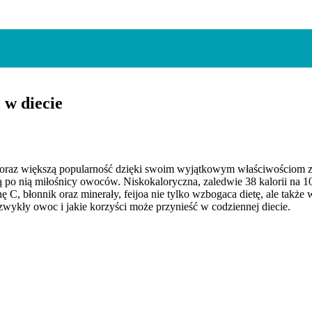
 w diecie
je coraz większą popularność dzięki swoim wyjątkowym właściwościo
ęgają po nią miłośnicy owoców. Niskokaloryczna, zaledwie 38 kalorii na
ę C, błonnik oraz minerały, feijoa nie tylko wzbogaca dietę, ale takż
zwykły owoc i jakie korzyści może przynieść w codziennej diecie.