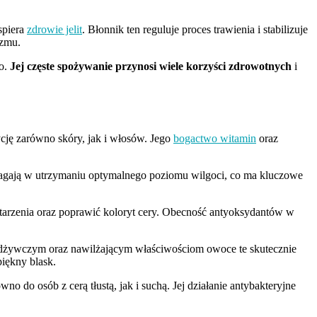
wspiera
zdrowie jelit
. Błonnik ten reguluje proces trawienia i stabilizuje
izmu.
go.
Jej częste spożywanie przynosi wiele korzyści zdrowotnych
i
ję zarówno skóry, jak i włosów. Jego
bogactwo witamin
oraz
pomagają w utrzymaniu optymalnego poziomu wilgoci, co ma kluczowe
arzenia oraz poprawić koloryt cery. Obecność antyoksydantów w
m odżywczym oraz nawilżającym właściwościom owoce te skutecznie
piękny blask.
 do osób z cerą tłustą, jak i suchą. Jej działanie antybakteryjne