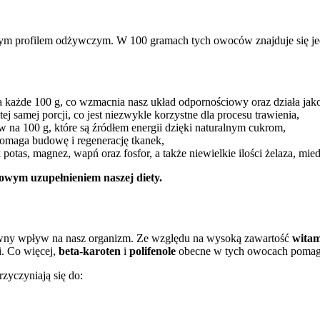
wym profilem odżywczym. W 100 gramach tych owoców znajduje się jedy
a każde 100 g, co wzmacnia nasz układ odpornościowy oraz działa jak
j samej porcji, co jest niezwykle korzystne dla procesu trawienia,
 na 100 g, które są źródłem energii dzięki naturalnym cukrom,
spomaga budowę i regenerację tkanek,
k potas, magnez, wapń oraz fosfor, a także niewielkie ilości żelaza, mi
owym uzupełnieniem naszej diety.
tywny wpływ na nasz organizm. Ze względu na wysoką zawartość
wita
i. Co więcej,
beta-karoten
i
polifenole
obecne w tych owocach pomaga
zyczyniają się do: