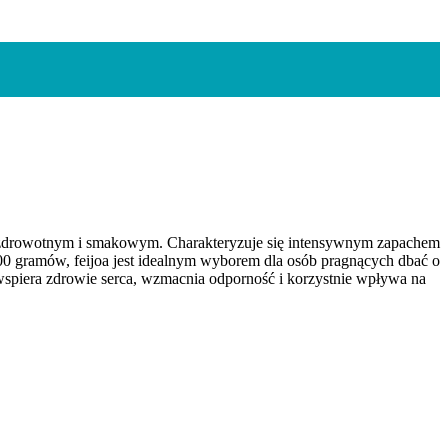
m zdrowotnym i smakowym. Charakteryzuje się intensywnym zapachem
 100 gramów, feijoa jest idealnym wyborem dla osób pragnących dbać o
e wspiera zdrowie serca, wzmacnia odporność i korzystnie wpływa na