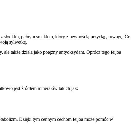
az słodkim, pełnym smakiem, który z pewnością przyciąga uwagę. Co
woją sylwetkę.
, ale także działa jako potężny antyoksydant. Oprócz tego feijoa
kowo jest źródłem minerałów takich jak:
 metabolizm. Dzięki tym cennym cechom feijoa może pomóc w