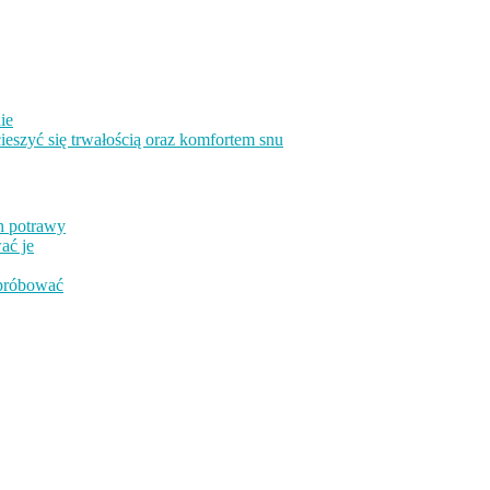
ie
eszyć się trwałością oraz komfortem snu
h potrawy
ać je
ypróbować