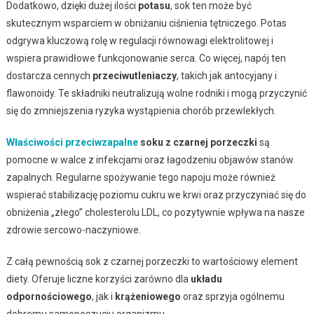
Dodatkowo, dzięki dużej ilości
potasu
, sok ten może być
skutecznym wsparciem w obniżaniu ciśnienia tętniczego. Potas
odgrywa kluczową rolę w regulacji równowagi elektrolitowej i
wspiera prawidłowe funkcjonowanie serca. Co więcej, napój ten
dostarcza cennych
przeciwutleniaczy
, takich jak antocyjany i
flawonoidy. Te składniki neutralizują wolne rodniki i mogą przyczynić
się do zmniejszenia ryzyka wystąpienia chorób przewlekłych.
Właściwości przeciwzapalne
soku z czarnej porzeczki
są
pomocne w walce z infekcjami oraz łagodzeniu objawów stanów
zapalnych. Regularne spożywanie tego napoju może również
wspierać stabilizację poziomu cukru we krwi oraz przyczyniać się do
obniżenia „złego” cholesterolu LDL, co pozytywnie wpływa na nasze
zdrowie sercowo-naczyniowe.
Z całą pewnością sok z czarnej porzeczki to wartościowy element
diety. Oferuje liczne korzyści zarówno dla
układu
odpornościowego
, jak i
krążeniowego
oraz sprzyja ogólnemu
dobremu samopoczuciu organizmu.