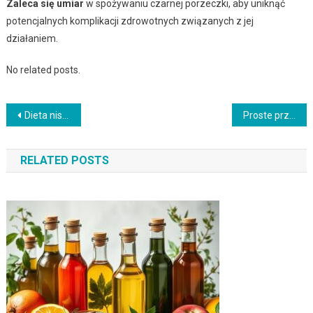
Zaleca się umiar
w spożywaniu czarnej porzeczki, aby uniknąć
potencjalnych komplikacji zdrowotnych związanych z jej
działaniem.
No related posts.
Nawigacja
Dieta niskotłuszczowa: Czego unikać, by zachować zdrowie?
Proste przepisy na odchudzanie – zdrowe i sycące dania
wpisu
RELATED POSTS