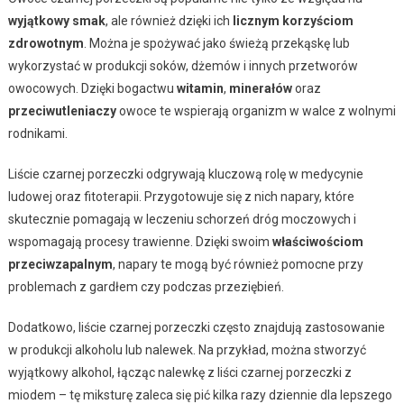
wyjątkowy smak
, ale również dzięki ich
licznym korzyściom
zdrowotnym
. Można je spożywać jako świeżą przekąskę lub
wykorzystać w produkcji soków, dżemów i innych przetworów
owocowych. Dzięki bogactwu
witamin
,
minerałów
oraz
przeciwutleniaczy
owoce te wspierają organizm w walce z wolnymi
rodnikami.
Liście czarnej porzeczki odgrywają kluczową rolę w medycynie
ludowej oraz fitoterapii. Przygotowuje się z nich napary, które
skutecznie pomagają w leczeniu schorzeń dróg moczowych i
wspomagają procesy trawienne. Dzięki swoim
właściwościom
przeciwzapalnym
, napary te mogą być również pomocne przy
problemach z gardłem czy podczas przeziębień.
Dodatkowo, liście czarnej porzeczki często znajdują zastosowanie
w produkcji alkoholu lub nalewek. Na przykład, można stworzyć
wyjątkowy alkohol, łącząc nalewkę z liści czarnej porzeczki z
miodem – tę miksturę zaleca się pić kilka razy dziennie dla lepszego