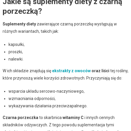
Jakie są suplementy diety z czarną
porzeczką?
Suplementy diety
zawierające czarną porzeczkę występują w
różnych wariantach, takich jak:
kapsułki,
proszki,
nalewki.
W ich składzie znajdują się
ekstrakty z owoców
oraz liści
tej rośliny,
które przynoszą wiele korzyści zdrowotnych. Przyczyniają się do:
wsparcia układu sercowo-naczyniowego,
wzmacniania odporności,
wykazywania działania przeciwzapalnego.
Czarna porzeczka
to skarbnica
witaminy C
i innych cennych
składników odżywczych. Z tego powodu suplementacja tymi