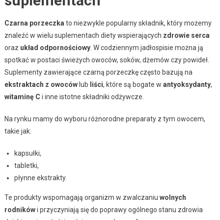
suplementach
Czarna porzeczka
to niezwykle popularny składnik, który możemy
znaleźć w wielu suplementach diety wspierających
zdrowie serca
oraz
układ odpornościowy
. W codziennym jadłospisie można ją
spotkać w postaci świeżych owoców, soków, dżemów czy powideł.
Suplementy zawierające czarną porzeczkę często bazują na
ekstraktach z owoców
lub
liści
, które są bogate w
antyoksydanty
,
witaminę C
i inne istotne składniki odżywcze.
Na rynku mamy do wyboru różnorodne preparaty z tym owocem,
takie jak:
kapsułki,
tabletki,
płynne ekstrakty.
Te produkty wspomagają organizm w zwalczaniu
wolnych
rodników
i przyczyniają się do poprawy ogólnego stanu zdrowia