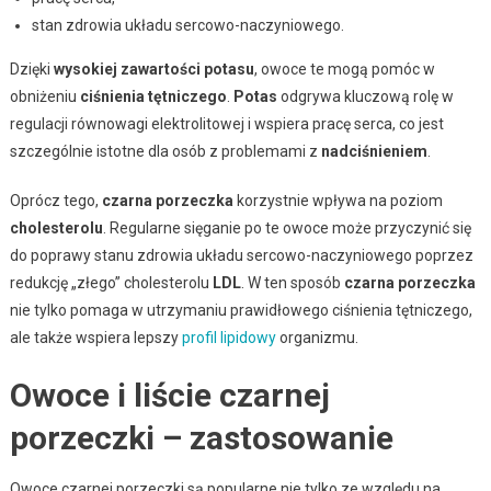
stan zdrowia układu sercowo-naczyniowego.
Dzięki
wysokiej zawartości potasu
, owoce te mogą pomóc w
obniżeniu
ciśnienia tętniczego
.
Potas
odgrywa kluczową rolę w
regulacji równowagi elektrolitowej i wspiera pracę serca, co jest
szczególnie istotne dla osób z problemami z
nadciśnieniem
.
Oprócz tego,
czarna porzeczka
korzystnie wpływa na poziom
cholesterolu
. Regularne sięganie po te owoce może przyczynić się
do poprawy stanu zdrowia układu sercowo-naczyniowego poprzez
redukcję „złego” cholesterolu
LDL
. W ten sposób
czarna porzeczka
nie tylko pomaga w utrzymaniu prawidłowego ciśnienia tętniczego,
ale także wspiera lepszy
profil lipidowy
organizmu.
Owoce i liście czarnej
porzeczki – zastosowanie
Owoce czarnej porzeczki są popularne nie tylko ze względu na