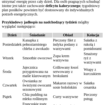
utrzymać energię przez cały dzień. Dla osób pragnących schudnąć
istotne jest także zachowanie
deficytu kalorycznego
; tygodniowy
plan posiłków powinien być dostosowany do indywidualnych
potrzeb energetycznych.
Przykładowy jadłospis na nadchodzący tydzień
mógłby
wyglądać następująco:
Dzień
Śniadanie
Obiad
Kolacja
Kanapka z
Pieczony filet z
Sałatka z
Poniedziałek
pełnoziarnistego
indyka podany z
rukolą i
chleba z awokado
warzywami
pomidorami
Smażony
Zupa krem
Wtorek
Smoothie owocowe
ryż z
warzywna
warzywami
Jajecznica
Grillowany łosoś
Wrapy z
Środa
przygotowana na
serwowany z
kurczakiem
maśle klarowanym
brokułami
Owsianka ze
Makaron razowy w
Sałatka
Czwartek
świeżymi owocami
sosie bolońskim
cesarska
sezonowymi
Chia pudding na
Pieczony
Piątek
Curry warzywne
mleku roślinnym
pstrąg
Francuskie tosty