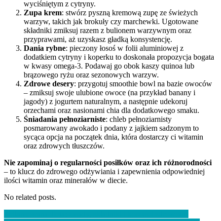
wyciśniętym z cytryny.
Zupa krem
: stwórz pyszną kremową zupę ze świeżych
warzyw, takich jak brokuły czy marchewki. Ugotowane
składniki zmiksuj razem z bulionem warzywnym oraz
przyprawami, aż uzyskasz gładką konsystencję.
Dania rybne
: pieczony łosoś w folii aluminiowej z
dodatkiem cytryny i koperku to doskonała propozycja bogata
w kwasy omega-3. Podawaj go obok kaszy quinoa lub
brązowego ryżu oraz sezonowych warzyw.
Zdrowe desery
: przygotuj smoothie bowl na bazie owoców
– zmiksuj swoje ulubione owoce (na przykład banany i
jagody) z jogurtem naturalnym, a następnie udekoruj
orzechami oraz nasionami chia dla dodatkowego smaku.
Śniadania pełnoziarniste
: chleb pełnoziarnisty
posmarowany awokado i podany z jajkiem sadzonym to
sycąca opcja na początek dnia, która dostarczy ci witamin
oraz zdrowych tłuszczów.
Nie zapominaj o regularności posiłków oraz ich różnorodności
– to klucz do zdrowego odżywiania i zapewnienia odpowiedniej
ilości witamin oraz minerałów w diecie.
No related posts.
Nawigacja
Zbilansowana dieta: zasady, składniki i korzyści zdrowotne