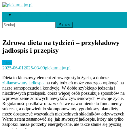
Skip
to
piekarniajw.pl
Współpraca i kontakt
content
Szukaj:
Zdrowa dieta na tydzień – przykładowy
jadłospis i przepisy
Dieta
2025-06-01
2025-03-09
piekarniajw.pl
Dieta to kluczowy element zdrowego stylu życia, a dobrze
zbilansowany jadłospis
na cały tydzień może znacząco wpłynąć na
nasze samopoczucie i kondycję. W dobie szybkiego jedzenia i
niezdrowych przekąsek, coraz więcej osób poszukuje sposobów na
wprowadzenie zdrowych nawyków żywieniowych w swoje życie.
Regularność posiłków oraz właściwe nawodnienie to fundamenty
sukcesu, a odpowiednio skomponowany tygodniowy plan diety
może dostarczyć wszystkich niezbędnych składników odżywczych.
Warto zatem zastanowić się, jak stworzyć jadłospis, który nie tylko
zaspokoi nasze potrzeby energetyczne, ale także stanie się pyszną