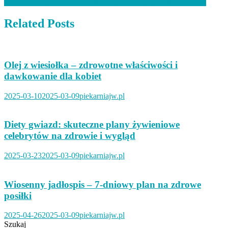
Właściwości pomidorów – dlaczego warto je jeść dla zdrowia?
wpisu
Related Posts
Olej z wiesiołka – zdrowotne właściwości i
dawkowanie dla kobiet
2025-03-10
2025-03-09
piekarniajw.pl
Diety gwiazd: skuteczne plany żywieniowe
celebrytów na zdrowie i wygląd
2025-03-23
2025-03-09
piekarniajw.pl
Wiosenny jadłospis – 7-dniowy plan na zdrowe
posiłki
2025-04-26
2025-03-09
piekarniajw.pl
Szukaj