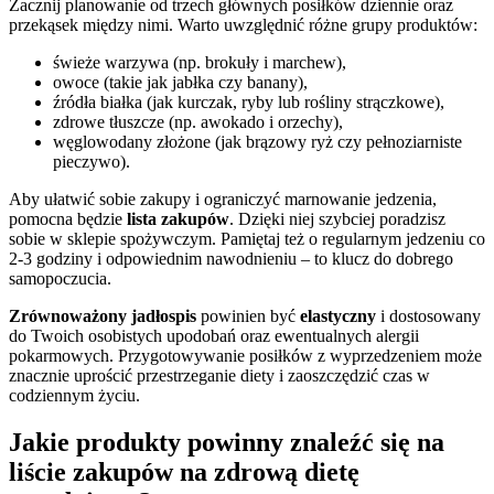
Zacznij planowanie od trzech głównych posiłków dziennie oraz
przekąsek między nimi. Warto uwzględnić różne grupy produktów:
świeże warzywa (np. brokuły i marchew),
owoce (takie jak jabłka czy banany),
źródła białka (jak kurczak, ryby lub rośliny strączkowe),
zdrowe tłuszcze (np. awokado i orzechy),
węglowodany złożone (jak brązowy ryż czy pełnoziarniste
pieczywo).
Aby ułatwić sobie zakupy i ograniczyć marnowanie jedzenia,
pomocna będzie
lista zakupów
. Dzięki niej szybciej poradzisz
sobie w sklepie spożywczym. Pamiętaj też o regularnym jedzeniu co
2-3 godziny i odpowiednim nawodnieniu – to klucz do dobrego
samopoczucia.
Zrównoważony jadłospis
powinien być
elastyczny
i dostosowany
do Twoich osobistych upodobań oraz ewentualnych alergii
pokarmowych. Przygotowywanie posiłków z wyprzedzeniem może
znacznie uprościć przestrzeganie diety i zaoszczędzić czas w
codziennym życiu.
Jakie produkty powinny znaleźć się na
liście zakupów na zdrową dietę