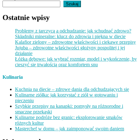
Szukaj
Ostatnie wpisy
Problemy z tarczycą a odchudzanie: jak schudnąć zdrowo?
Składniki mineralne: klucz do zdrowia i piękna w diecie
Kalafior zielony – zdrowotne właściwości i ciekawe przepisy
Jujuba – zdrowotne właściwości głożyny pospolitej i jej
działanie
Łóżka dębowe: jak wybrać rozmiar, model i wykończenie, by
cieszyć się trwałością oraz komfortem snu
Kulinaria
Kuchnia na diecie – zdrowe dania dla odchudzających się
Kulinarne ziółka: jak korzystać z ziół w gotowaniu i
pieczeniu
Szybkie przepisy na kanapki: pomysły na różnorodne i
smaczne przekąski
Kulinarne podróże bez granic: eksplorowanie smaków
różnych kultur
Masterchef w domu – jak zaimponować swoim daniem