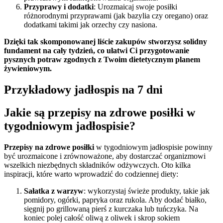
Przyprawy i dodatki
: Urozmaicaj swoje posiłki
różnorodnymi przyprawami (jak bazylia czy oregano) oraz
dodatkami takimi jak orzechy czy nasiona.
Dzięki tak skomponowanej liście zakupów stworzysz solidny
fundament na cały tydzień, co ułatwi Ci przygotowanie
pysznych potraw zgodnych z Twoim dietetycznym planem
żywieniowym.
Przykładowy jadłospis na 7 dni
Jakie są przepisy na zdrowe posiłki w
tygodniowym jadłospisie?
Przepisy na zdrowe posiłki
w tygodniowym jadłospisie powinny
być urozmaicone i zrównoważone, aby dostarczać organizmowi
wszelkich niezbędnych składników odżywczych. Oto kilka
inspiracji, które warto wprowadzić do codziennej diety:
Sałatka z warzyw
: wykorzystaj świeże produkty, takie jak
pomidory, ogórki, papryka oraz rukola. Aby dodać białko,
sięgnij po grillowaną pierś z kurczaka lub tuńczyka. Na
koniec polej całość oliwą z oliwek i skrop sokiem