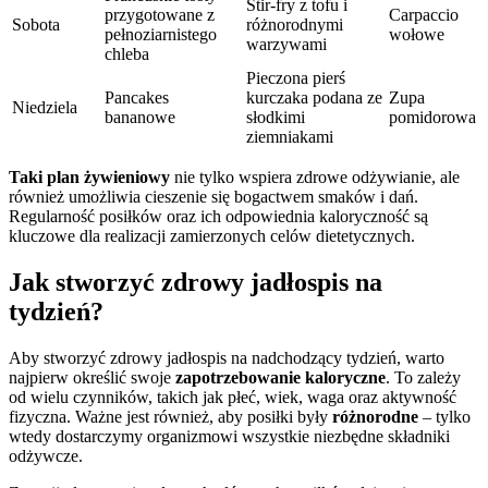
Stir-fry z tofu i
przygotowane z
Carpaccio
Sobota
różnorodnymi
pełnoziarnistego
wołowe
warzywami
chleba
Pieczona pierś
Pancakes
kurczaka podana ze
Zupa
Niedziela
bananowe
słodkimi
pomidorowa
ziemniakami
Taki plan żywieniowy
nie tylko wspiera zdrowe odżywianie, ale
również umożliwia cieszenie się bogactwem smaków i dań.
Regularność posiłków oraz ich odpowiednia kaloryczność są
kluczowe dla realizacji zamierzonych celów dietetycznych.
Jak stworzyć zdrowy jadłospis na
tydzień?
Aby stworzyć zdrowy jadłospis na nadchodzący tydzień, warto
najpierw określić swoje
zapotrzebowanie kaloryczne
. To zależy
od wielu czynników, takich jak płeć, wiek, waga oraz aktywność
fizyczna. Ważne jest również, aby posiłki były
różnorodne
– tylko
wtedy dostarczymy organizmowi wszystkie niezbędne składniki
odżywcze.