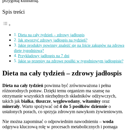
przygodą kulinarną.
Spis treści
Dieta na cały tydzień – zdrowy jadłospis
Jak stworzyć zdrowy jadłospis na tydzień?
Jakie produkty powinny znaleźć się na liście zakupów na zdrową
dietę tygodniową?
Przykładowy jadłospis na 7 dni
Jakie są przepisy na zdrowe posiłki w tygodniowym jadłospisie?
Dieta na cały tydzień – zdrowy jadłospis
Dieta na cały tydzień
powinna być zrównoważona i pełna
różnorodnych potraw. Dzięki temu organizm ma szansę na
otrzymanie wszystkich niezbędnych składników odżywczych,
takich jak
białka
,
tłuszcze
,
węglowodany
,
witaminy
oraz
minerały
. Warto spożywać od
4 do 5 posiłków dziennie
o
ustalonych porach, co sprzyja zdrowym nawykom żywieniowym.
Nie można zapominać o odpowiednim nawodnieniu –
woda
odgrywa kluczową rolę w procesach metabolicznych i pomaga