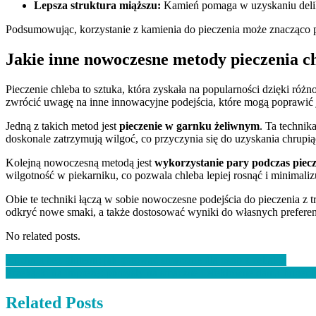
Lepsza struktura miąższu:
Kamień pomaga w uzyskaniu delikat
Podsumowując, korzystanie z kamienia do pieczenia może znacząco 
Jakie inne nowoczesne metody pieczenia c
Pieczenie chleba to sztuka, która zyskała na popularności dzięki róż
zwrócić uwagę na inne innowacyjne podejścia, które mogą poprawić
Jedną z takich metod jest
pieczenie w garnku żeliwnym
. Ta techni
doskonale zatrzymują wilgoć, co przyczynia się do uzyskania chrupiąc
Kolejną nowoczesną metodą jest
wykorzystanie pary podczas piec
wilgotność w piekarniku, co pozwala chleba lepiej rosnąć i minimaliz
Obie te techniki łączą w sobie nowoczesne podejścia do pieczenia 
odkryć nowe smaki, a także dostosować wyniki do własnych preferen
No related posts.
Nawigacja
Kuchnia bez glutenu: jak gotować smacznie dla osób z celiakią
Przekąski na imprezę: pomysły na smaczne i efektowne dania finger 
wpisu
Related Posts