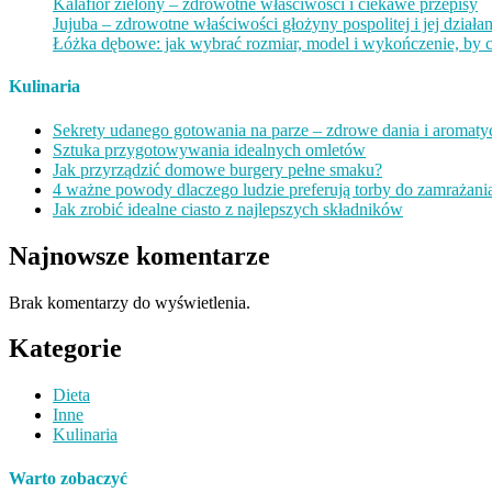
Kalafior zielony – zdrowotne właściwości i ciekawe przepisy
Jujuba – zdrowotne właściwości głożyny pospolitej i jej działan
Łóżka dębowe: jak wybrać rozmiar, model i wykończenie, by ci
Kulinaria
Sekrety udanego gotowania na parze – zdrowe dania i aromaty
Sztuka przygotowywania idealnych omletów
Jak przyrządzić domowe burgery pełne smaku?
4 ważne powody dlaczego ludzie preferują torby do zamrażani
Jak zrobić idealne ciasto z najlepszych składników
Najnowsze komentarze
Brak komentarzy do wyświetlenia.
Kategorie
Dieta
Inne
Kulinaria
Warto zobaczyć