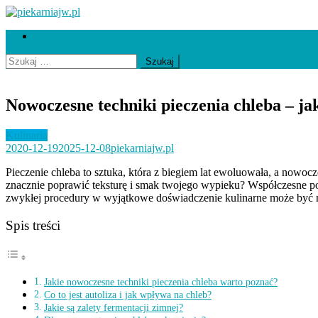
Skip
to
piekarniajw.pl
Współpraca i kontakt
content
Szukaj:
Nowoczesne techniki pieczenia chleba – ja
Kulinaria
2020-12-19
2025-12-08
piekarniajw.pl
Pieczenie chleba to sztuka, która z biegiem lat ewoluowała, a nowoc
znacznie poprawić teksturę i smak twojego wypieku? Współczesne pode
zwykłej procedury w wyjątkowe doświadczenie kulinarne może być na
Spis treści
Jakie nowoczesne techniki pieczenia chleba warto poznać?
Co to jest autoliza i jak wpływa na chleb?
Jakie są zalety fermentacji zimnej?