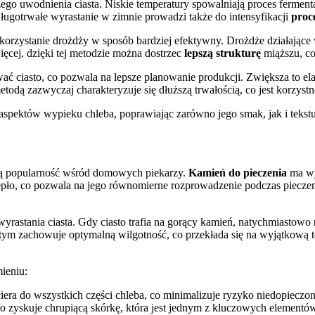
zego uwodnienia ciasta. Niskie temperatury spowalniają proces fermenta
 Długotrwałe wyrastanie w zimnie prowadzi także do intensyfikacji
proc
wykorzystanie drożdży w sposób bardziej efektywny. Drożdże działając
cej, dzięki tej metodzie można dostrzec
lepszą strukturę
miąższu, co
ać ciasto, co pozwala na lepsze planowanie produkcji. Zwiększa to ela
todą zazwyczaj charakteryzuje się dłuższą trwałością, co jest korzys
pektów wypieku chleba, poprawiając zarówno jego smak, jak i teksturę
kszą popularność wśród domowych piekarzy.
Kamień do pieczenia
ma wy
ło, co pozwala na jego równomierne rozprowadzenie podczas pieczenia
yrastania ciasta. Gdy ciasto trafia na gorący kamień, natychmiastowo r
 tym zachowuje optymalną wilgotność, co przekłada się na wyjątkową t
ieniu:
era do wszystkich części chleba, co minimalizuje ryzyko niedopieczon
o zyskuje chrupiącą skórkę, która jest jednym z kluczowych element