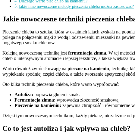
Dlaczego warto piec chleb na kamieniu?
Jakie inne nowoczesne metody pieczenia chleba można zastosować?
Jakie nowoczesne techniki pieczenia chle
Pieczenie chleba to sztuka, która w ostatnich latach zyskała na pop
polega na połączeniu mąki z wodą i odstawieniu mieszanki na pewien 
bogatszego smaku chlebów.
Kolejną nowoczesną techniką jest
fermentacja zimna
. W tej metodzi
chleb o intensywnym aromacie i lepszej teksturze, a także większa t
Warto również zwrócić uwagę na
pieczne na kamieniu
, technikę, k
wypiekanie spodniej części chleba, a także tworzenie apetycznej skór
Oto kilka technik pieczenia chleba, które warto wypróbować:
Autoliza:
poprawia gluten i smak.
Fermentacja zimna:
wprowadza złożoność smakową.
Pieczenie na kamieniu:
zapewnia chrupkość i równomierne w
Dzięki tym nowoczesnym technikom, każdy piekarz, niezależnie od
Co to jest autoliza i jak wpływa na chleb?