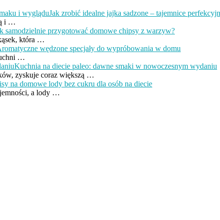
Jak zrobić idealne jajka sadzone – tajemnice perfekcy
tą i …
ak samodzielnie przygotować domowe chipsy z warzyw?
kąsek, która …
romatyczne wędzone specjały do wypróbowania w domu
kuchni …
Kuchnia na diecie paleo: dawne smaki w nowoczesnym wydaniu
ków, zyskuje coraz większą …
isy na domowe lody bez cukru dla osób na diecie
yjemności, a lody …