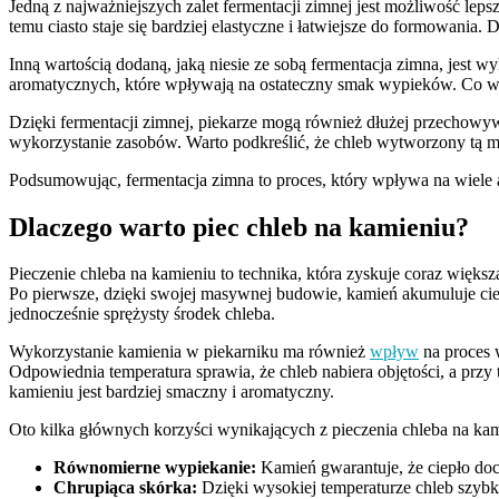
Jedną z najważniejszych zalet fermentacji zimnej jest możliwość leps
temu ciasto staje się bardziej elastyczne i łatwiejsze do formowania.
Inną wartością dodaną, jaką niesie ze sobą fermentacja zimna, jest 
aromatycznych, które wpływają na ostateczny smak wypieków. Co wię
Dzięki fermentacji zimnej, piekarze mogą również dłużej przechowyw
wykorzystanie zasobów. Warto podkreślić, że chleb wytworzony tą me
Podsumowując, fermentacja zimna to proces, który wpływa na wiele as
Dlaczego warto piec chleb na kamieniu?
Pieczenie chleba na kamieniu to technika, która zyskuje coraz wię
Po pierwsze, dzięki swojej masywnej budowie, kamień akumuluje ciep
jednocześnie sprężysty środek chleba.
Wykorzystanie kamienia w piekarniku ma również
wpływ
na proces w
Odpowiednia temperatura sprawia, że chleb nabiera objętości, a przy
kamieniu jest bardziej smaczny i aromatyczny.
Oto kilka głównych korzyści wynikających z pieczenia chleba na kam
Równomierne wypiekanie:
Kamień gwarantuje, że ciepło doci
Chrupiąca skórka:
Dzięki wysokiej temperaturze chleb szybk