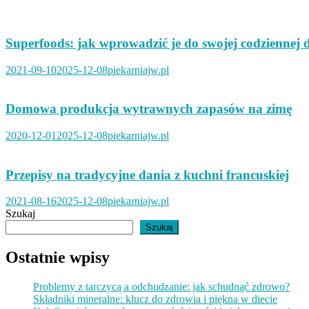
Superfoods: jak wprowadzić je do swojej codziennej d
2021-09-10
2025-12-08
piekarniajw.pl
Domowa produkcja wytrawnych zapasów na zimę
2020-12-01
2025-12-08
piekarniajw.pl
Przepisy na tradycyjne dania z kuchni francuskiej
2021-08-16
2025-12-08
piekarniajw.pl
Szukaj
Szukaj
Ostatnie wpisy
Problemy z tarczycą a odchudzanie: jak schudnąć zdrowo?
Składniki mineralne: klucz do zdrowia i piękna w diecie