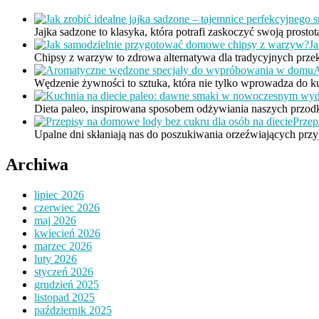
Jajka sadzone to klasyka, która potrafi zaskoczyć swoją prosto
J
Chipsy z warzyw to zdrowa alternatywa dla tradycyjnych prze
A
Wędzenie żywności to sztuka, która nie tylko wprowadza do 
Dieta paleo, inspirowana sposobem odżywiania naszych przod
Przep
Upalne dni skłaniają nas do poszukiwania orzeźwiających prz
Archiwa
lipiec 2026
czerwiec 2026
maj 2026
kwiecień 2026
marzec 2026
luty 2026
styczeń 2026
grudzień 2025
listopad 2025
październik 2025