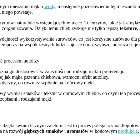
ępnym mieszaniu mąki i
wody
, a następnie pozostawieniu tej mieszanki 
z niego powstaje.
ymów naturalnie występujących w mące. Te enzymy, takie jak amylaza
piej zorganizowana. Dzięki temu chleb zyskuje nie tylko lepszą
teksturę
,
 wydajności wykorzystywania surowców, co jest korzystne zarówno dla
tempo życia współczesnych ludzi staje się coraz szybsze, autoliza staj
ć procesem autolizy:
żna go dostosować w zależności od rodzaju mąki i preferencji.
iej jak mąka pszenna chlebowa, wzmocni efekt autolizy.
atyczny, co również wpłynie na końcowy efekt.
owy wymiar smaków i tekstur w domowym chlebie, co czyni ten proces
zepisami i rodzajami mąki.
e dzięki swoim licznym zaletom. Jest to proces polegający na długotrw
la na rozwój
głębszych smaków
i
aromatów
w końcowym
produkcie
,