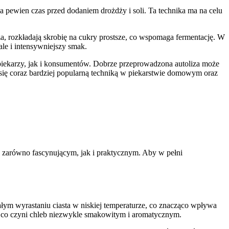
na pewien czas przed dodaniem drożdży i soli. Ta technika ma na celu
, rozkładają skrobię na cukry prostsze, co wspomaga fermentację. W
 ale i intensywniejszy smak.
 piekarzy, jak i konsumentów. Dobrze przeprowadzona autoliza może
e się coraz bardziej popularną techniką w piekarstwie domowym oraz
 zarówno fascynującym, jak i praktycznym. Aby w pełni
ałym wyrastaniu ciasta w niskiej temperaturze, co znacząco wpływa
 co czyni chleb niezwykle smakowitym i aromatycznym.