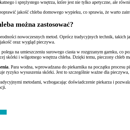
nego i sprężystego wnętrza, które jest nie tylko apetyczne, ale równ
poprawić jakość chleba domowego wypieku, co sprawia, że warto zai
hleba można zastosować?
norodności nowoczesnych metod. Oprócz tradycyjnych technik, takich ja
 jakość oraz wygląd pieczywa.
ka polega na umieszczeniu surowego ciasta w rozgrzanym garnku, co p
ej skórki i wilgotnego wnętrza chleba. Dzięki temu, pieczony chleb ma
zenia
. Para wodna, wprowadzana do piekarnika na początku procesu pi
uje ryzyko wysuszenia skórki. Jest to szczególnie ważne dla pieczywa, 
z tradycyjnymi metodami, wzbogacając doświadczenie piekarza i pozwa
cji.
food