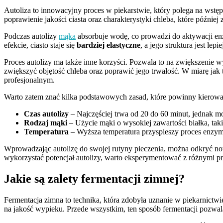
Autoliza to innowacyjny proces w piekarstwie, który polega na wst
poprawienie jakości ciasta oraz charakterystyki chleba, które później 
Podczas autolizy
mąka
absorbuje wodę, co prowadzi do aktywacji enz
efekcie, ciasto staje się
bardziej elastyczne
, a jego struktura jest le
Proces autolizy ma także inne korzyści. Pozwala to na zwiększenie
zwiększyć objętość chleba oraz poprawić jego trwałość. W miarę jak 
profesjonalnym.
Warto zatem znać kilka podstawowych zasad, które powinny kierowa
Czas autolizy
– Najczęściej trwa od 20 do 60 minut, jednak mo
Rodzaj mąki
– Użycie mąki o wysokiej zawartości białka, tak
Temperatura
– Wyższa temperatura przyspieszy proces enzym
Wprowadzając autolizę do swojej rutyny pieczenia, można odkryć n
wykorzystać potencjał autolizy, warto eksperymentować z różnymi pr
Jakie są zalety fermentacji zimnej?
Fermentacja zimna to technika, która zdobyła uznanie w piekarnictwi
na jakość wypieku. Przede wszystkim, ten sposób fermentacji pozwa