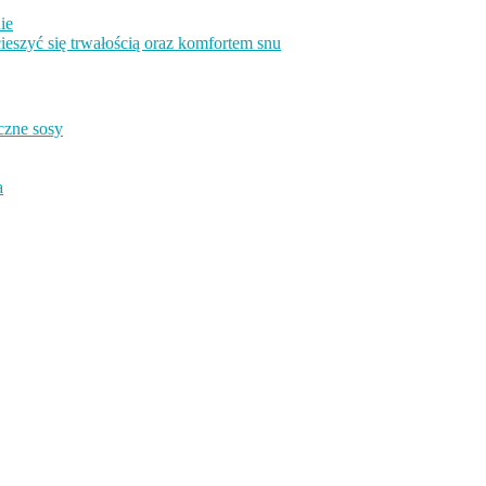
ie
eszyć się trwałością oraz komfortem snu
czne sosy
a