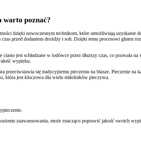
ba warto poznać?
ularności dzięki nowoczesnym technikom, które umożliwiają uzyskanie d
czas przed dodaniem drożdży i soli. Dzięki temu procesowi gluten rozw
e ciasto jest schładzane w lodówce przez dłuższy czas, co pozwala na w
rwałość wypieku.
tóra przeciwstawia się tradycyjnemu pieczeniu na blasze. Pieczenie na
ki, która jest kluczowa dla wielu miłośników pieczywa.
ypieczenie.
 poziomu zaawansowania, może znacząco poprawić jakość swoich wyp